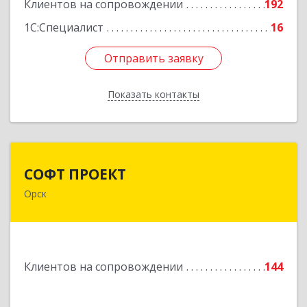
Подробнее
Клиентов на сопровождении
192
1С:Специалист
16
Отправить заявку
Отправить заявку
Показать контакты
Назад
СОФТ ПРОЕКТ
СОФТ ПРОЕКТ
Орск
462430, Оренбургская обл, Орск г,
Добровольского ул, дом № 23, кв.11
Подробнее
Клиентов на сопровождении
144