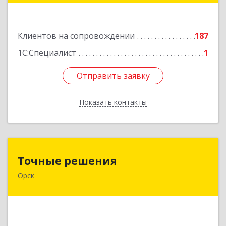
Подробнее
Клиентов на сопровождении
187
1С:Специалист
1
Отправить заявку
Отправить заявку
Показать контакты
Назад
Точные решения
Точные решения
Орск
462403, Оренбургская обл, Орск г,
Краматорская ул, дом № 2Б, пом.3, этаж 1, офис
2