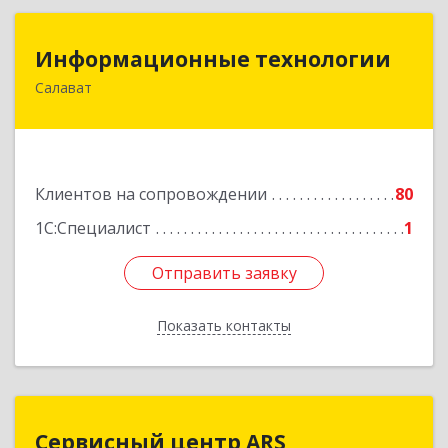
Информационные технологии
Информационные технологии
Салават
453259, Башкортостан Респ, Салават г,
Северная ул, дом № 15, оф.108
Подробнее
Клиентов на сопровождении
80
1С:Специалист
1
Отправить заявку
Отправить заявку
Показать контакты
Назад
Сервисный центр ARS
Сервисный центр ARS