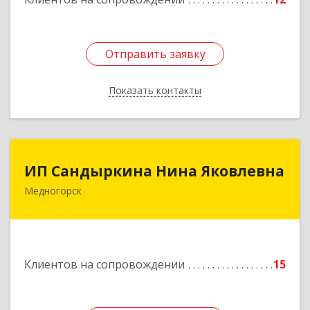
Отправить заявку
Отправить заявку
Показать контакты
Назад
ИП Сандыркина Нина Яковлевна
ИП Сандыркина Нина Яковлевна
Медногорск
462270, Оренбургская обл, Медногорск г,
Металлургов ул, дом № 19, кв.22
Подробнее
Клиентов на сопровождении
15