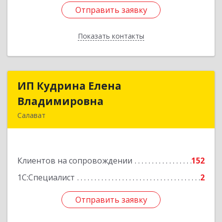
Отправить заявку
Отправить заявку
Показать контакты
Назад
ИП Кудрина Елена
ИП Кудрина Елена
Владимировна
Владимировна
Салават
453265, Башкортостан Респ, Салават г,
Бекетова ул, дом № 10, кв.87
Клиентов на сопровождении
152
Подробнее
1С:Специалист
2
Отправить заявку
Отправить заявку