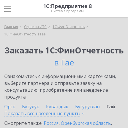
1С:Предприятие 8
Система программ
Главная
Сервисы ИТС
1С:ФинОтчетность
1С:ФинОтчетность в Гае
Заказать 1С:ФинОтчетность
в Гае
Ознакомьтесь с информационными карточками,
выберите партнёра и отправьте заявку на
консультацию, приобретение или внедрение
продукта.
Орск
Бузулук
Кувандык
Бугуруслан
Гай
Показать все населенные
пункты
Смотрите также:
Россия
,
Оренбургская область
,