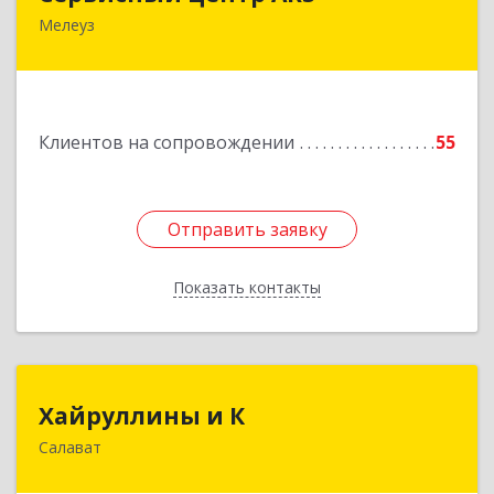
Мелеуз
Подробнее
Клиентов на сопровождении
55
Отправить заявку
Отправить заявку
Показать контакты
Назад
Хайруллины и К
Хайруллины и К
Салават
453251, Башкортостан Респ, Салават г,
Островского ул, дом № 61