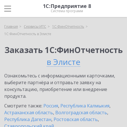
1С:Предприятие 8
Система программ
Главная
Сервисы ИТС
1С:ФинОтчетность
1С:ФинОтчетность в Элисте
Заказать 1С:ФинОтчетность
в Элисте
Ознакомьтесь с информационными карточками,
выберите партнёра и отправьте заявку на
консультацию, приобретение или внедрение
продукта.
Смотрите также:
Россия
,
Республика Калмыкия
,
Астраханская область
,
Волгоградская область
,
Республика Дагестан
,
Ростовская область
,
Ставропольский край