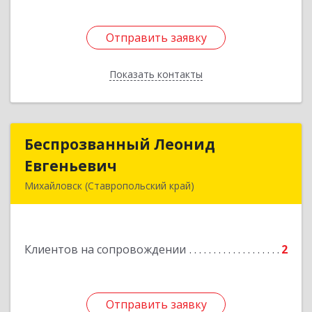
Отправить заявку
Отправить заявку
Показать контакты
Назад
Беспрозванный Леонид
Беспрозванный Леонид
Евгеньевич
Евгеньевич
Михайловск (Ставропольский край)
Подробнее
Клиентов на сопровождении
2
Отправить заявку
Отправить заявку