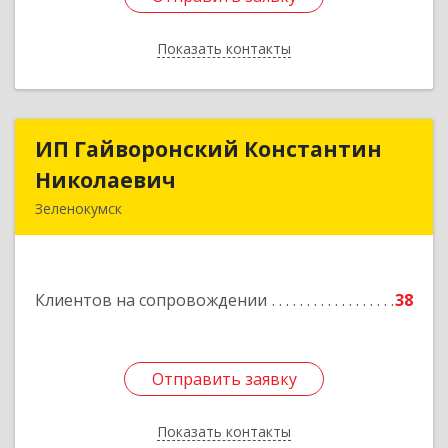
Показать контакты
Назад
ИП Гайворонский Константин
ИП Гайворонский Константин
Николаевич
Николаевич
Зеленокумск
357910, Ставропольский край, Советский р-н,
Зеленокумск г, Ленина пл, дом № 6, оф.4
Клиентов на сопровождении
38
Подробнее
Отправить заявку
Отправить заявку
Показать контакты
Назад