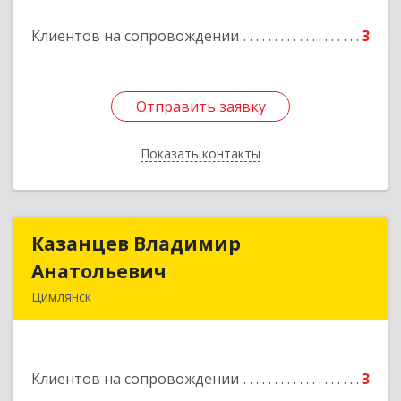
Подробнее
Клиентов на сопровождении
3
Отправить заявку
Отправить заявку
Показать контакты
Назад
Казанцев Владимир
Казанцев Владимир
Анатольевич
Анатольевич
Цимлянск
347 320, 347320, Ростовская обл, Цимлянский р-
н, Цимлянск г, Западный пер, дом № 3
Клиентов на сопровождении
3
Подробнее