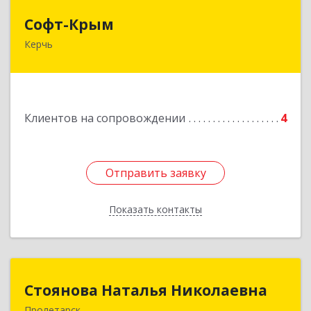
Софт-Крым
Софт-Крым
Керчь
Республика Калмыкия, г. Элиста, ул. Губаревича,
5, офис 304
Подробнее
Клиентов на сопровождении
4
Отправить заявку
Отправить заявку
Показать контакты
Назад
Стоянова Наталья Николаевна
Стоянова Наталья Николаевна
Пролетарск