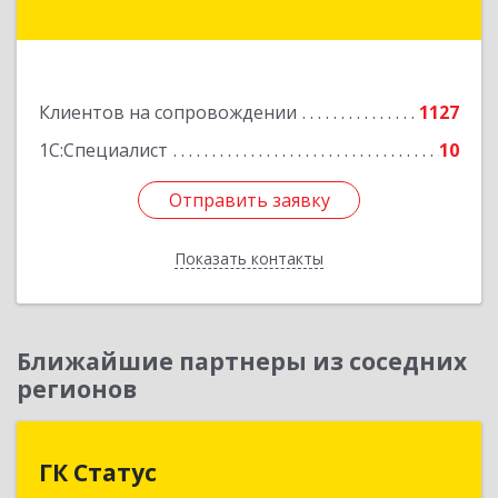
ул, дом № 20, оф.407
Подробнее
Клиентов на сопровождении
1127
1С:Специалист
10
Отправить заявку
Отправить заявку
Показать контакты
Назад
Ближайшие партнеры из соседних
регионов
ГК Статус
ГК Статус