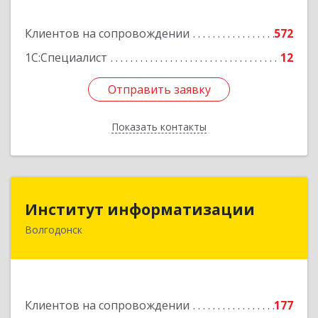
Подробнее
Клиентов на сопровождении
572
1С:Специалист
12
Отправить заявку
Отправить заявку
Показать контакты
Назад
Институт информатизации
Институт информатизации
Волгодонск
347383, Ростовская обл, Волгодонск г, Маршала
Кошевого ул, дом № 44, корпус II, оф.6
Подробнее
Клиентов на сопровождении
177