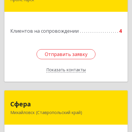
Подробнее
Клиентов на сопровождении
4
Отправить заявку
Отправить заявку
Показать контакты
Назад
Сфера
Сфера
Михайловск (Ставропольский край)
356240, Ставропольский край, Шпаковский р-
н, Михайловск г, Ленина ул, дом № 156/2,
пом.111