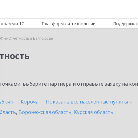
ограммы 1С
Платформа и технологии
Поддержка 
:ФинОтчетность в Белгороде
тность
очками, выберите партнёра и отправьте заявку на ко
убкин
Короча
Показать все населенные
пункты
бласть
,
Воронежская область
,
Курская область