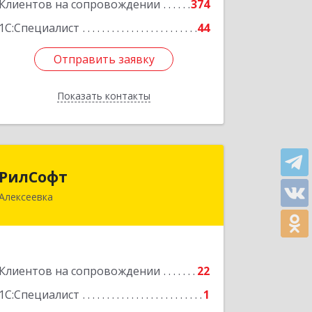
Клиентов на сопровождении
374
1С:Специалист
44
Отправить заявку
Отправить заявку
Показать контакты
Назад
РилСофт
РилСофт
Алексеевка
309850, Белгородская обл,
Алексеевский р-н, Алексеевка г, 1-й
Мостовой пер, дом № 5А
Подробнее
Клиентов на сопровождении
22
1С:Специалист
1