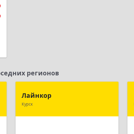
9
9
седних регионов
"
Лайнкор
Лайнкор
Курск
,
305021, Курская обл, Курск г, Победы
1
пр-кт, дом № 10, оф.№64
е
Подробнее