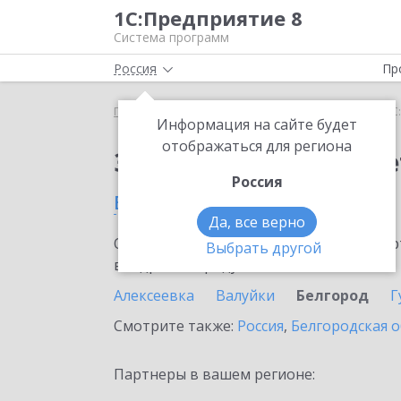
1С:Предприятие 8
Система программ
Россия
Пр
Главная
Сервисы ИТС
1С:ФинОтчетность
1С
Информация на сайте будет
отображаться для региона
Заказать 1С:ФинОтче
Россия
в Белгороде
Да, все верно
Ознакомьтесь с информационными карт
Выбрать другой
внедрение продукта.
Алексеевка
Валуйки
Белгород
Г
Смотрите также:
Россия
,
Белгородская о
Партнеры в вашем регионе: