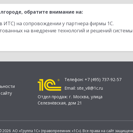
лгороде, обратите внимание на:
в ИТС) на сопровождении у партнера фирмы 1С.
стованных на внедрение технологий и решений системы
Телефон:
+7 (495) 737-92-57
льности
Email:
site_v8@1c.ru
 сайту
Отдел продаж:
г. Москва
,
улица
Селезнёвская, дом 21
© 2026 АО «Группа 1С» (правопреемник «1С»). Все права на сайт защищен