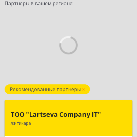
Партнеры в вашем регионе:
Рекомендованные партнеры
ТОО "Lartseva Company IT"
ТОО "Lartseva Company IT"
Житикара
110700, Республика Казахстан, Костанайская
область, г. Житикара, 6 мкр., дом 10, кв. 2