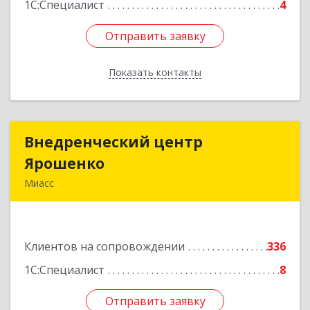
1С:Специалист
4
Отправить заявку
Отправить заявку
Показать контакты
Назад
Внедренческий центр
Внедренческий центр
Ярошенко
Ярошенко
Миасс
456300, Челябинская обл, Миасс г, Романенко
ул, дом № 97
Клиентов на сопровождении
336
Подробнее
1С:Специалист
8
Отправить заявку
Отправить заявку