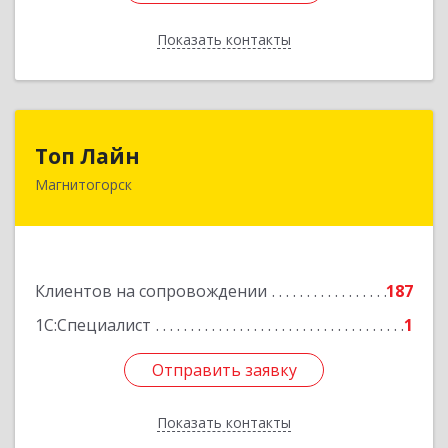
Показать контакты
Назад
Топ Лайн
Топ Лайн
Магнитогорск
454000, Челябинская обл, Магнитогорск г,
Галиуллина ул, дом № 11, А, кв.1
Подробнее
Клиентов на сопровождении
187
1С:Специалист
1
Отправить заявку
Отправить заявку
Показать контакты
Назад