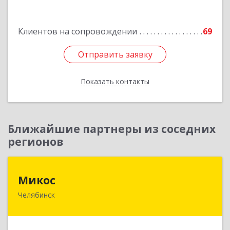
Подробнее
Клиентов на сопровождении
69
Отправить заявку
Отправить заявку
Показать контакты
Назад
Ближайшие партнеры из соседних
регионов
Микос
Микос
Челябинск
454126, Челябинская обл, Челябинск г,
Энтузиастов ул, дом № 28, корпус А, этаж 1