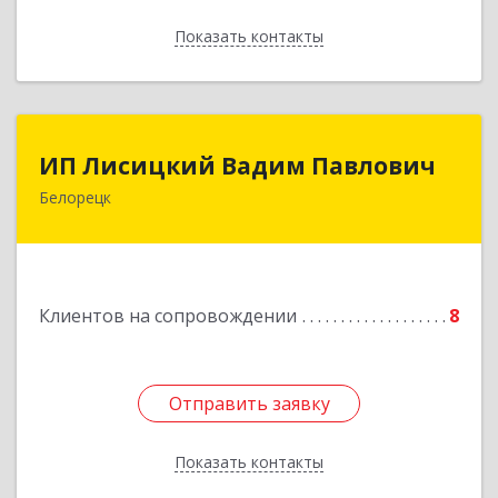
Показать контакты
Назад
ИП Лисицкий Вадим Павлович
ИП Лисицкий Вадим Павлович
Белорецк
453501, Башкортостан Респ, Белорецк г,
Кооперативная ул, дом № 4, корпус А, кв.32
Подробнее
Клиентов на сопровождении
8
Отправить заявку
Отправить заявку
Показать контакты
Назад