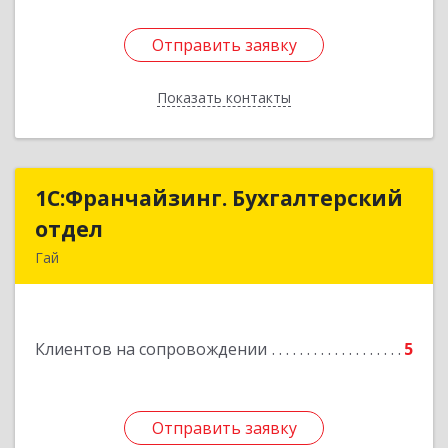
Отправить заявку
Отправить заявку
Показать контакты
Назад
1С:Франчайзинг. Бухгалтерский
1С:Франчайзинг. Бухгалтерский
отдел
отдел
Гай
462635, Оренбургская обл, Гай г, Победы пр-кт,
дом № 1, кв.12
Клиентов на сопровождении
5
Подробнее
Отправить заявку
Отправить заявку