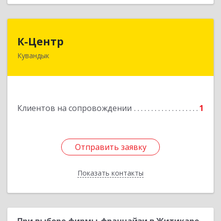
К-Центр
К-Центр
Кувандык
462243, Оренбургская обл, Кувандыкский р-н,
Кувандык г, Ленина ул, дом № 20
Подробнее
Клиентов на сопровождении
1
Отправить заявку
Отправить заявку
Показать контакты
Назад