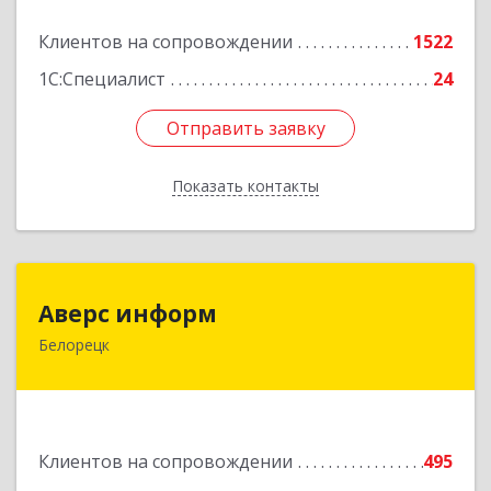
Подробнее
Клиентов на сопровождении
1522
1С:Специалист
24
Отправить заявку
Отправить заявку
Показать контакты
Назад
Аверс информ
Аверс информ
Белорецк
453500, Башкортостан Респ, Белорецкий р-н,
Белорецк г, 50 лет Октября ул, дом № 55,
корпус 1
Подробнее
Клиентов на сопровождении
495