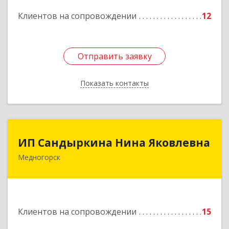
Подробнее
Клиентов на сопровождении
12
Отправить заявку
Отправить заявку
Показать контакты
Назад
ИП Сандыркина Нина Яковлевна
ИП Сандыркина Нина Яковлевна
Медногорск
462270, Оренбургская обл, Медногорск г,
Металлургов ул, дом № 19, кв.22
Подробнее
Клиентов на сопровождении
15