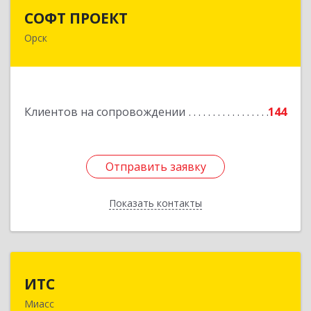
СОФТ ПРОЕКТ
СОФТ ПРОЕКТ
Орск
462430, Оренбургская обл, Орск г,
Добровольского ул, дом № 23, кв.11
Подробнее
Клиентов на сопровождении
144
Отправить заявку
Отправить заявку
Показать контакты
Назад
ИТС
ИТС
Миасс
456300, Челябинская обл, Миасс г, Романенко