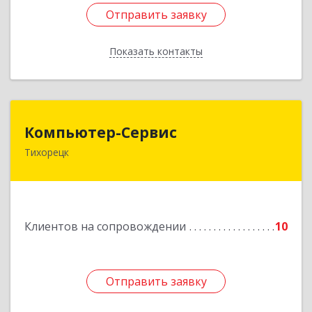
Отправить заявку
Отправить заявку
Показать контакты
Назад
Компьютер-Сервис
Компьютер-Сервис
Тихорецк
352040, Краснодарский край, Павловский р-н,
Павловская ст-ца, Горького ул, дом № 271
Подробнее
Клиентов на сопровождении
10
Отправить заявку
Отправить заявку