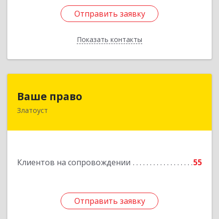
Отправить заявку
Отправить заявку
Показать контакты
Назад
Ваше право
Ваше право
Златоуст
456219, Челябинская обл, Златоуст г,
Молодежный кв-л, дом № 7, кв.136
Подробнее
Клиентов на сопровождении
55
Отправить заявку
Отправить заявку