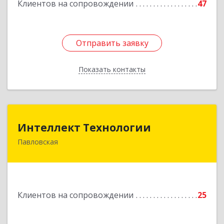
Клиентов на сопровождении
47
Отправить заявку
Отправить заявку
Показать контакты
Назад
Интеллект Технологии
Интеллект Технологии
Павловская
352040, Краснодарский край, Павловский р-н,
Павловская ст-ца, Октябрьская ул, дом № 214
Подробнее
Клиентов на сопровождении
25