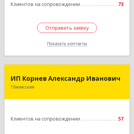
Клиентов на сопровождении
73
Отправить заявку
Отправить заявку
Показать контакты
Назад
ИП Корнев Александр Иванович
ИП Корнев Александр Иванович
Тбилисская
352360, Краснодарский край, Тбилисский р-н,
Тбилисская ст-ца, Первомайская ул, дом № 19/1
Подробнее
Клиентов на сопровождении
57