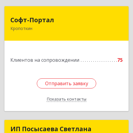
Софт-Портал
Софт-Портал
Кропоткин
352395, Краснодарский край, Кавказский р-н,
Кропоткин г, Лесной пер, дом № 15, кв.61
Подробнее
Клиентов на сопровождении
75
Отправить заявку
Отправить заявку
Показать контакты
Назад
ИП Посысаева Светлана
ИП Посысаева Светлана