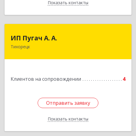
Показать контакты
Назад
ИП Пугач А. А.
ИП Пугач А. А.
Тихорецк
352114, Краснодарский край, Тихорецкий р-н,
Еремизино-Борисовская ст, Школьная ул, дом
№ 97
Подробнее
Клиентов на сопровождении
4
Отправить заявку
Отправить заявку
Показать контакты
Назад