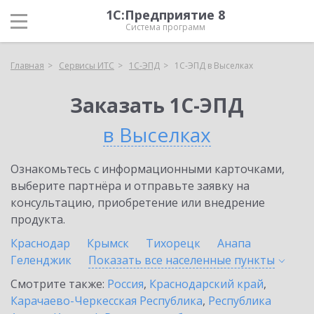
1С:Предприятие 8
Система программ
Главная
Сервисы ИТС
1С-ЭПД
1С-ЭПД в Выселках
Заказать 1С-ЭПД
в Выселках
Ознакомьтесь с информационными карточками,
выберите партнёра и отправьте заявку на
консультацию, приобретение или внедрение
продукта.
Краснодар
Крымск
Тихорецк
Анапа
Геленджик
Показать все населенные
пункты
Смотрите также:
Россия
,
Краснодарский край
,
Карачаево-Черкесская Республика
,
Республика