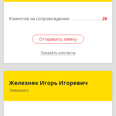
Подробнее
Клиентов на сопровождении
26
Отправить заявку
Отправить заявку
Показать контакты
Назад
Железняк Игорь Игоревич
Железняк Игорь Игоревич
Тимашевск
352700, Краснодарский край, Тимашевский р-н,
Тимашевск г, Смоленская ул, 42
Подробнее