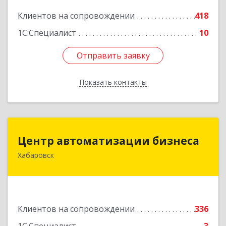
Подробнее
Клиентов на сопровождении
418
1С:Специалист
10
Отправить заявку
Отправить заявку
Показать контакты
Назад
Центр автоматизации бизнеса
Центр автоматизации бизнеса
Хабаровск
680030, Хабаровский край, Хабаровск г, Ленина
ул, дом № 4, оф.802
Подробнее
Клиентов на сопровождении
336