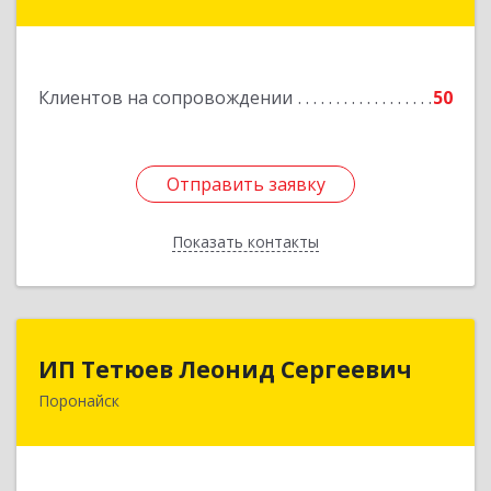
кт, дом № 55, оф.2
Подробнее
Клиентов на сопровождении
50
Отправить заявку
Отправить заявку
Показать контакты
Назад
ИП Тетюев Леонид Сергеевич
ИП Тетюев Леонид Сергеевич
Поронайск
694242, Сахалинская обл, Поронайск г, Фрунзе
ул, дом № 14, кв.51
Подробнее