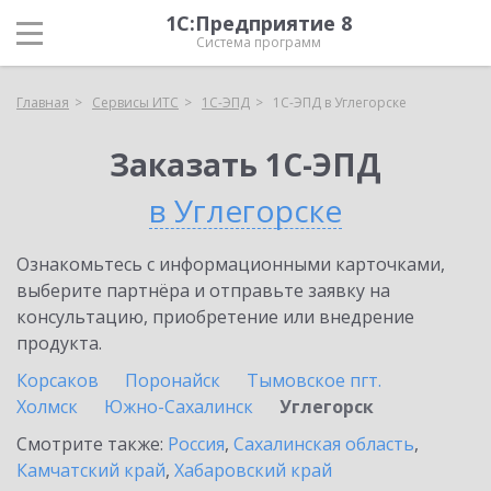
1С:Предприятие 8
Система программ
Главная
Сервисы ИТС
1С-ЭПД
1С-ЭПД в Углегорске
Заказать 1С-ЭПД
в Углегорске
Ознакомьтесь с информационными карточками,
выберите партнёра и отправьте заявку на
консультацию, приобретение или внедрение
продукта.
Корсаков
Поронайск
Тымовское пгт.
Холмск
Южно-Сахалинск
Углегорск
Смотрите также:
Россия
,
Сахалинская область
,
Камчатский край
,
Хабаровский край