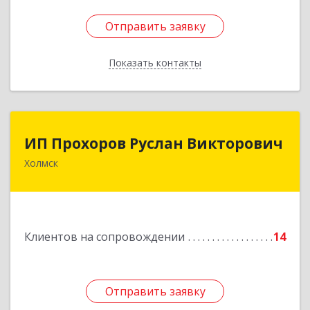
Отправить заявку
Отправить заявку
Показать контакты
Назад
ИП Прохоров Руслан Викторович
ИП Прохоров Руслан Викторович
Холмск
694620, Сахалинская обл, Холмский р-н, Холмск
г, Александра Матросова ул, дом № 6Б, кв.32
Подробнее
Клиентов на сопровождении
14
Отправить заявку
Отправить заявку