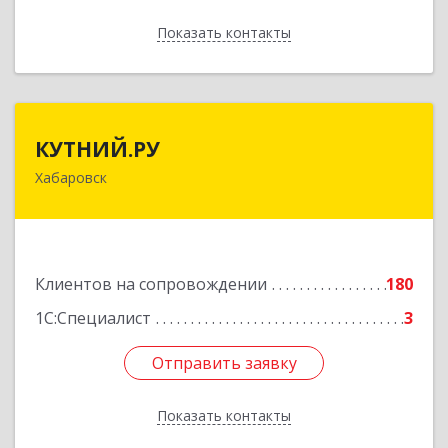
Показать контакты
Назад
КУТНИЙ.РУ
КУТНИЙ.РУ
Хабаровск
680007, Хабаровский край, Хабаровск г,
Шевчука ул, дом № 42, оф.505
Подробнее
Клиентов на сопровождении
180
1С:Специалист
3
Отправить заявку
Отправить заявку
Показать контакты
Назад