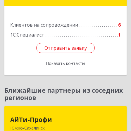
Углегорск г, Победы ул, дом № 169, оф.4
Подробнее
Клиентов на сопровождении
6
1С:Специалист
1
Отправить заявку
Отправить заявку
Показать контакты
Назад
Ближайшие партнеры из соседних
регионов
АйТи-Профи
АйТи-Профи
Южно-Сахалинск
693023, Сахалинская обл, город Южно-