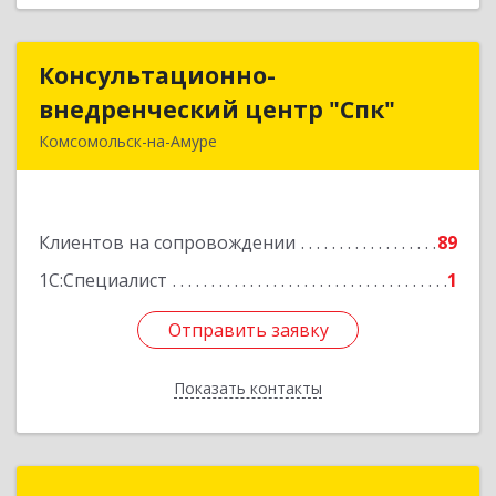
Консультационно-
Консультационно-
внедренческий центр "Спк"
внедренческий центр "Спк"
Комсомольск-на-Амуре
681013, Хабаровский край, Комсомольск-на-
Амуре г, Димитрова, дом № 5, кв.302
Клиентов на сопровождении
89
Подробнее
1С:Специалист
1
Отправить заявку
Отправить заявку
Показать контакты
Назад