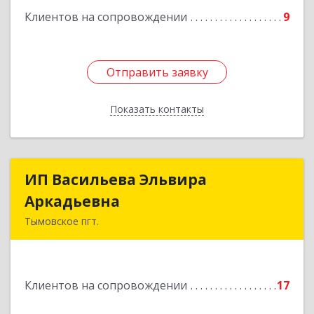
Клиентов на сопровождении
9
Отправить заявку
Отправить заявку
Показать контакты
Назад
ИП Васильева Эльвира
ИП Васильева Эльвира
Аркадьевна
Аркадьевна
Тымовское пгт.
694400, Сахалинская обл, Тымовский р-н,
Тымовское пгт, Красноармейская ул, дом № 34,
кв.9
Клиентов на сопровождении
17
Подробнее