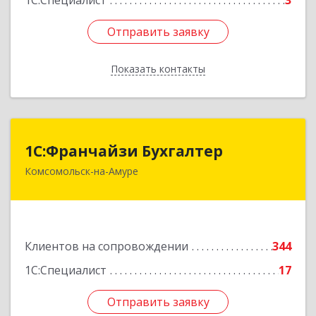
1С:Специалист
3
Отправить заявку
Отправить заявку
Показать контакты
Назад
1С:Франчайзи Бухгалтер
1С:Франчайзи Бухгалтер
Комсомольск-на-Амуре
681000, Хабаровский край, Комсомольск-на-
Амуре г, Красногвардейская ул, дом № 14,
оф.202
Подробнее
Клиентов на сопровождении
344
1С:Специалист
17
Отправить заявку
Отправить заявку