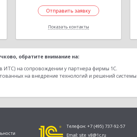
Отправить заявку
Отправить заявку
Показать контакты
Назад
чково, обратите внимание на:
в ИТС) на сопровождении у партнера фирмы 1С.
стованных на внедрение технологий и решений системы
Телефон:
+7 (495) 737-92-57
льности
Email:
site_v8@1c.ru