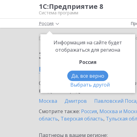
1С:Предприятие 8
Система программ
Россия
Пр
Главная
Сервисы ИТС
1С-ЭПД
1С-ЭПД в Тучк
Информация на сайте будет
отображаться для региона
Заказать 1С-ЭПД
Россия
в Тучково
Да, все верно
Ознакомьтесь с информационными карт
Выбрать другой
внедрение продукта.
Москва
Дмитров
Павловский Поса
Смотрите также:
Россия
,
Москва и Моск
область
,
Тверская область
,
Тульская об
Партнеры в вашем регионе: