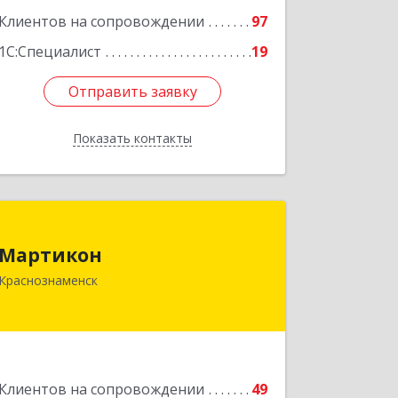
Клиентов на сопровождении
97
1С:Специалист
19
Отправить заявку
Отправить заявку
Показать контакты
Назад
Мартикон
Мартикон
143090, Московская обл,
Краснознаменск
Краснознаменск г, Краснознаменная
ул, дом № 27, пом.36
Подробнее
Клиентов на сопровождении
49