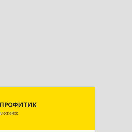
ПРОФИТИК
ПРОФИТИК
143200, Московская обл, Можайский
Можайск
р-н, Можайск г, Молодежная ул, дом
№ 4