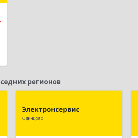
е
7
седних регионов
С
Электронсервис
Электронсервис
й
143050, Московская обл,
Одинцово
-
Одинцовский р-н, Большие Вяземы
5
рп, Ямская ул, владение № 4, строение
27