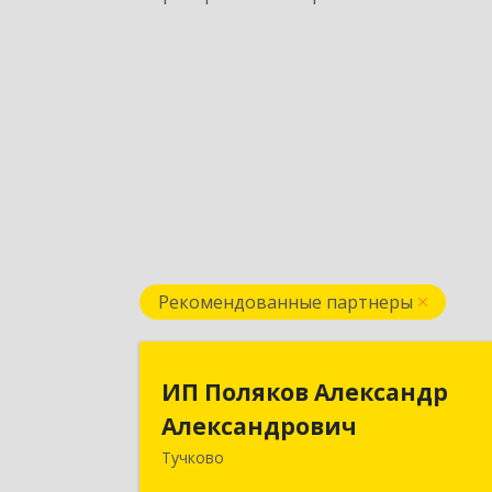
Рекомендованные партнеры
ИП Поляков Александ
ИП Поляков Александр
Александрови
Александрович
Тучково
143160, Московская обл., Рузский р-н
Дорохово п., Московская ул., д.