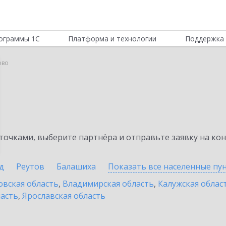
ограммы 1С
Платформа и технологии
Поддержка 
ово
очками, выберите партнёра и отправьте заявку на ко
д
Реутов
Балашиха
Показать все населенные
пу
овская область
,
Владимирская область
,
Калужская облас
ласть
,
Ярославская область