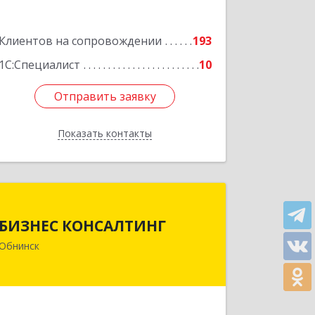
Подробнее
Клиентов на сопровождении
193
1С:Специалист
10
Отправить заявку
Отправить заявку
Показать контакты
Назад
БИЗНЕС КОНСАЛТИНГ
БИЗНЕС КОНСАЛТИНГ
249032, Калужская обл, Обнинск г,
Обнинск
Курчатова ул, дом № 27/2, пом.281
Подробнее