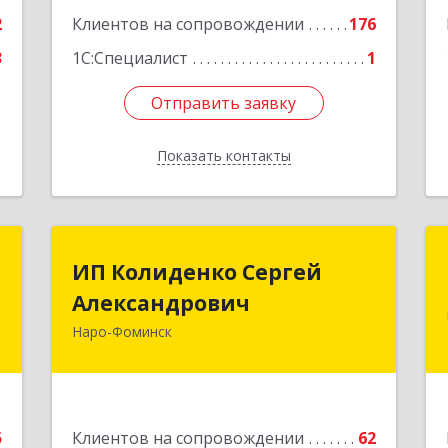
8
Подробнее
2
Клиентов на сопровождении
176
е
3
1С:Специалист
1
Отправить заявку
Отправить заявку
Показать контакты
Назад
и
ИП Колиденко Сергей
ИП Колиденко Сергей
"
Александрович
Александрович
Наро-Фоминск
-
143300, Московская обл, Наро-
,
Фоминский р-н, Наро-Фоминск г,
4
Маршала Жукова Г.К. ул, дом № 14-92
е
Подробнее
5
Клиентов на сопровождении
62