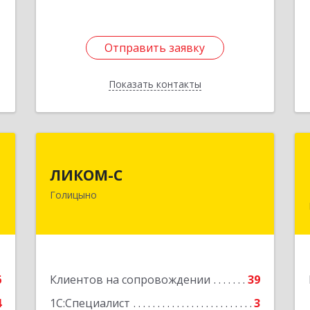
1
Отправить заявку
Отправить заявку
Показать контакты
Назад
ы
ЛИКОМ-С
ЛИКОМ-С
,
143040, Московская обл,
Голицыно
,
Одинцовский р-н, Голицыно г,
6
Советская ул, дом № 59, этаж/офис 1/2
е
Подробнее
6
Клиентов на сопровождении
39
4
1С:Специалист
3