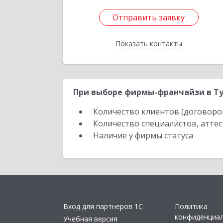
Отправить заявку
Отправить заявку
Показать контакты
Назад
При выборе фирмы-франчайзи в Ту
Количество клиентов (договоро
Количество специалистов, атте
Наличие у фирмы статуса
Вход для партнеров 1С
Политика
конфиденциа
Учебная версия