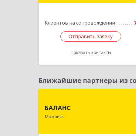
Подробне
Клиентов на сопровождении
Отправить заявку
Отправить заявку
Показать контакты
Назад
Ближайшие партнеры из со
БАЛАН
БАЛАНС
143200, Московская обл, Можайски
Можайск
р-н, Можайск г, Переяслав
Хмельницкого ул, дом № 36, оф.