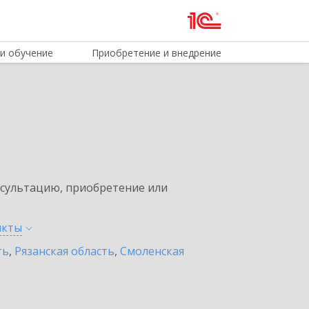
и обучение
Приобретение и внедрение
нсультацию, приобретение или
нкты
ть
,
Рязанская область
,
Смоленская