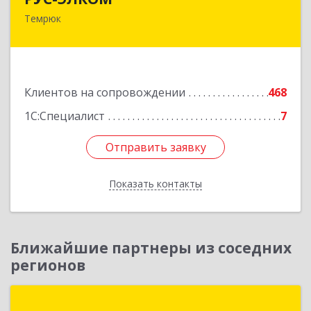
Темрюк
353500, Краснодарский край, Темрюкский р-н,
Темрюк г, Ленина ул, дом № 104
Подробнее
Клиентов на сопровождении
468
1С:Специалист
7
Отправить заявку
Отправить заявку
Показать контакты
Назад
Ближайшие партнеры из соседних
регионов
ГК Система+