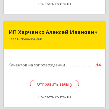
Показать контакты
Назад
ИП Харченко Алексей Иванович
ИП Харченко Алексей Иванович
Славянск-на-Кубани
353 579, Краснодарский край, ст.Петровская,
ул.Кирпичная д.32
Подробнее
Клиентов на сопровождении
14
Отправить заявку
Отправить заявку
Показать контакты
Назад