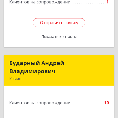
Подробнее
Клиентов на сопровождении
1
Отправить заявку
Отправить заявку
Показать контакты
Назад
Бударный Андрей
Бударный Андрей
Владимирович
Владимирович
Крымск
353389, Краснодарский край, Крымск г,
Революционная ул, дом № 47
Клиентов на сопровождении
10
Подробнее