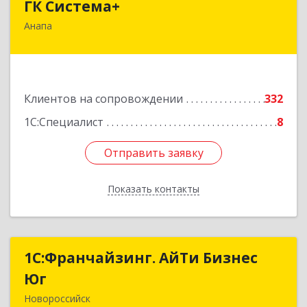
ГК Система+
Анапа
353450, Краснодарский край, Анапский р-н,
Анапа г, Лермонтова ул, дом № 116, корпус Г,
оф.7
Подробнее
Клиентов на сопровождении
332
1С:Специалист
8
Отправить заявку
Отправить заявку
Показать контакты
Назад
1С:Франчайзинг. АйТи Бизнес
1С:Франчайзинг. АйТи Бизнес
Юг
Юг
Новороссийск