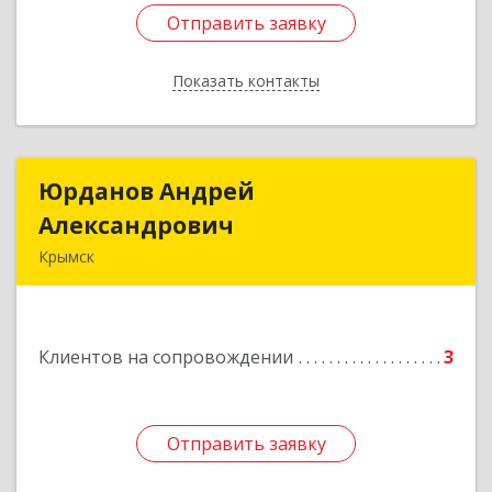
Отправить заявку
Отправить заявку
Показать контакты
Назад
Юрданов Андрей
Юрданов Андрей
Александрович
Александрович
Крымск
353384 Краснодарский край г. Крымск ул.
Юбилейная 8
Клиентов на сопровождении
3
Подробнее
Отправить заявку
Отправить заявку