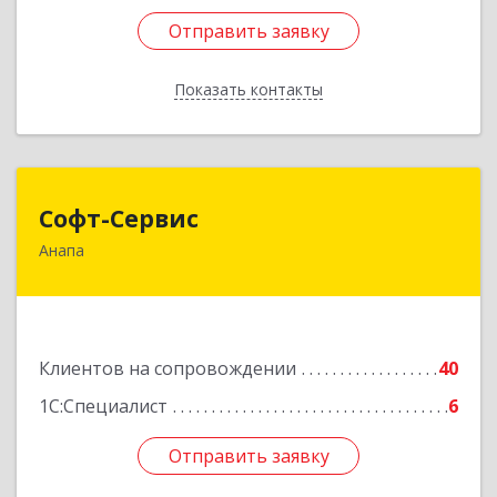
Отправить заявку
Отправить заявку
Показать контакты
Назад
Софт-Сервис
Софт-Сервис
Анапа
353440, Краснодарский край, Анапский р-н,
Анапа г, Владимирская ул, дом № 140, кв.93
Подробнее
Клиентов на сопровождении
40
1С:Специалист
6
Отправить заявку
Отправить заявку