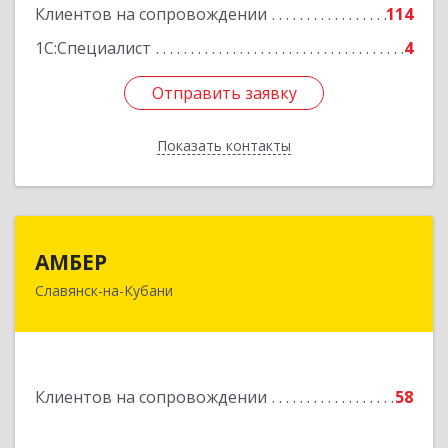
Клиентов на сопровождении
114
1С:Специалист
4
Отправить заявку
Отправить заявку
Показать контакты
Назад
АМБЕР
АМБЕР
Славянск-на-Кубани
353562, Краснодарский край, Славянский р-н,
Славянск-на-Кубани г, Крупской ул, дом № 12
Подробнее
Клиентов на сопровождении
58