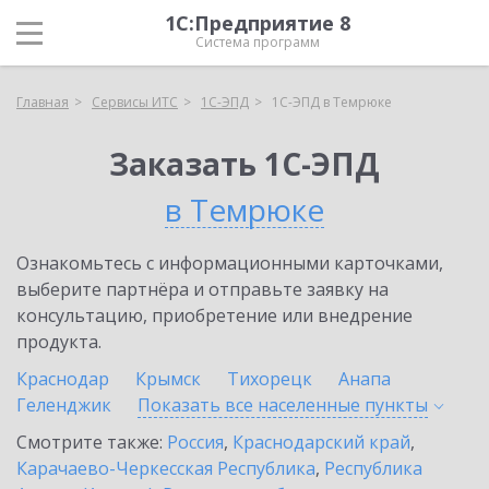
1С:Предприятие 8
Система программ
Главная
Сервисы ИТС
1С-ЭПД
1С-ЭПД в Темрюке
Заказать 1С-ЭПД
в Темрюке
Ознакомьтесь с информационными карточками,
выберите партнёра и отправьте заявку на
консультацию, приобретение или внедрение
продукта.
Краснодар
Крымск
Тихорецк
Анапа
Геленджик
Показать все населенные
пункты
Смотрите также:
Россия
,
Краснодарский край
,
Карачаево-Черкесская Республика
,
Республика