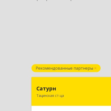
Рекомендованные партнеры
Сатур
Сатурн
Тацинская ст-ца
347060, Ростовская область
Тацинский район, ст-ца Тацинская
ул.М.Горького, дом № 5