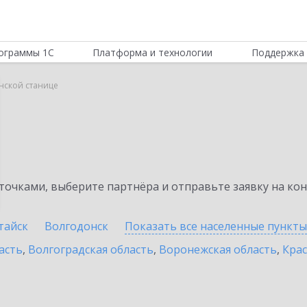
ограммы 1С
Платформа и технологии
Поддержка 
нской станице
очками, выберите партнёра и отправьте заявку на ко
тайск
Волгодонск
Показать все населенные
пункты
асть
,
Волгоградская область
,
Воронежская область
,
Крас