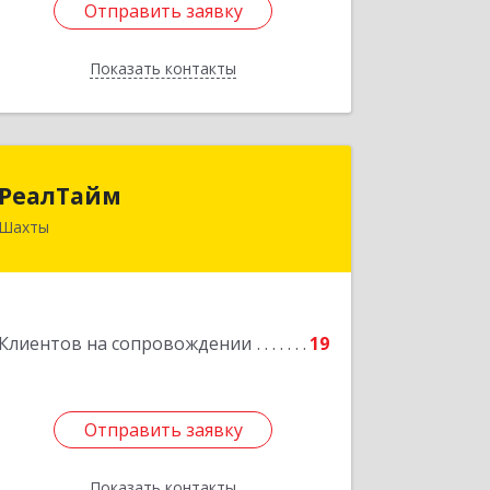
Отправить заявку
Отправить заявку
Показать контакты
Назад
РеалТайм
РеалТайм
Шахты
346504, Ростовская обл, Шахты г,
Чернышевского ул, дом № 42
Подробнее
Клиентов на сопровождении
19
Отправить заявку
Отправить заявку
Показать контакты
Назад