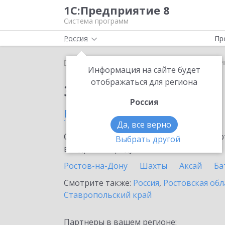
1С:Предприятие 8
Система программ
Россия
Пр
Главная
Сервисы ИТС
1С-ЭПД
1С-ЭПД в Таци
Информация на сайте будет
отображаться для региона
Заказать 1С-ЭПД
Россия
в Тацинской станице
Да, все верно
Ознакомьтесь с информационными карт
Выбрать другой
внедрение продукта.
Ростов-на-Дону
Шахты
Аксай
Ба
Смотрите также:
Россия
,
Ростовская обл
Ставропольский край
Партнеры в вашем регионе: