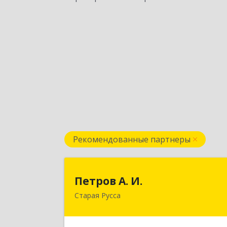
Рекомендованные партнеры
Петров А. И
Петров А. И.
Старая Русса
Старая Русса, пер.Волотовский, д.2
Подробне