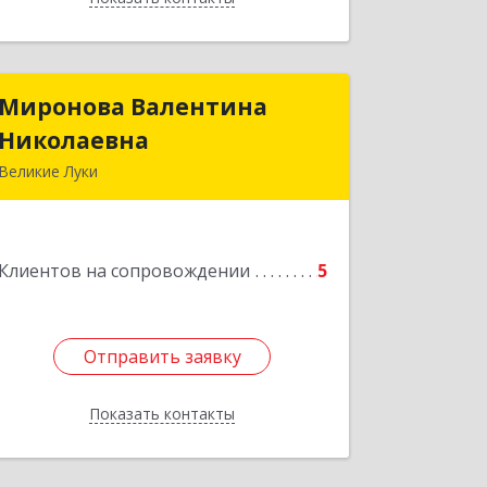
Миронова Валентина
Миронова Валентина
Николаевна
Николаевна
Великие Луки
Подробнее
Клиентов на сопровождении
5
Отправить заявку
Отправить заявку
Показать контакты
Назад