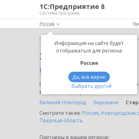
1С:Предприятие 8
Система программ
Россия
Пр
Главная
Сервисы ИТС
1С-ЭПД
1С-ЭПД в Стар
Информация на сайте будет
отображаться для региона
Заказать 1С-ЭПД
Россия
в Старой Руссе
Да, все верно
Ознакомьтесь с информационными карт
Выбрать другой
внедрение продукта.
Великий Новгород
Боровичи
Стар
Смотрите также:
Россия
,
Новгородская 
Тверская область
Партнеры в вашем регионе: