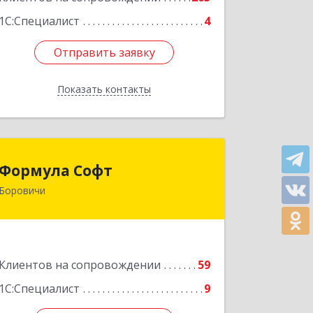
1С:Специалист
4
Отправить заявку
Отправить заявку
Показать контакты
Назад
Формула Софт
Формула Софт
Боровичи
174411, Новгородская обл,
Боровичский р-н, Боровичи г,
Международная ул, дом № 6
Подробнее
Клиентов на сопровождении
59
1С:Специалист
9