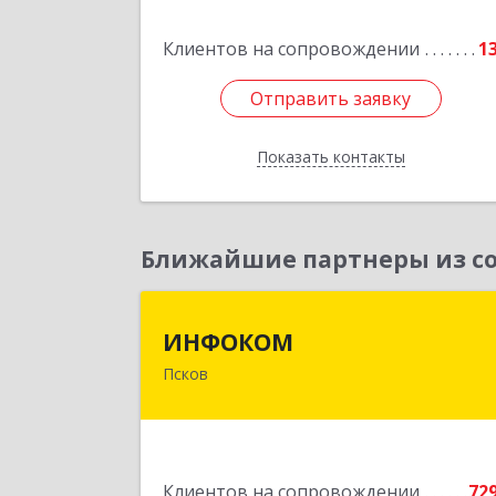
Клиентов на сопровождении
1
Отправить заявку
Отправить заявку
Показать контакты
Назад
Ближайшие партнеры из со
ИНФОКО
ИНФОКОМ
Псков
180000, Псковская обл, Псков г
Советская ул, дом № 42
Подробне
Клиентов на сопровождении
72