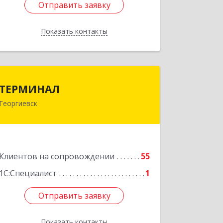
Отправить заявку
Отправить заявку
Показать контакты
Назад
ТЕРМИНАЛ
ТЕРМИНАЛ
Георгиевск
357820, Ставропольский край,
Георгиевск г, Калинина ул, дом № 109
Подробнее
Клиентов на сопровождении
55
1С:Специалист
1
Отправить заявку
Отправить заявку
Показать контакты
Назад