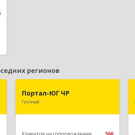
е
6
седних регионов
Д
Портал-ЮГ ЧР
Портал-ЮГ ЧР
Грозный
,
364906, Чеченская Респ, Грозный г,
А
Путина пр-кт, дом № 30
е
Подробнее
1
Клиентов на сопровождении
566