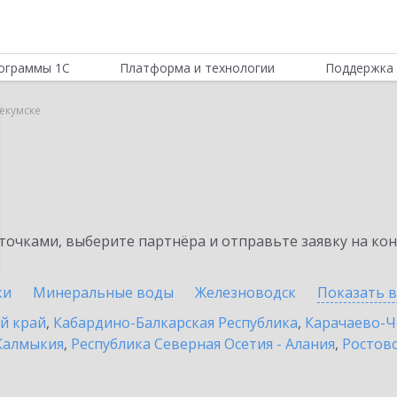
ограммы 1С
Платформа и технологии
Поддержка 
екумске
очками, выберите партнёра и отправьте заявку на ко
ки
Минеральные воды
Железноводск
Показать 
й край
,
Кабардино-Балкарская Республика
,
Карачаево-Ч
Калмыкия
,
Республика Северная Осетия - Алания
,
Ростовс