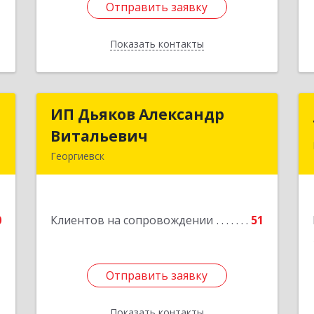
Отправить заявку
Отправить заявку
Показать контакты
Назад
а
ИП Дьяков Александр
ИП Дьяков Александр
ч
Витальевич
Витальевич
Георгиевск
,
Подробнее
я
0
0
Клиентов на сопровождении
51
е
Отправить заявку
Отправить заявку
Показать контакты
Назад