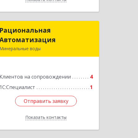
Рациональная
Рациональная
Автоматизация
Автоматизация
Минеральные воды
357209, Ставропольский край, м.о.
Минераловодский, Минеральные
Воды г, 22 Партсъезда пр-кт,
Клиентов на сопровождении
домовладение № 9, корпус 1
4
1С:Специалист
1
Подробнее
Отправить заявку
Отправить заявку
Показать контакты
Назад