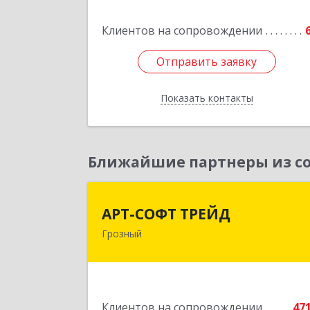
Подробне
Клиентов на сопровождении
Отправить заявку
Отправить заявку
Показать контакты
Назад
Ближайшие партнеры из со
АРТ-СОФТ ТРЕЙ
АРТ-СОФТ ТРЕЙД
Грозный
364013, Чеченская Респ, Грозный г
Полярников ул, дом № 36
Подробне
Клиентов на сопровождении
47