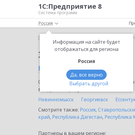
1С:Предприятие 8
Система программ
Россия
Пр
Главная
Сервисы ИТС
1С-ЭПД
1С-ЭПД в Нефт
Информация на сайте будет
отображаться для региона
Заказать 1С-ЭПД
Россия
в Нефтекумске
Да, все верно
Ознакомьтесь с информационными карт
Выбрать другой
внедрение продукта.
Невинномысск
Георгиевск
Ессенту
Смотрите также:
Россия
,
Ставропольски
край
,
Республика Дагестан
,
Республика 
Партнеры в вашем регионе: