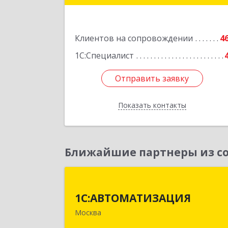
Подробне
Клиентов на сопровождении
4
1С:Специалист
Отправить заявку
Отправить заявку
Показать контакты
Назад
Ближайшие партнеры из со
1С:АВТОМАТИЗАЦИ
1С:АВТОМАТИЗАЦИЯ
111024, Москва г, Энтузиастов 1-я ул
Москва
дом № 12