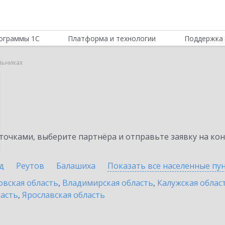
ограммы 1С
Платформа и технологии
Поддержка 
льниках
очками, выберите партнёра и отправьте заявку на ко
д
Реутов
Балашиха
Показать все населенные
пу
овская область
,
Владимирская область
,
Калужская облас
ласть
,
Ярославская область