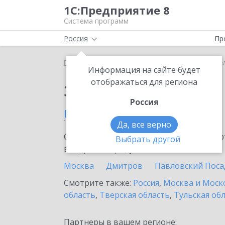
1С:Предприятие 8
Система программ
Россия
Пр
Главная
Сервисы ИТС
1С-ЭПД
1С-ЭПД в Коте
Информация на сайте будет
отображаться для региона
Заказать 1С-ЭПД
Россия
в Котельниках
Да, все верно
Ознакомьтесь с информационными карт
Выбрать другой
внедрение продукта.
Москва
Дмитров
Павловский Поса
Смотрите также:
Россия
,
Москва и Моск
область
,
Тверская область
,
Тульская об
Партнеры в вашем регионе: