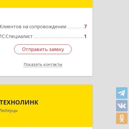
Подробнее
Клиентов на сопровождении
7
1С:Специалист
1
Отправить заявку
Отправить заявку
Показать контакты
Назад
ТЕХНОЛИНК
ТЕХНОЛИНК
140014, г.Люберцы, Октябрьский
Люберцы
просп., д.373
Подробнее