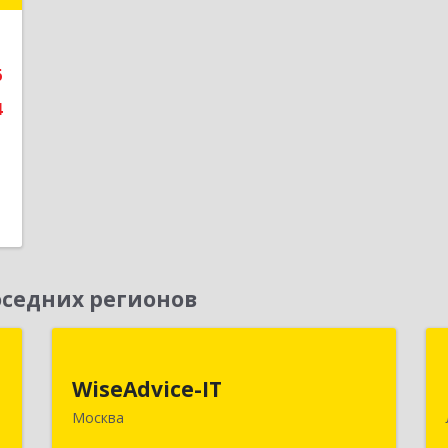
е
6
4
седних регионов
Я
WiseAdvice-IT
WiseAdvice-IT
,
109147, Москва г, вн.тер.г.
Москва
А
муниципальный округ Таганский,