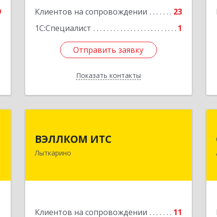
5
9
Клиентов на сопровождении
23
е
1
1С:Специалист
1
Отправить заявку
Отправить заявку
Показать контакты
Назад
а
ВЭЛЛКОМ ИТС
а
ВЭЛЛКОМ ИТС
140081, Московская обл, Лыткарино
Лыткарино
г.о., Лыткарино г, Первомайская ул,
,
дом № 3/5, пом.1
0
Подробнее
е
1
Клиентов на сопровождении
11