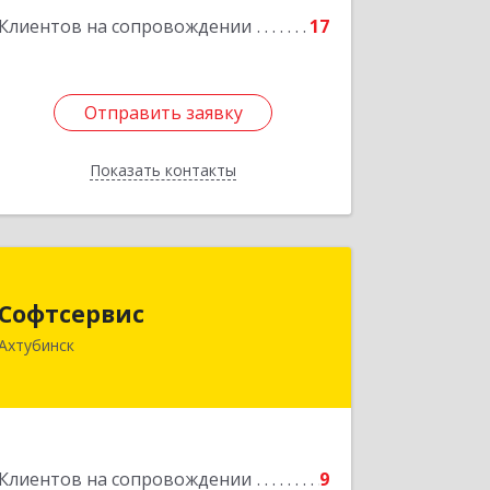
Клиентов на сопровождении
17
Подробнее
Отправить заявку
Отправить заявку
Показать контакты
Назад
Софтсервис
Софтсервис
416500, Астраханская обл,
Ахтубинск
Ахтубинский р-н, Ахтубинск г, Ленина
ул, дом № 57
Подробнее
Клиентов на сопровождении
9