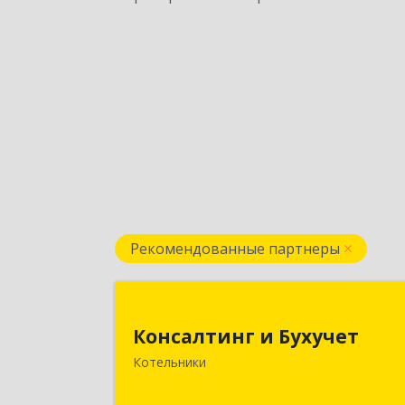
Рекомендованные партнеры
Консалтинг и Бухуче
Консалтинг и Бухучет
140054, Московская обл, Котельник
Котельники
г, Карьерная ул, дом № 13, пом.