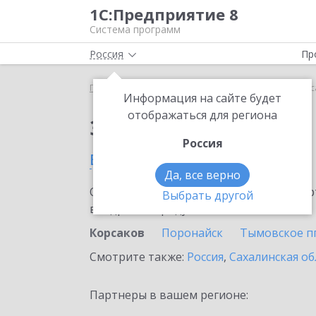
1С:Предприятие 8
Система программ
Россия
Пр
Главная
Сервисы ИТС
1С-ЭПД
1С-ЭПД в Корс
Информация на сайте будет
отображаться для региона
Заказать 1С-ЭПД
Россия
в Корсакове
Да, все верно
Ознакомьтесь с информационными карт
Выбрать другой
внедрение продукта.
Корсаков
Поронайск
Тымовское пг
Смотрите также:
Россия
,
Сахалинская об
Партнеры в вашем регионе: