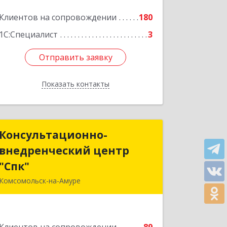
Клиентов на сопровождении
180
1С:Специалист
3
Отправить заявку
Отправить заявку
Показать контакты
Назад
Консультационно-
Консультационно-
внедренческий центр
внедренческий центр
"Спк"
"Спк"
Комсомольск-на-Амуре
681013, Хабаровский край,
Комсомольск-на-Амуре г, Димитрова,
дом № 5, кв.302