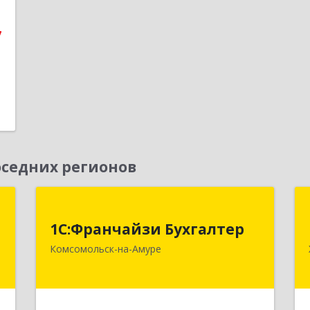
7
седних регионов
и
1С:Франчайзи Бухгалтер
1С:Франчайзи Бухгалтер
д
681000, Хабаровский край,
Комсомольск-на-Амуре
-
Комсомольск-на-Амуре г,
м
Красногвардейская ул, дом № 14,
4
оф.202