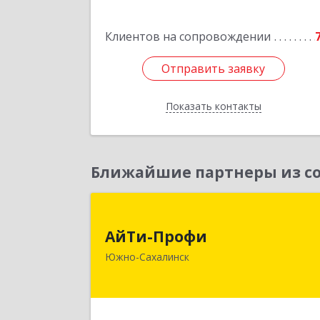
Клиентов на сопровождении
Отправить заявку
Отправить заявку
Показать контакты
Назад
Ближайшие партнеры из со
АйТи-Проф
АйТи-Профи
693023, Сахалинская обл, горо
Южно-Сахалинск
Южно-Сахалинск г.о., Южно
Сахалинск г, Емельянова А.О. ул, до
№ 