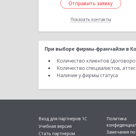
Отправить заявку
Отправить заявку
Показать контакты
Назад
При выборе фирмы-франчайзи в Ко
Количество клиентов (договоро
Количество специалистов, атте
Наличие у фирмы статуса
Вход для партнеров 1С
Политика
конфиденциа
Учебная версия
Замечания по
Стать партнером