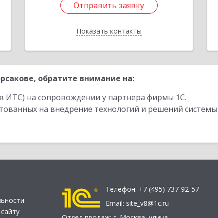
Отправить заявку
Отправить заявку
Показать контакты
Назад
рсакове, обратите внимание на:
в ИТС) на сопровождении у партнера фирмы 1С.
стованных на внедрение технологий и решений системы
Телефон:
+7 (495) 737-92-57
льности
Email:
site_v8@1c.ru
 сайту
Отдел продаж:
г. Москва
,
улица