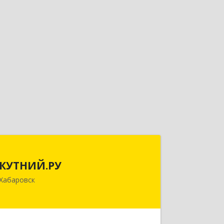
КУТНИЙ.РУ
КУТНИЙ.РУ
680007, Хабаровский край, Хабаровск
Хабаровск
г, Шевчука ул, дом № 42, оф.505
Подробнее