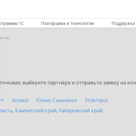
ограммы 1С
Платформа и технологии
Поддержка 
акове
очками, выберите партнёра и отправьте заявку на ко
т.
Холмск
Южно-Сахалинск
Углегорск
ласть
,
Камчатский край
,
Хабаровский край