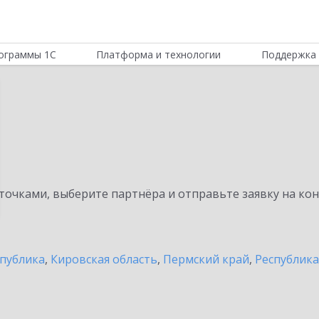
ограммы 1С
Платформа и технологии
Поддержка 
очками, выберите партнёра и отправьте заявку на ко
спублика
,
Кировская область
,
Пермский край
,
Республик