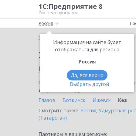
1С:Предприятие 8
Система программ
Россия
Пр
Главная
Сервисы ИТС
1С-ЭПД
1С-ЭПД в Кезу
Информация на сайте будет
отображаться для региона
Заказать 1С-ЭПД
Россия
в Кезу
Да, все верно
Ознакомьтесь с информационными карт
Выбрать другой
внедрение продукта.
Глазов
Воткинск
Ижевск
Кез
Смотрите также:
Россия
,
Удмуртская ре
(Татарстан)
Партнеры в вашем регионе: