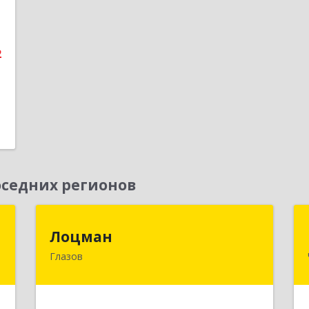
е
1
2
седних регионов
к
Лоцман
Лоцман
Глазов
,
427620, Удмуртская Респ, Глазов г,
4
Сибирская ул, дом № 20