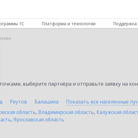
ограммы 1С
Платформа и технологии
Поддержка 
теевке
очками, выберите партнёра и отправьте заявку на ко
д
Реутов
Балашиха
Показать все населенные
пу
овская область
,
Владимирская область
,
Калужская облас
ласть
,
Ярославская область