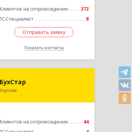
Подробнее
Клиентов на сопровождении
372
1С:Специалист
8
Отправить заявку
Отправить заявку
Показать контакты
Назад
БухСтар
БухСтар
Королев
141090, Московская обл, Королев г,
М.К.Тихонравова (Юбилейный мкр)
ул, дом № 42, кв.20
Подробнее
Клиентов на сопровождении
44
1С:Специалист
4