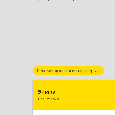
Рекомендованные партнеры
Эник
Эника
Ивантеевка
141280, Московская обл, г.о
Пушкинский, Ивантеевка г
Заводская ул, дом № 12, кв.