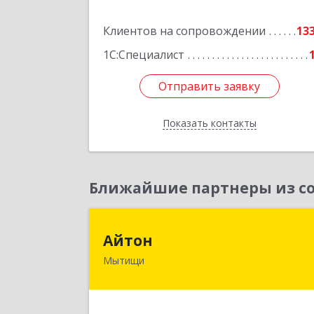
Подробне
Клиентов на сопровождении
13
1С:Специалист
Отправить заявку
Отправить заявку
Показать контакты
Назад
Ближайшие партнеры из со
Айто
Айтон
Мытищи
141006, Московская обл, Мытищи г
Олимпийский пр-кт, строение 10
пом.1А,