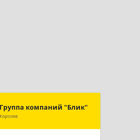
Группа компаний "Блик"
Группа компаний "Блик"
Королев
141077, Московская обл, Королев г,
Октябрьский б-р, дом № 14