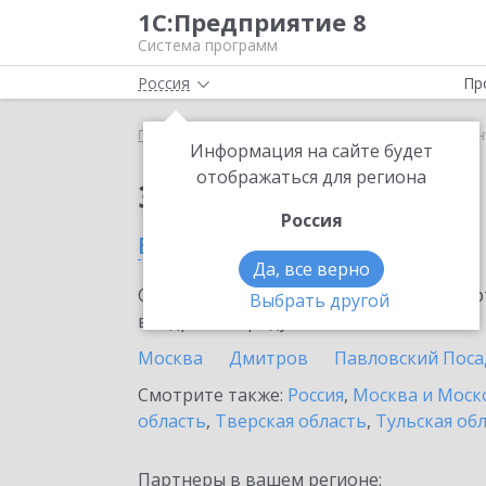
1С:Предприятие 8
Система программ
Россия
Пр
Главная
Сервисы ИТС
1С-ЭПД
1С-ЭПД в Иван
Информация на сайте будет
отображаться для региона
Заказать 1С-ЭПД
Россия
в Ивантеевке
Да, все верно
Ознакомьтесь с информационными карт
Выбрать другой
внедрение продукта.
Москва
Дмитров
Павловский Поса
Смотрите также:
Россия
,
Москва и Моск
область
,
Тверская область
,
Тульская об
Партнеры в вашем регионе: