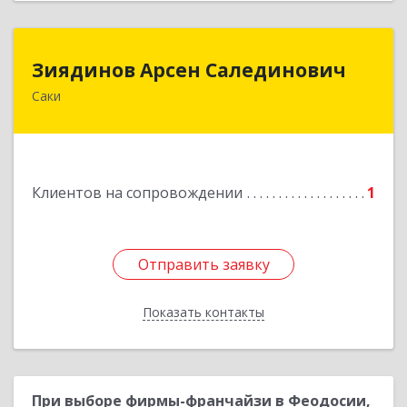
Зиядинов Арсен Салединович
Зиядинов Арсен Салединович
Саки
г.Саки, Интернациональная, 5/2, кв.1
Подробнее
Клиентов на сопровождении
1
Отправить заявку
Отправить заявку
Показать контакты
Назад
При выборе фирмы-франчайзи в Феодосии,