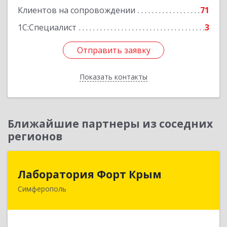
Клиентов на сопровождении
71
1С:Специалист
3
Отправить заявку
Отправить заявку
Показать контакты
Назад
Ближайшие партнеры из соседних
регионов
Лаборатория Форт Крым
Лаборатория Форт Крым
Симферополь
295034, Крым Респ, Симферополь г, Киевская
ул, дом № 79, оф.902