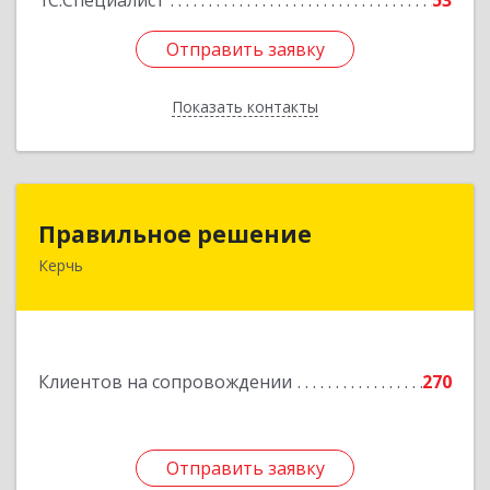
1С:Специалист
53
Отправить заявку
Отправить заявку
Показать контакты
Назад
Правильное решение
Правильное решение
Керчь
298330, Крым Респ, Керчь г, Адмиралтейский
проезд, дом № 1
Подробнее
Клиентов на сопровождении
270
Отправить заявку
Отправить заявку