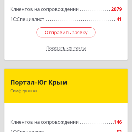
Подробнее
Клиентов на сопровождении
2079
1С:Специалист
41
Отправить заявку
Отправить заявку
Показать контакты
Назад
Портал-Юг Крым
Портал-Юг Крым
Симферополь
295015, Крым Респ, Симферополь г, Козлова ул,
дом № 27
Подробнее
Клиентов на сопровождении
146