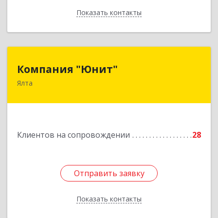
Показать контакты
Назад
Компания "Юнит"
Компания "Юнит"
Ялта
298600, Крым Респ, Ялта г, Васильева ул, дом №
16, оф.400
Подробнее
Клиентов на сопровождении
28
Отправить заявку
Отправить заявку
Показать контакты
Назад