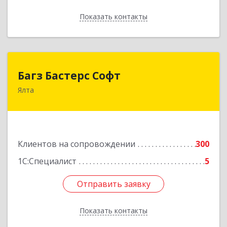
Показать контакты
Назад
Багз Бастерс Софт
Багз Бастерс Софт
Ялта
298603, Крым Респ, Ялта г, Свердлова ул, дом №
34
Подробнее
Клиентов на сопровождении
300
1С:Специалист
5
Отправить заявку
Отправить заявку
Показать контакты
Назад