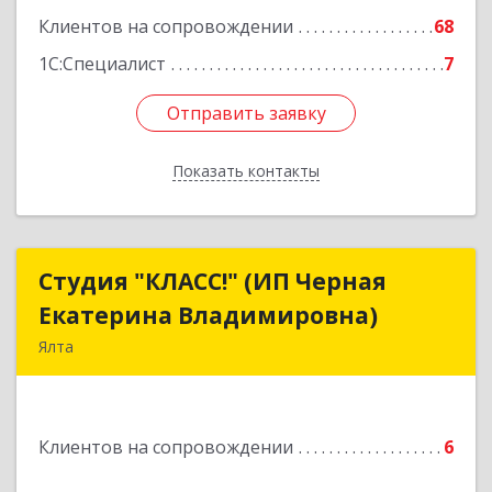
Подробнее
Клиентов на сопровождении
68
1С:Специалист
7
Отправить заявку
Отправить заявку
Показать контакты
Назад
Студия "КЛАСС!" (ИП Черная
Студия "КЛАСС!" (ИП Черная
Екатерина Владимировна)
Екатерина Владимировна)
Ялта
98600, г. Ялта, ул. Свердлова, 24
Подробнее
Клиентов на сопровождении
6