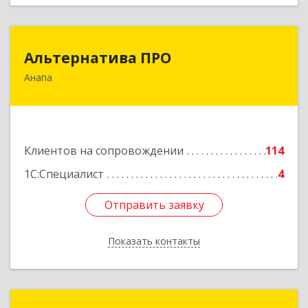
Альтернатива ПРО
Альтернатива ПРО
Анапа
353450, Краснодарский край, Анапский р-н,
Анапа г, Новороссийская ул, дом № 259, кв.18
Подробнее
Клиентов на сопровождении
114
1С:Специалист
4
Отправить заявку
Отправить заявку
Показать контакты
Назад