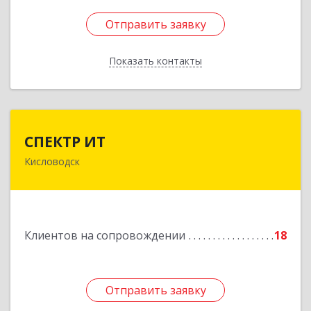
Отправить заявку
Отправить заявку
Показать контакты
Назад
СПЕКТР ИТ
СПЕКТР ИТ
Кисловодск
357736, Ставропольский край, Кисловодск г,
Ставропольская ул, дом № 8
Подробнее
Клиентов на сопровождении
18
Отправить заявку
Отправить заявку