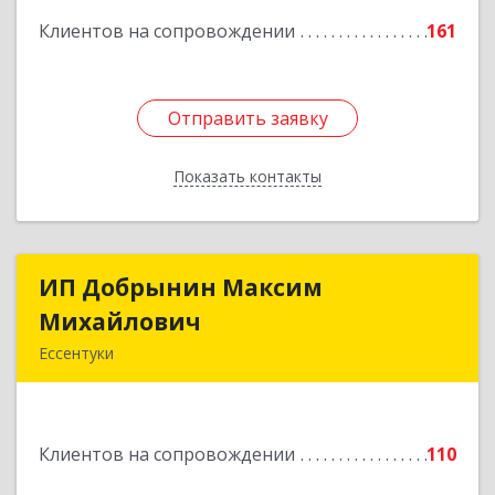
Клиентов на сопровождении
161
Подробнее
Отправить заявку
Отправить заявку
Показать контакты
Назад
ИП Добрынин Максим
ИП Добрынин Максим
Михайлович
Михайлович
Ессентуки
357601, Ставропольский край, Ессентуки,
Спасателей, дом № 5, кв.43
Клиентов на сопровождении
110
Подробнее