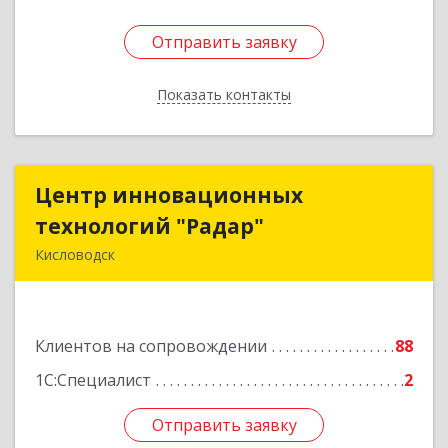
Отправить заявку
Отправить заявку
Показать контакты
Назад
Центр инновационных
Центр инновационных
технологий "Радар"
технологий "Радар"
Кисловодск
357000, Ставропольский край, Кисловодск г,
Цандера проезд, дом № 2
Клиентов на сопровождении
88
Подробнее
1С:Специалист
2
Отправить заявку
Отправить заявку