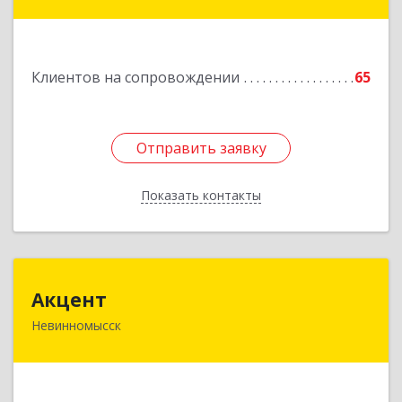
Главная ул, дом № 30
Подробнее
Клиентов на сопровождении
65
Отправить заявку
Отправить заявку
Показать контакты
Назад
Акцент
Акцент
Невинномысск
357112, Ставропольский край, Невинномысск г,
Менделеева ул, дом № 52, оф.2
Подробнее