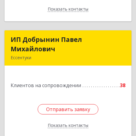
Показать контакты
Назад
ИП Добрынин Павел
ИП Добрынин Павел
Михайлович
Михайлович
Ессентуки
Подробнее
Клиентов на сопровождении
38
Отправить заявку
Отправить заявку
Показать контакты
Назад