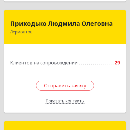
Приходько Людмила Олеговна
Приходько Людмила Олеговна
Лермонтов
357341, Лермонтов г, П.Лумумбы ул, дом №
43/2, кв.44
Подробнее
Клиентов на сопровождении
29
Отправить заявку
Отправить заявку
Показать контакты
Назад