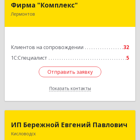
Фирма "Комплекс"
Фирма "Комплекс"
Лермонтов
357348, Ставропольский край, Лермонтов г,
Острогорка с, Степная ул, дом № 46, а
Подробнее
Клиентов на сопровождении
32
1С:Специалист
5
Отправить заявку
Отправить заявку
Показать контакты
Назад
ИП Бережной Евгений Павлович
ИП Бережной Евгений Павлович
Кисловодск
357748, Ставропольский край, Кисловодск г,