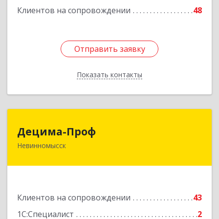
Клиентов на сопровождении
48
Отправить заявку
Отправить заявку
Показать контакты
Назад
Децима-Проф
Децима-Проф
Невинномысск
357100, Ставропольский край, Невинномысск г,
Гагарина ул, дом № 63
Подробнее
Клиентов на сопровождении
43
1С:Специалист
2