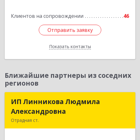
Клиентов на сопровождении
46
Отправить заявку
Отправить заявку
Показать контакты
Назад
Ближайшие партнеры из соседних
регионов
ИП Линникова Людмила
ИП Линникова Людмила
Александровна
Александровна
Отрадная ст.
352290, Краснодарский край, Отрадненский р-
н, Отрадная ст-ца, Курортная ул, дом № 39Б