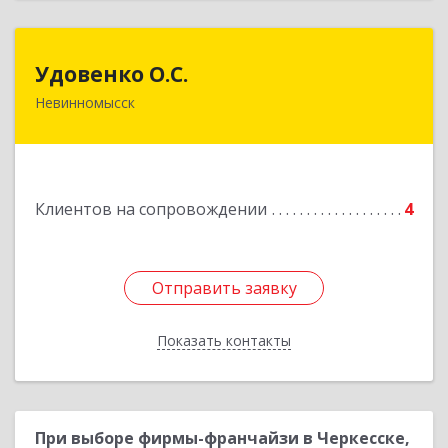
Удовенко О.С.
Удовенко О.С.
Невинномысск
357 100, г.Невинномысск, ул.Революцеонная,
дом № 30, кв.54
Подробнее
Клиентов на сопровождении
4
Отправить заявку
Отправить заявку
Показать контакты
Назад
При выборе фирмы-франчайзи в Черкесске,