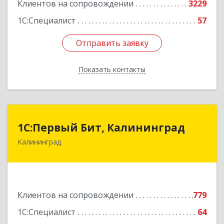
Клиентов на сопровождении
3229
1С:Специалист
57
Отправить заявку
Отправить заявку
Показать контакты
Назад
1С:Первый Бит, Калининград
1С:Первый Бит, Калининград
Калининград
236006, Калининградская обл, Калининград г,
Ленинский пр-кт, дом № 30
Подробнее
Клиентов на сопровождении
779
1С:Специалист
64