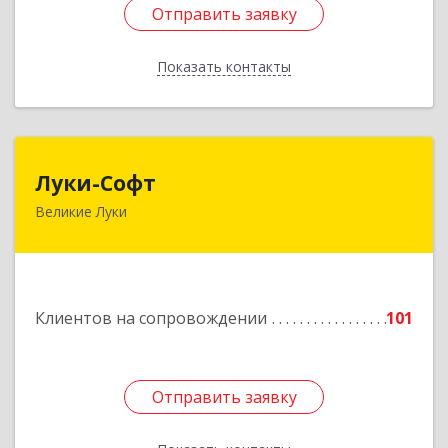
Отправить заявку
Отправить заявку
Показать контакты
Назад
Луки-Софт
Луки-Софт
Великие Луки
182113, Псковская обл, Великие Луки г,
Октябрьский пр-кт, дом № 56А, оф.2
Подробнее
Клиентов на сопровождении
101
Отправить заявку
Отправить заявку