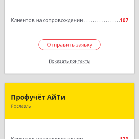
Подробнее
Клиентов на сопровождении
107
Отправить заявку
Отправить заявку
Показать контакты
Назад
Профучёт АйТи
Профучёт АйТи
Рославль
216500, Смоленская обл, Рославльский р-н,
Рославль г, Урицкого ул, дом № 13, кв.4
Подробнее