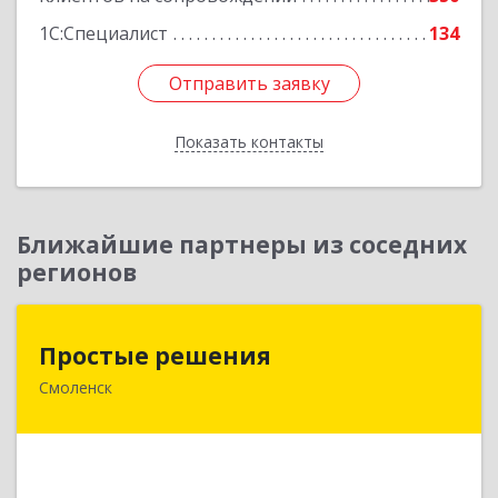
1С:Специалист
134
Отправить заявку
Отправить заявку
Показать контакты
Назад
Ближайшие партнеры из соседних
регионов
Простые решения
Простые решения
Смоленск
214015, Смоленская обл, Смоленск г, Большая
Краснофлотская ул, дом № 17
Подробнее