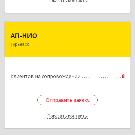
Показать контакты
Назад
АП-НИО
АП-НИО
Гурьевск
238300 Калининградская обл, Гурьевск г,
Советская ул, дом № 22, кв. № 26
Подробнее
Клиентов на сопровождении
8
Отправить заявку
Отправить заявку
Показать контакты
Назад