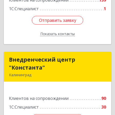
Клиентов на сопровождении
139
1С:Специалист
1
Отправить заявку
Отправить заявку
Показать контакты
Назад
Внедренческий центр
Внедренческий центр
"Константа"
"Константа"
Калининград
236006, Калининградская обл, Калининград г,
К.Маркса ул, дом № 18, оф.701
Клиентов на сопровождении
90
Подробнее
1С:Специалист
30