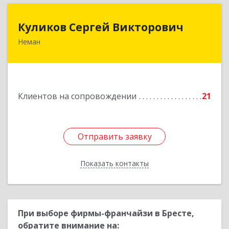
Куликов Сергей Викторович
Куликов Сергей Викторович
Неман
238710, Калининградская обл, Неман г,
Красноармейская ул, дом № 8, кв.60
Подробнее
Клиентов на сопровождении
21
Отправить заявку
Отправить заявку
Показать контакты
Назад
При выборе фирмы-франчайзи в Бресте,
обратите внимание на: