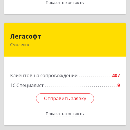
Показать контакты
Назад
Легасофт
Легасофт
Смоленск
214018, Смоленская обл, Смоленск г, Ново-
Рославльская ул, дом № 13
Подробнее
Клиентов на сопровождении
407
1С:Специалист
9
Отправить заявку
Отправить заявку
Показать контакты
Назад