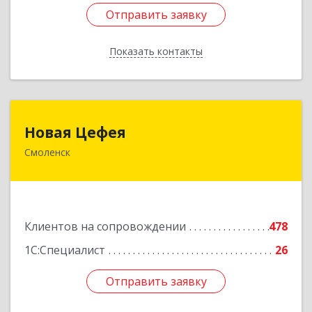
Отправить заявку
Отправить заявку
Показать контакты
Назад
Новая Цефея
Новая Цефея
Смоленск
214018, Смоленская обл, Смоленск г, Раевского
ул, дом № 10
Подробнее
Клиентов на сопровождении
478
1С:Специалист
26
Отправить заявку
Отправить заявку