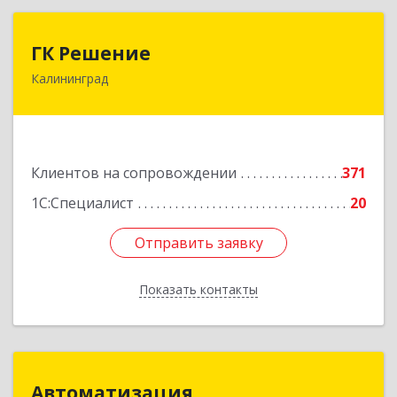
ГК Решение
ГК Решение
Калининград
236038, Калининградская обл, Калининград г,
Липовая аллея ул, дом № 2
Подробнее
Клиентов на сопровождении
371
1С:Специалист
20
Отправить заявку
Отправить заявку
Показать контакты
Назад
Автоматизация
Автоматизация