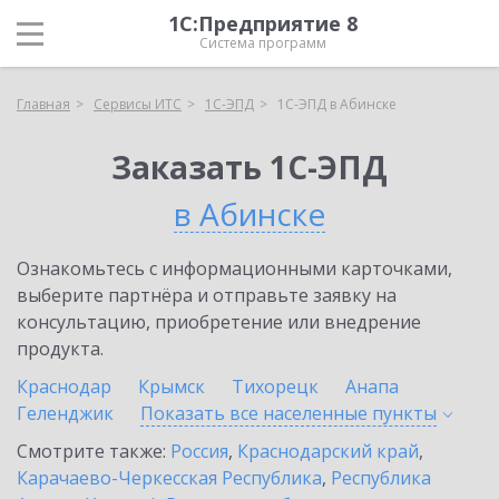
1С:Предприятие 8
Система программ
Главная
Сервисы ИТС
1С-ЭПД
1С-ЭПД в Абинске
Заказать 1С-ЭПД
в Абинске
Ознакомьтесь с информационными карточками,
выберите партнёра и отправьте заявку на
консультацию, приобретение или внедрение
продукта.
Краснодар
Крымск
Тихорецк
Анапа
Геленджик
Показать все населенные
пункты
Смотрите также:
Россия
,
Краснодарский край
,
Карачаево-Черкесская Республика
,
Республика