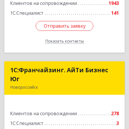
Клиентов на сопровождении
1943
Подробнее
1С:Специалист
141
Отправить заявку
Отправить заявку
Показать контакты
Назад
1С:Франчайзинг. АйТи Бизнес
1С:Франчайзинг. АйТи Бизнес
Юг
Юг
Новороссийск
353907, Краснодарский край, Новороссийск г,
Видова ул, дом № 65, оф.2
Клиентов на сопровождении
278
Подробнее
1С:Специалист
3