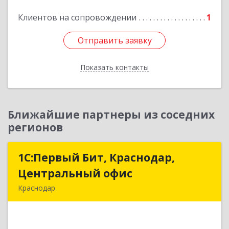
Подробнее
Клиентов на сопровождении
1
Отправить заявку
Отправить заявку
Показать контакты
Назад
Ближайшие партнеры из соседних
регионов
1С:Первый Бит, Краснодар,
1С:Первый Бит, Краснодар,
Центральный офис
Центральный офис
Краснодар
350051, Краснодарский край, Краснодар г,
Монтажников ул, дом № 1/4, пом.3-12,14