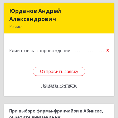
Юрданов Андрей
Юрданов Андрей
Александрович
Александрович
Крымск
353384 Краснодарский край г. Крымск ул.
Юбилейная 8
Клиентов на сопровождении
3
Подробнее
Отправить заявку
Отправить заявку
Показать контакты
Назад
При выборе фирмы-франчайзи в Абинске,
обратите внимание на: