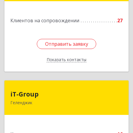
Подробнее
Клиентов на сопровождении
27
Отправить заявку
Отправить заявку
Показать контакты
Назад
iT-Group
iT-Group
Геленджик
353460, Краснодарский край, Геленджик г,
Керченская ул, дом № 4, оф.6
Подробнее