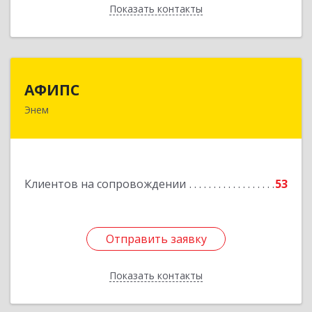
Показать контакты
Назад
АФИПС
АФИПС
Энем
385132, Адыгея Респ, Тахтамукайский р-н, Энем
пгт, Чкалова ул, дом № 13
Подробнее
Клиентов на сопровождении
53
Отправить заявку
Отправить заявку
Показать контакты
Назад