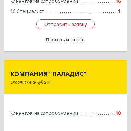
Клиентов на сопровождении
16
1С:Специалист
1
Отправить заявку
Отправить заявку
Показать контакты
Назад
КОМПАНИЯ "ПАЛАДИС"
КОМПАНИЯ "ПАЛАДИС"
Славянск-на-Кубани
353560, Краснодарский край, Славянский р-н,
Славянск-на-Кубани г, Краснофлотская ул, дом
№ 19, оф.1
Подробнее
Клиентов на сопровождении
10