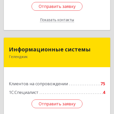
Отправить заявку
Отправить заявку
Показать контакты
Назад
Информационные системы
Информационные системы
Геленджик
353475, Краснодарский край, Геленджик г,
Нахимова ул, дом № 2
Подробнее
Клиентов на сопровождении
75
1С:Специалист
4
Отправить заявку
Отправить заявку