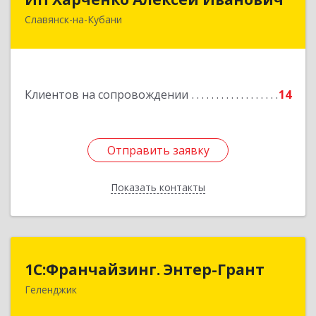
Славянск-на-Кубани
353 579, Краснодарский край, ст.Петровская,
ул.Кирпичная д.32
Подробнее
Клиентов на сопровождении
14
Отправить заявку
Отправить заявку
Показать контакты
Назад
1С:Франчайзинг. Энтер-Грант
1С:Франчайзинг. Энтер-Грант
Геленджик
353467, Краснодарский край, Геленджик г,
Дачная ул, дом № 17