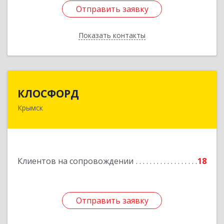
Отправить заявку
Отправить заявку
Показать контакты
Назад
КЛОСФОРД
КЛОСФОРД
Крымск
353380, Краснодарский край, Крымский р-н,
Крымск г, Карла Либкнехта ул, дом № 36Б, оф.2
Подробнее
Клиентов на сопровождении
18
Отправить заявку
Отправить заявку