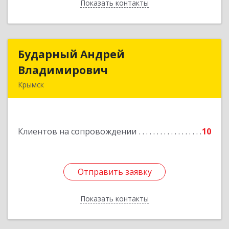
Показать контакты
Назад
Бударный Андрей
Бударный Андрей
Владимирович
Владимирович
Крымск
353389, Краснодарский край, Крымск г,
Революционная ул, дом № 47
Клиентов на сопровождении
10
Подробнее
Отправить заявку
Отправить заявку
Показать контакты
Назад