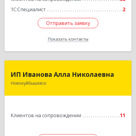
1С:Специалист
2
Отправить заявку
Отправить заявку
Показать контакты
Назад
ИП Иванова Алла Николаевна
ИП Иванова Алла Николаевна
Новокуйбышевск
446 201, Самарская обл.,
г.Новокуйбышевск,ул.Ворошилова,д.30,кв.70
Подробнее
Клиентов на сопровождении
11