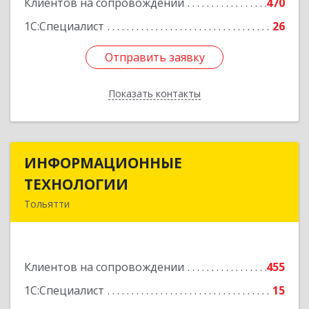
Клиентов на сопровождении
470
1С:Специалист
26
Отправить заявку
Отправить заявку
Показать контакты
Назад
ИНФОРМАЦИОННЫЕ
ИНФОРМАЦИОННЫЕ
ТЕХНОЛОГИИ
ТЕХНОЛОГИИ
Тольятти
445043, Самарская обл, Тольятти г, Южное ш,
дом № 161, корпус 2.1, оф.309А
Клиентов на сопровождении
455
Подробнее
1С:Специалист
15