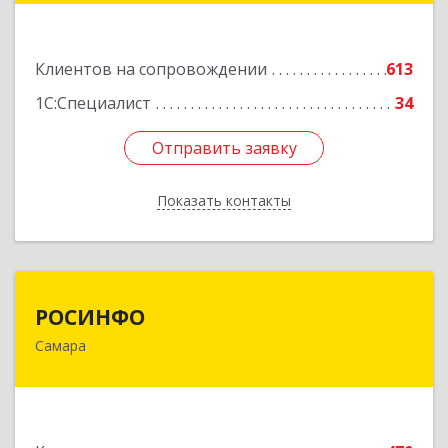
Подробнее
Клиентов на сопровождении
613
1С:Специалист
34
Отправить заявку
Отправить заявку
Показать контакты
Назад
РОСИНФО
РОСИНФО
Самара
443069, Самарская обл, Самара г, Авроры ул,
дом № 110, оф.24
Подробнее