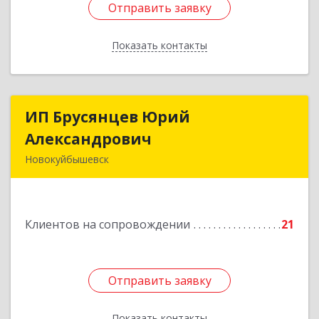
Отправить заявку
Отправить заявку
Показать контакты
Назад
ИП Брусянцев Юрий
ИП Брусянцев Юрий
Александрович
Александрович
Новокуйбышевск
446200, Самарская обл, Новокуйбышевск г,
Гагарина 11
Клиентов на сопровождении
21
Подробнее
Отправить заявку
Отправить заявку
Показать контакты
Назад