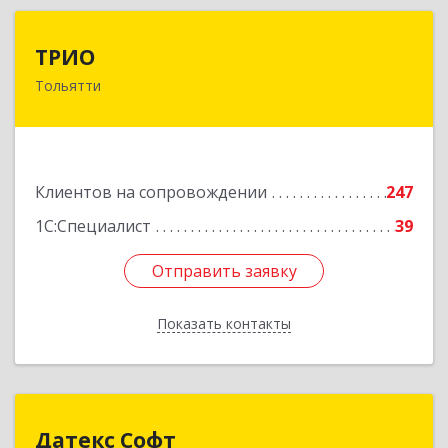
ТРИО
ТРИО
Тольятти
445004, Самарская обл, Тольятти г,
Автозаводское ш, дом № 21, оф.200
Подробнее
Клиентов на сопровождении
247
1С:Специалист
39
Отправить заявку
Отправить заявку
Показать контакты
Назад
Датекс Софт
Датекс Софт