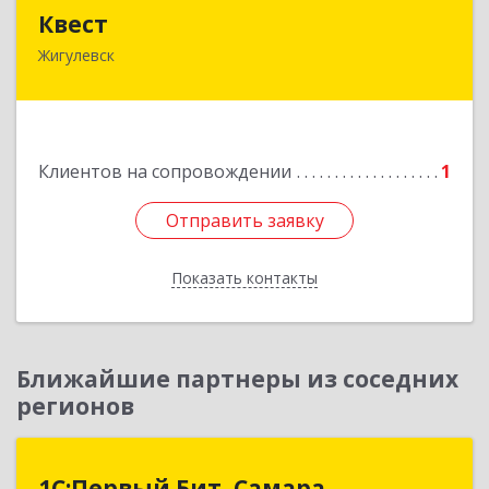
Квест
Квест
Жигулевск
445350, Самарская обл., Жигулевск, ул.Пушкина,
21, офис 4
Подробнее
Клиентов на сопровождении
1
Отправить заявку
Отправить заявку
Показать контакты
Назад
Ближайшие партнеры из соседних
регионов
1С:Первый Бит, Самара
1С:Первый Бит, Самара