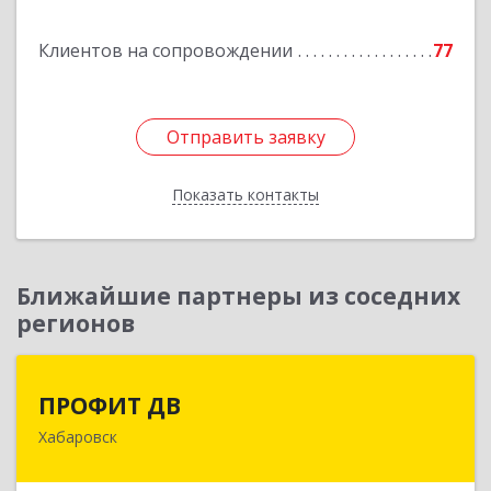
Подробнее
Клиентов на сопровождении
77
Отправить заявку
Отправить заявку
Показать контакты
Назад
Ближайшие партнеры из соседних
регионов
ПРОФИТ ДВ
ПРОФИТ ДВ
Хабаровск
680000, Хабаровский край, Хабаровск г,
Муравьева-Амурского ул, дом № 25, пом.I