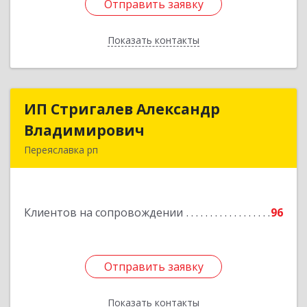
Отправить заявку
Отправить заявку
Показать контакты
Назад
ИП Стригалев Александр
ИП Стригалев Александр
Владимирович
Владимирович
Переяславка рп
682910, Хабаровский край, Имени Лазо р-н,
Переяславка рп, Ленина ул, дом № 30, оф.1
Клиентов на сопровождении
96
Подробнее
Отправить заявку
Отправить заявку
Показать контакты
Назад