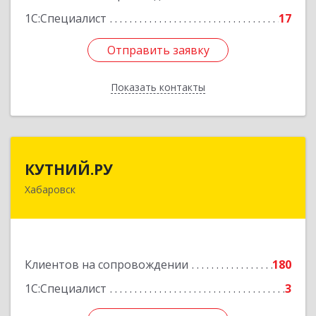
1С:Специалист
17
Отправить заявку
Отправить заявку
Показать контакты
Назад
КУТНИЙ.РУ
КУТНИЙ.РУ
Хабаровск
680007, Хабаровский край, Хабаровск г,
Шевчука ул, дом № 42, оф.505
Подробнее
Клиентов на сопровождении
180
1С:Специалист
3