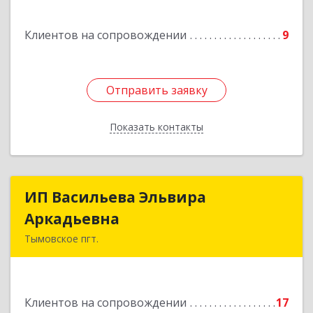
Подробнее
Клиентов на сопровождении
9
Отправить заявку
Отправить заявку
Показать контакты
Назад
ИП Васильева Эльвира
ИП Васильева Эльвира
Аркадьевна
Аркадьевна
Тымовское пгт.
694400, Сахалинская обл, Тымовский р-н,
Тымовское пгт, Красноармейская ул, дом № 34,
кв.9
Клиентов на сопровождении
17