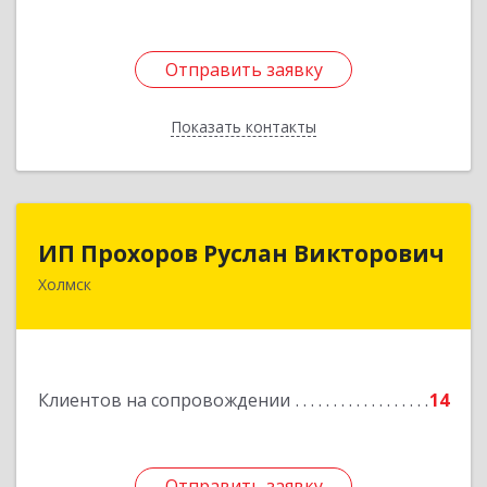
Подробнее
Отправить заявку
Отправить заявку
Показать контакты
Назад
ИП Прохоров Руслан Викторович
ИП Прохоров Руслан Викторович
Холмск
694620, Сахалинская обл, Холмский р-н, Холмск
г, Александра Матросова ул, дом № 6Б, кв.32
Подробнее
Клиентов на сопровождении
14
Отправить заявку
Отправить заявку