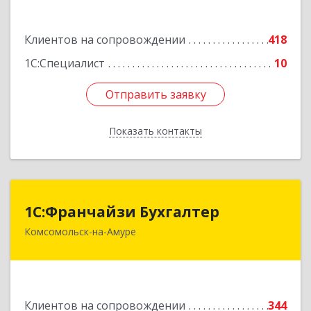
Подробнее
Клиентов на сопровождении
418
1С:Специалист
10
Отправить заявку
Отправить заявку
Показать контакты
Назад
1С:Франчайзи Бухгалтер
1С:Франчайзи Бухгалтер
Комсомольск-на-Амуре
681000, Хабаровский край, Комсомольск-на-
Амуре г, Красногвардейская ул, дом № 14,
оф.202
Подробнее
Клиентов на сопровождении
344