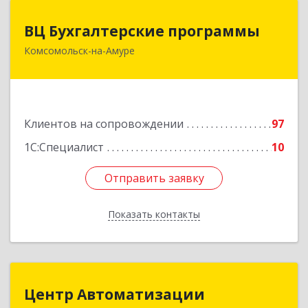
ВЦ Бухгалтерские программы
ВЦ Бухгалтерские программы
Комсомольск-на-Амуре
681000, Хабаровский край, Комсомольск-на-
Амуре г, Сидоренко ул, дом № 1А
Подробнее
Клиентов на сопровождении
97
1С:Специалист
10
Отправить заявку
Отправить заявку
Показать контакты
Назад
Центр Автоматизации
Центр Автоматизации