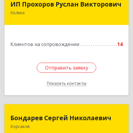
ИП Прохоров Руслан Викторович
Холмск
694620, Сахалинская обл, Холмский р-н, Холмск
г, Александра Матросова ул, дом № 6Б, кв.32
Подробнее
Клиентов на сопровождении
14
Отправить заявку
Отправить заявку
Показать контакты
Назад
Бондарев Сергей Николаевич
Бондарев Сергей Николаевич
Корсаков