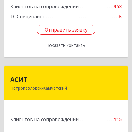
Клиентов на сопровождении
353
1С:Специалист
5
Отправить заявку
Отправить заявку
Показать контакты
Назад
АСИТ
АСИТ
Петропавловск-Камчатский
683031, Камчатский край, Петропавловск-
Камчатский г, Топоркова ул, дом № 9/8, офис
"С"
Подробнее
Клиентов на сопровождении
115