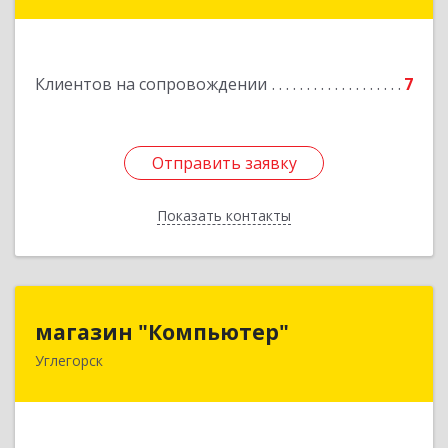
Подробнее
Клиентов на сопровождении
7
Отправить заявку
Отправить заявку
Показать контакты
Назад
магазин "Компьютер"
магазин "Компьютер"
Углегорск
694920, Сахалинская обл, Углегорский р-н,
Углегорск г, Победы ул, дом № 169, оф.4
Подробнее