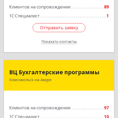
Клиентов на сопровождении
89
Подробнее
1С:Специалист
1
Отправить заявку
Отправить заявку
Показать контакты
Назад
ВЦ Бухгалтерские программы
ВЦ Бухгалтерские программы
Комсомольск-на-Амуре
681000, Хабаровский край, Комсомольск-на-
Амуре г, Сидоренко ул, дом № 1А
Подробнее
Клиентов на сопровождении
97
1С:Специалист
10