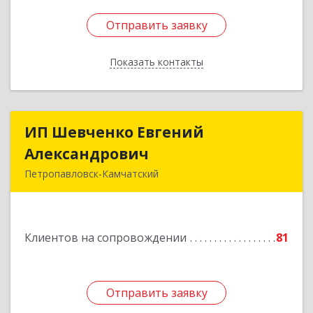
Отправить заявку
Отправить заявку
Показать контакты
Назад
ИП Шевченко Евгений
ИП Шевченко Евгений
Александрович
Александрович
Петропавловск-Камчатский
683010, Камчатский край, Петропавловск-
Камчатский г, Капитана Драбкина ул, дом № 14,
кв.3
Клиентов на сопровождении
81
Подробнее
Отправить заявку
Отправить заявку