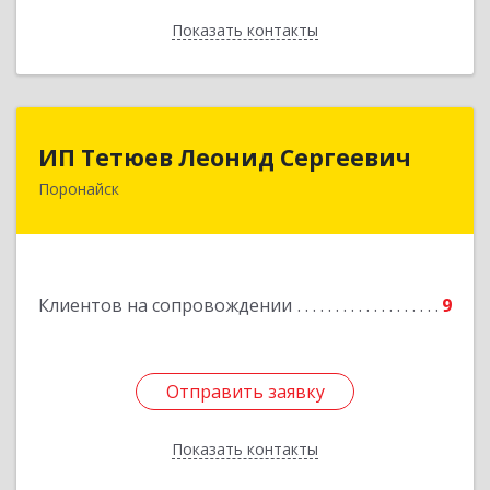
Показать контакты
Назад
ИП Тетюев Леонид Сергеевич
ИП Тетюев Леонид Сергеевич
Поронайск
694242, Сахалинская обл, Поронайск г, Фрунзе
ул, дом № 14, кв.51
Подробнее
Клиентов на сопровождении
9
Отправить заявку
Отправить заявку
Показать контакты
Назад