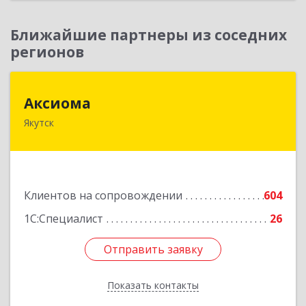
Ближайшие партнеры из соседних
регионов
Аксиома
Аксиома
Якутск
677000, Саха /Якутия/ Респ, Якутск г, Чиряева
ул, дом № 1, кв.19
Подробнее
Клиентов на сопровождении
604
1С:Специалист
26
Отправить заявку
Отправить заявку
Показать контакты
Назад