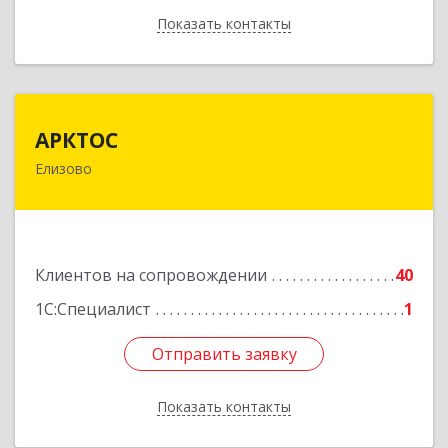
Показать контакты
Назад
АРКТОС
АРКТОС
Елизово
684036, Камчатский край, Елизовский р-н,
Вулканный рп, Центральная ул, дом № 23, кв.1
Подробнее
Клиентов на сопровождении
40
1С:Специалист
1
Отправить заявку
Отправить заявку
Показать контакты
Назад