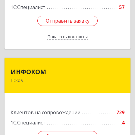
1С:Специалист
57
Отправить заявку
Отправить заявку
Показать контакты
Назад
ИНФОКОМ
ИНФОКОМ
Псков
180000, Псковская обл, Псков г, Советская ул,
дом № 42г
Подробнее
Клиентов на сопровождении
729
1С:Специалист
4