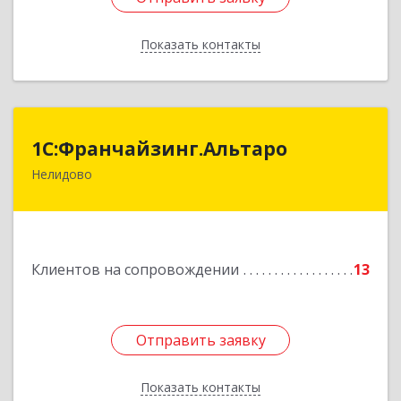
Показать контакты
Назад
1С:Франчайзинг.Альтаро
1С:Франчайзинг.Альтаро
Нелидово
172527, Тверская обл, Нелидово г, Матросова
ул, дом № 22, оф.1
Подробнее
Клиентов на сопровождении
13
Отправить заявку
Отправить заявку
Показать контакты
Назад