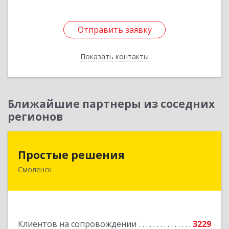
Отправить заявку
Отправить заявку
Показать контакты
Назад
Ближайшие партнеры из соседних
регионов
Простые решения
Простые решения
Смоленск
214015, Смоленская обл, Смоленск г, Большая
Краснофлотская ул, дом № 17
Подробнее
Клиентов на сопровождении
3229