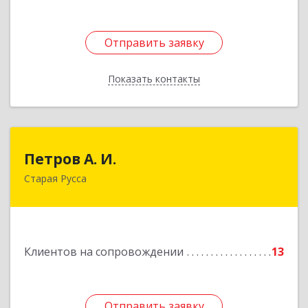
Отправить заявку
Отправить заявку
Показать контакты
Назад
Петров А. И.
Петров А. И.
Старая Русса
Старая Русса, пер.Волотовский, д.23
Подробнее
Клиентов на сопровождении
13
Отправить заявку
Отправить заявку