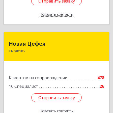
Отправить заявку
Отправить заявку
Показать контакты
Назад
Новая Цефея
Новая Цефея
Смоленск
214018, Смоленская обл, Смоленск г, Раевского
ул, дом № 10
Подробнее
Клиентов на сопровождении
478
1С:Специалист
26
Отправить заявку
Отправить заявку
Показать контакты
Назад