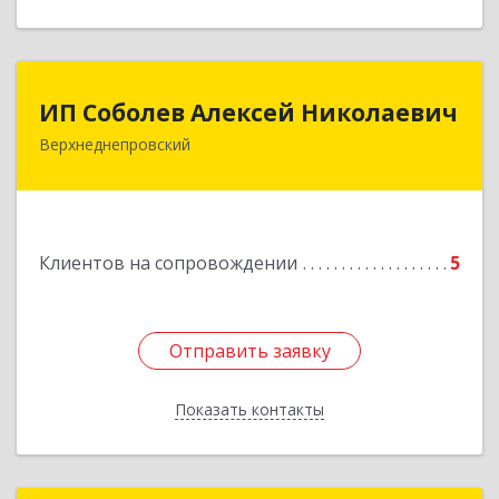
ИП Соболев Алексей Николаевич
ИП Соболев Алексей Николаевич
Верхнеднепровский
Подробнее
Клиентов на сопровождении
5
Отправить заявку
Отправить заявку
Показать контакты
Назад