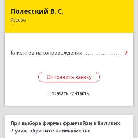
Полесский В. С.
Полесский В. С.
Ярцево
215800,Смоленская обл. г. Ярцево,
ул.Краснофлотская д.30
Подробнее
Клиентов на сопровождении
7
Отправить заявку
Отправить заявку
Показать контакты
Назад
При выборе фирмы-франчайзи в Великих
Луках, обратите внимание на: