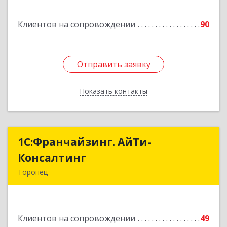
Подробнее
Клиентов на сопровождении
90
Отправить заявку
Отправить заявку
Показать контакты
Назад
1С:Франчайзинг. АйТи-
1С:Франчайзинг. АйТи-
Консалтинг
Консалтинг
Торопец
172840, Тверская обл, Торопец г, Гоголя ул,
дом № 13
Клиентов на сопровождении
49
Подробнее