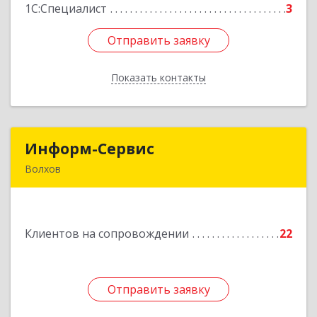
Подробнее
1С:Специалист
3
Отправить заявку
Отправить заявку
Показать контакты
Назад
Информ-Сервис
Информ-Сервис
Волхов
187400, Ленинградская обл, Волхов г,
Волховский пр-кт, дом № 7
Клиентов на сопровождении
22
Подробнее
Отправить заявку
Отправить заявку