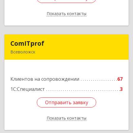
Показать контакты
Назад
ComITprof
ComITprof
Всеволожск
188643, Ленинградская обл, Всеволожский р-н,
Всеволожск г, Невская ул, дом № 6, кв.18
Клиентов на сопровождении
67
Подробнее
1С:Специалист
3
Отправить заявку
Отправить заявку
Показать контакты
Назад