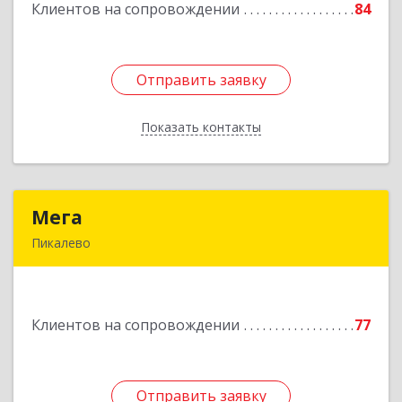
Клиентов на сопровождении
84
Подробнее
Отправить заявку
Отправить заявку
Показать контакты
Назад
Мега
Мега
Пикалево
187600, Ленинградская обл, Пикалево г,
Заводская ул, дом № 10
Клиентов на сопровождении
77
Подробнее
Отправить заявку
Отправить заявку