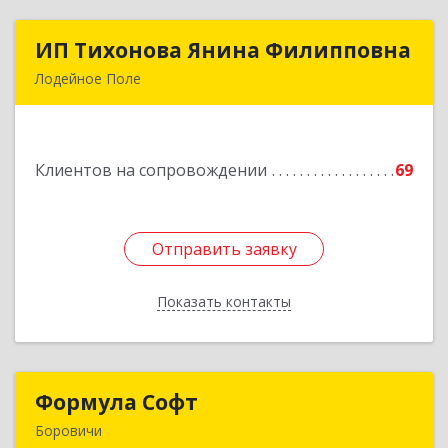
ИП Тихонова Янина Филипповна
ИП Тихонова Янина Филипповна
Лодейное Поле
187700, Ленинградская обл, Лодейнопольский
р-н, Лодейное Поле г, Урицкого пр-кт, дом №
11А
Клиентов на сопровождении
69
Подробнее
Отправить заявку
Отправить заявку
Показать контакты
Назад
Формула Софт
Формула Софт
Боровичи