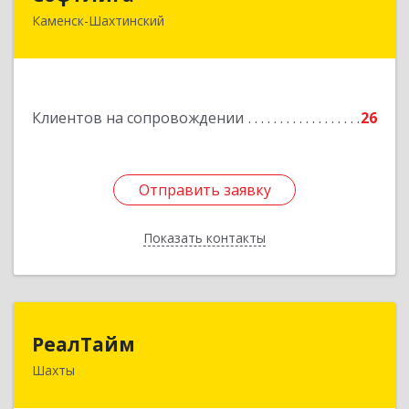
Каменск-Шахтинский
347800, Ростовская обл, Каменск-Шахтинский г,
Желябова ул, дом № 33А
Подробнее
Клиентов на сопровождении
26
Отправить заявку
Отправить заявку
Показать контакты
Назад
РеалТайм
РеалТайм
Шахты
346504, Ростовская обл, Шахты г,
Чернышевского ул, дом № 42