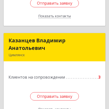
Отправить заявку
Отправить заявку
Показать контакты
Назад
Казанцев Владимир
Казанцев Владимир
Анатольевич
Анатольевич
Цимлянск
347 320, 347320, Ростовская обл, Цимлянский р-
н, Цимлянск г, Западный пер, дом № 3
Клиентов на сопровождении
3
Подробнее
Отправить заявку
Отправить заявку