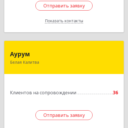
Отправить заявку
Отправить заявку
Показать контакты
Назад
Аурум
Аурум
Белая Калитва
347044, Ростовская обл, Белокалитвинский р-н,
Белая Калитва г, Леонова ул, дом № 37
Подробнее
Клиентов на сопровождении
36
Отправить заявку
Отправить заявку