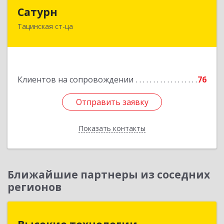
Сатурн
Сатурн
Тацинская ст-ца
347060, Ростовская область, Тацинский район,
ст-ца Тацинская, ул.М.Горького, дом № 54
Подробнее
Клиентов на сопровождении
76
Отправить заявку
Отправить заявку
Показать контакты
Назад
Ближайшие партнеры из соседних
регионов
Высокие технологии