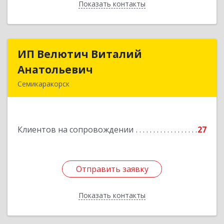
Показать контакты
Назад
ИП Велютич Виталий
ИП Велютич Виталий
Анатольевич
Анатольевич
Семикаракорск
346630, Ростовская обл, Семикаракорск г,
В.А.Закруткина пр-кт, дом № 35
Клиентов на сопровождении
27
Подробнее
Отправить заявку
Отправить заявку
Показать контакты
Назад