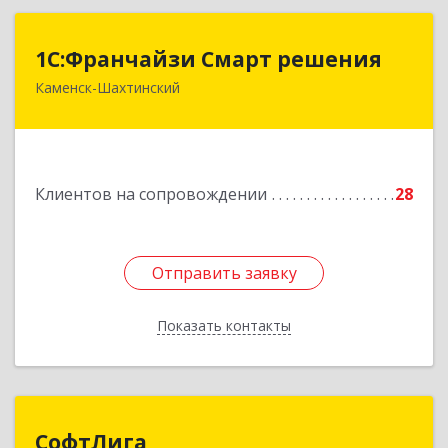
1С:Франчайзи Смарт решения
1С:Франчайзи Смарт решения
Каменск-Шахтинский
347800, Ростовская обл, Каменск-Шахтинский г,
Ворошилова ул, дом № 152
Подробнее
Клиентов на сопровождении
28
Отправить заявку
Отправить заявку
Показать контакты
Назад
СофтЛига
СофтЛига