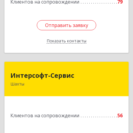
Клиентов на сопровождении
79
Отправить заявку
Отправить заявку
Показать контакты
Назад
Интерсофт-Сервис
Интерсофт-Сервис
Шахты
346480, Ростовская обл, Шахты г, Советская ул,
дом № 279/10
Подробнее
Клиентов на сопровождении
56