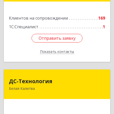
Золотаревка х, Октябрьская ул, дом № 35
Клиентов на сопровождении
169
Подробнее
1С:Специалист
1
Отправить заявку
Отправить заявку
Показать контакты
Назад
ДС-Технология
ДС-Технология
Белая Калитва
347045, Ростовская обл, Белокалитвинский р-н,
Белая Калитва г, Вокзальная ул, дом № 381
Подробнее