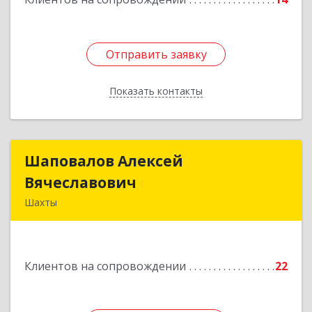
Отправить заявку
Отправить заявку
Показать контакты
Назад
Шаповалов Алексей
Шаповалов Алексей
Вячеславович
Вячеславович
Шахты
346510, Шахты г, Ленина ул, дом № 142
Подробнее
Клиентов на сопровождении
22