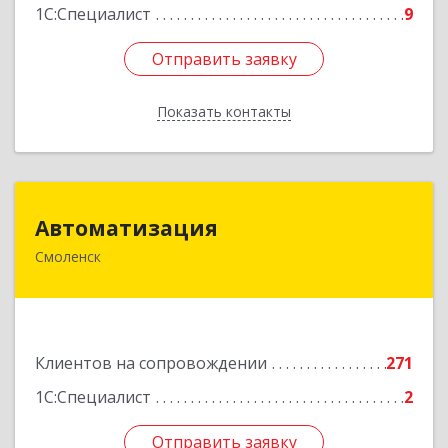
1С:Специалист
9
Отправить заявку
Отправить заявку
Показать контакты
Назад
Автоматизация
Автоматизация
Смоленск
214019, Смоленская обл, Смоленск г, Марии
Октябрьской ул, дом № 16, оф.107
Подробнее
Клиентов на сопровождении
271
1С:Специалист
2
Отправить заявку
Отправить заявку