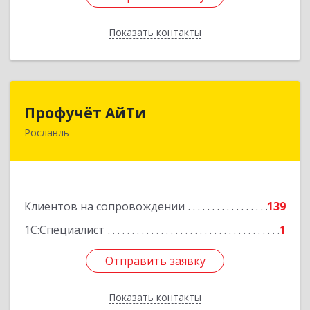
Показать контакты
Назад
Профучёт АйТи
Профучёт АйТи
Рославль
216500, Смоленская обл, Рославльский р-н,
Рославль г, Урицкого ул, дом № 13, кв.4
Подробнее
Клиентов на сопровождении
139
1С:Специалист
1
Отправить заявку
Отправить заявку
Показать контакты
Назад