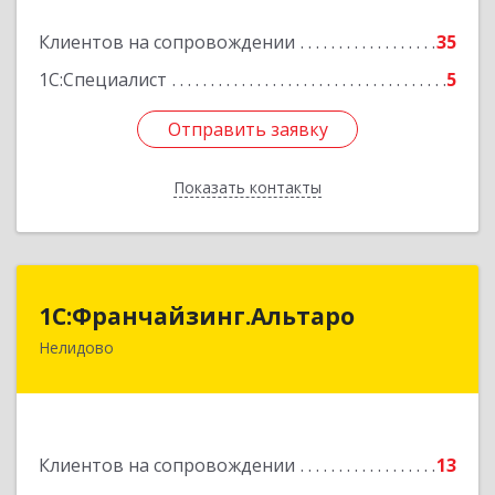
Подробнее
Клиентов на сопровождении
35
1С:Специалист
5
Отправить заявку
Отправить заявку
Показать контакты
Назад
1С:Франчайзинг.Альтаро
1С:Франчайзинг.Альтаро
Нелидово
172527, Тверская обл, Нелидово г, Матросова
ул, дом № 22, оф.1
Подробнее
Клиентов на сопровождении
13