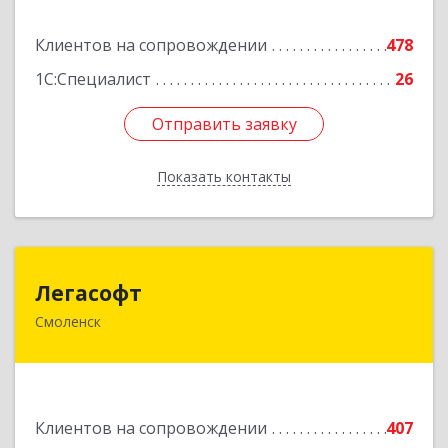
Подробнее
Клиентов на сопровождении
478
1С:Специалист
26
Отправить заявку
Отправить заявку
Показать контакты
Назад
Легасофт
Легасофт
Смоленск
214018, Смоленская обл, Смоленск г, Ново-
Рославльская ул, дом № 13
Подробнее
Клиентов на сопровождении
407