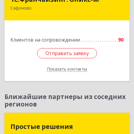
Сафоново
215500, Смоленская обл, Сафоновский р-н,
Сафоново г, Революционная ул, дом № 9а
Подробнее
Клиентов на сопровождении
90
Отправить заявку
Отправить заявку
Показать контакты
Назад
Ближайшие партнеры из соседних
регионов
Простые решения
Простые решения