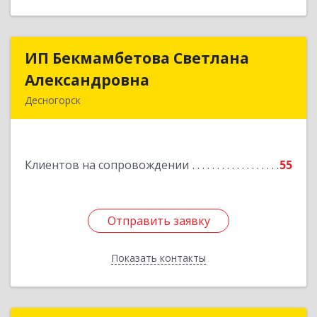
ИП Бекмамбетова Светлана
ИП Бекмамбетова Светлана
Александровна
Александровна
Десногорск
216400, Смоленская обл, Десногорск г, 4-й мкр,
дом № 7, кв.11
Клиентов на сопровождении
55
Подробнее
Отправить заявку
Отправить заявку
Показать контакты
Назад