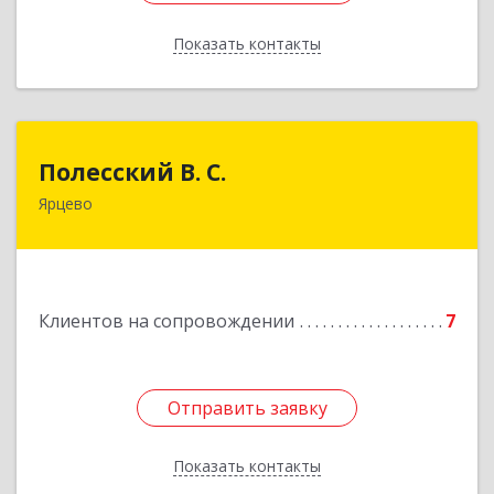
Показать контакты
Назад
Полесский В. С.
Полесский В. С.
Ярцево
215800,Смоленская обл. г. Ярцево,
ул.Краснофлотская д.30
Подробнее
Клиентов на сопровождении
7
Отправить заявку
Отправить заявку
Показать контакты
Назад