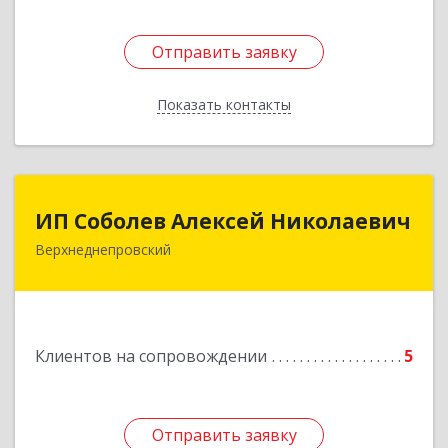
Отправить заявку
Отправить заявку
Показать контакты
Назад
ИП Соболев Алексей Николаевич
ИП Соболев Алексей Николаевич
Верхнеднепровский
Подробнее
Клиентов на сопровождении
5
Отправить заявку
Отправить заявку