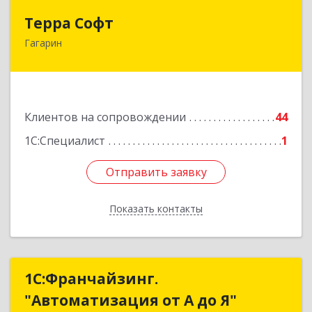
Терра Софт
Терра Софт
Гагарин
215010, Смоленская обл, Гагарин г, Ленина ул,
дом № 12
Подробнее
Клиентов на сопровождении
44
1С:Специалист
1
Отправить заявку
Отправить заявку
Показать контакты
Назад
1С:Франчайзинг.
1С:Франчайзинг.
"Автоматизация от А до Я"
"Автоматизация от А до Я"