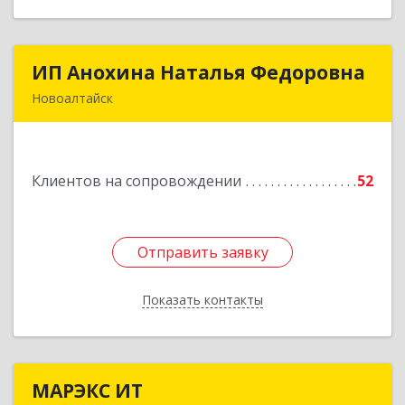
ИП Анохина Наталья Федоровна
ИП Анохина Наталья Федоровна
Новоалтайск
658041, Алтайский край, Новоалтайск г,
Белоярская ул, дом № 132
Клиентов на сопровождении
52
Подробнее
Отправить заявку
Отправить заявку
Показать контакты
Назад
МАРЭКС ИТ
МАРЭКС ИТ