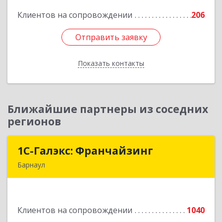
Клиентов на сопровождении
206
Подробнее
Отправить заявку
Отправить заявку
Показать контакты
Назад
Ближайшие партнеры из соседних
регионов
1С-Галэкс: Франчайзинг
1С-Галэкс: Франчайзинг
Барнаул
656015, Алтайский край, Барнаул г, Деповская
ул, дом № 7, каб.А-105
Клиентов на сопровождении
1040
Подробнее