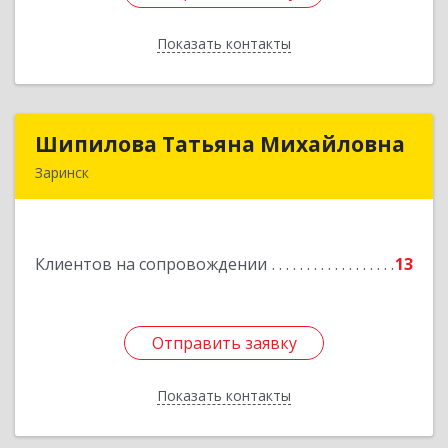
Показать контакты
Назад
Шипилова Татьяна Михайловна
Шипилова Татьяна Михайловна
Заринск
Подробнее
Клиентов на сопровождении
13
Отправить заявку
Отправить заявку
Показать контакты
Назад