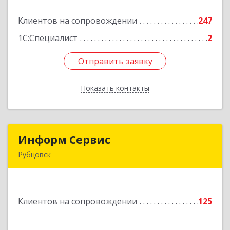
Клиентов на сопровождении
247
Подробнее
1С:Специалист
2
Отправить заявку
Отправить заявку
Показать контакты
Назад
Информ Сервис
Информ Сервис
Рубцовск
658204, Алтайский край, Рубцовск г, Алтайская
ул, дом № 7
Клиентов на сопровождении
125
Подробнее