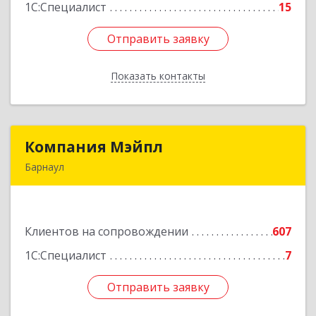
1С:Специалист
15
Отправить заявку
Отправить заявку
Показать контакты
Назад
Компания Мэйпл
Компания Мэйпл
Барнаул
656038, Алтайский край, Барнаул г,
Комсомольский пр-кт, дом № 112
Клиентов на сопровождении
607
Подробнее
1С:Специалист
7
Отправить заявку
Отправить заявку