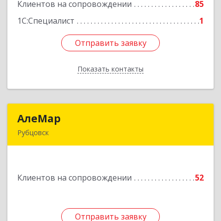
Клиентов на сопровождении
85
Подробнее
1С:Специалист
1
Отправить заявку
Отправить заявку
Показать контакты
Назад
АлеМар
АлеМар
Рубцовск
658210, Алтайский край, Рубцовск г,
Комсомольская ул, дом № 80
Клиентов на сопровождении
52
Подробнее
Отправить заявку
Отправить заявку