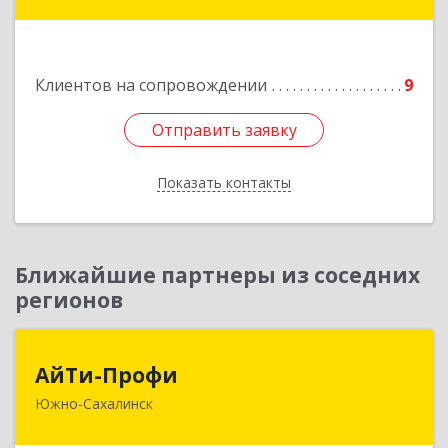
ул, дом № 14, кв.51
Подробнее
Клиентов на сопровождении
9
Отправить заявку
Отправить заявку
Показать контакты
Назад
Ближайшие партнеры из соседних
регионов
АйТи-Профи
АйТи-Профи
Южно-Сахалинск
693023, Сахалинская обл, город Южно-
Сахалинск г.о., Южно-Сахалинск г, Емельянова