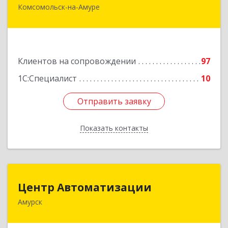
Комсомольск-на-Амуре
681000, Хабаровский край, Комсомольск-на-
Амуре г, Сидоренко ул, дом № 1А
Подробнее
Клиентов на сопровождении
97
1С:Специалист
10
Отправить заявку
Отправить заявку
Показать контакты
Назад
Центр Автоматизации
Центр Автоматизации
Амурск
682640, Хабаровский край, Амурск г, Мира пр-
кт, дом № 55, оф.2