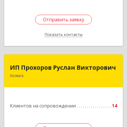
Подробнее
Отправить заявку
Отправить заявку
Показать контакты
Назад
ИП Прохоров Руслан Викторович
ИП Прохоров Руслан Викторович
Холмск
694620, Сахалинская обл, Холмский р-н, Холмск
г, Александра Матросова ул, дом № 6Б, кв.32
Подробнее
Клиентов на сопровождении
14