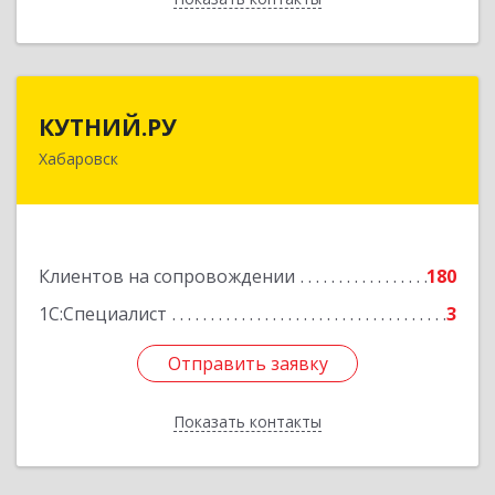
КУТНИЙ.РУ
КУТНИЙ.РУ
Хабаровск
680007, Хабаровский край, Хабаровск г,
Шевчука ул, дом № 42, оф.505
Подробнее
Клиентов на сопровождении
180
1С:Специалист
3
Отправить заявку
Отправить заявку
Показать контакты
Назад