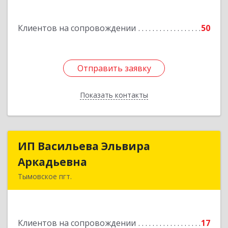
Подробнее
Клиентов на сопровождении
50
Отправить заявку
Отправить заявку
Показать контакты
Назад
ИП Васильева Эльвира
ИП Васильева Эльвира
Аркадьевна
Аркадьевна
Тымовское пгт.
694400, Сахалинская обл, Тымовский р-н,
Тымовское пгт, Красноармейская ул, дом № 34,
кв.9
Клиентов на сопровождении
17