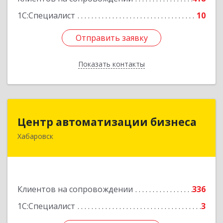
1С:Специалист
10
Отправить заявку
Отправить заявку
Показать контакты
Назад
Центр автоматизации бизнеса
Центр автоматизации бизнеса
Хабаровск
680030, Хабаровский край, Хабаровск г, Ленина
ул, дом № 4, оф.802
Подробнее
Клиентов на сопровождении
336
1С:Специалист
3