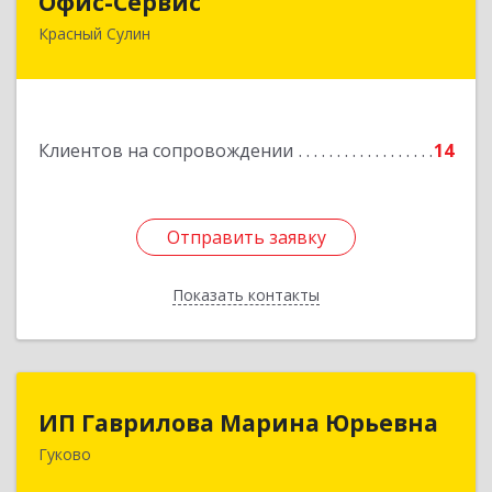
Офис-Сервис
Красный Сулин
346350, Ростовская обл, р-н Красносулинский,
Красный Сулин г, Заводская ул, дом № 1
Подробнее
Клиентов на сопровождении
14
Отправить заявку
Отправить заявку
Показать контакты
Назад
ИП Гаврилова Марина Юрьевна
ИП Гаврилова Марина Юрьевна
Гуково
Подробнее