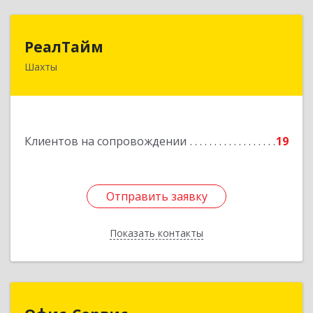
РеалТайм
РеалТайм
Шахты
346504, Ростовская обл, Шахты г,
Чернышевского ул, дом № 42
Подробнее
Клиентов на сопровождении
19
Отправить заявку
Отправить заявку
Показать контакты
Назад
Офис-Сервис