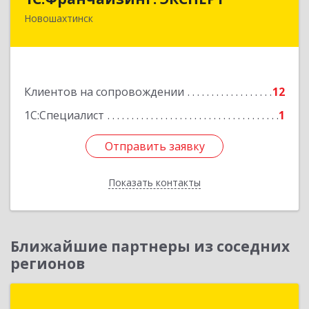
Новошахтинск
346901, Ростовская обл, Новошахтинск г,
Куйбышева ул, дом № 6, кв.2
Подробнее
Клиентов на сопровождении
12
1С:Специалист
1
Отправить заявку
Отправить заявку
Показать контакты
Назад
Ближайшие партнеры из соседних
регионов
Технологии учета