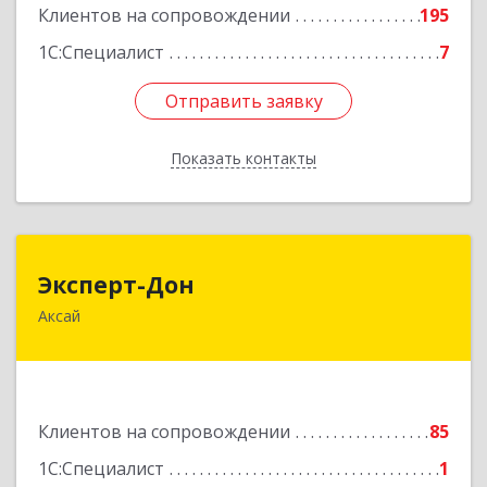
Клиентов на сопровождении
195
1С:Специалист
7
Отправить заявку
Отправить заявку
Показать контакты
Назад
Эксперт-Дон
Эксперт-Дон
Аксай
346720, Ростовская обл, Аксай г, Буденного ул,
дом № 136, оф.16-17
Подробнее
Клиентов на сопровождении
85
1С:Специалист
1