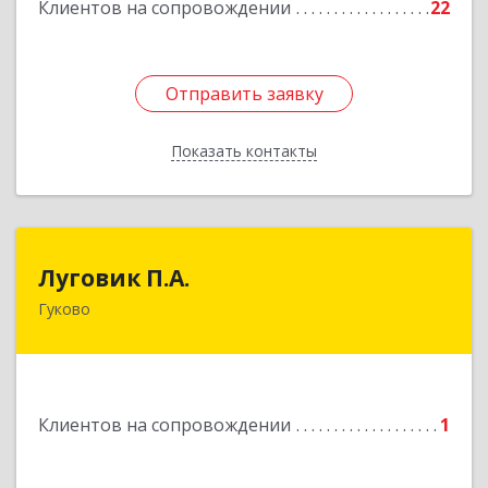
Клиентов на сопровождении
22
Отправить заявку
Отправить заявку
Показать контакты
Назад
Луговик П.А.
Луговик П.А.
Гуково
Подробнее
Клиентов на сопровождении
1