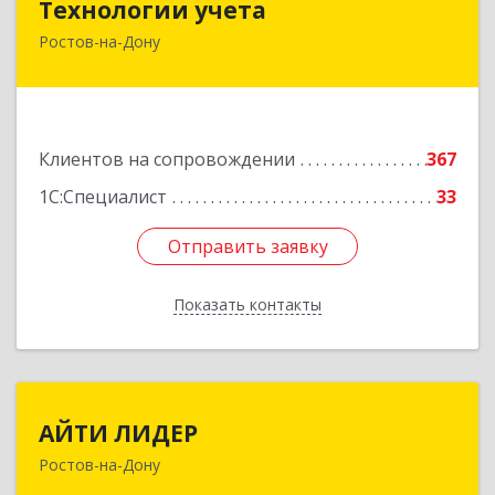
Технологии учета
Ростов-на-Дону
344064, Ростовская обл, Ростов-на-Дону г,
Вавилова ул, дом № 68, оф.309
Подробнее
Клиентов на сопровождении
367
1С:Специалист
33
Отправить заявку
Отправить заявку
Показать контакты
Назад
АЙТИ ЛИДЕР
АЙТИ ЛИДЕР
Ростов-на-Дону
344065, Ростовская обл, Ростов-на-Дону г,