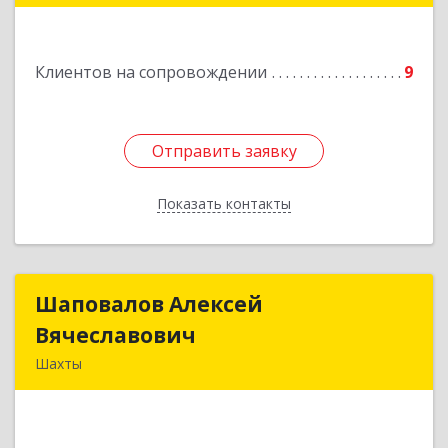
Клиентов на сопровождении
9
Отправить заявку
Отправить заявку
Показать контакты
Назад
Шаповалов Алексей
Шаповалов Алексей
Вячеславович
Вячеславович
Шахты
346510, Шахты г, Ленина ул, дом № 142
Подробнее