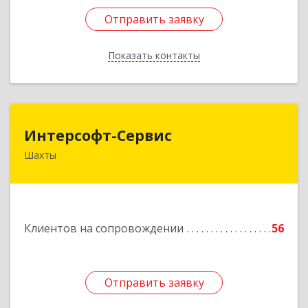
Отправить заявку
Отправить заявку
Показать контакты
Назад
Интерсофт-Сервис
Интерсофт-Сервис
Шахты
346480, Ростовская обл, Шахты г, Советская ул,
дом № 279/10
Подробнее
Клиентов на сопровождении
56
Отправить заявку
Отправить заявку