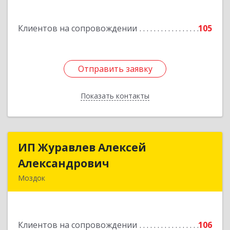
Подробнее
Клиентов на сопровождении
105
Отправить заявку
Отправить заявку
Показать контакты
Назад
ИП Журавлев Алексей
ИП Журавлев Алексей
Александрович
Александрович
Моздок
363750, Северная Осетия - Алания Респ, Моздок
г, Кирова ул, дом № 41
Клиентов на сопровождении
106
Подробнее