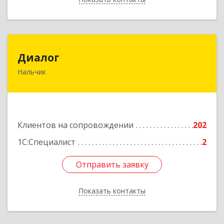
Диалог
Диалог
Нальчик
360016, Кабардино-Балкарская Респ, Нальчик г,
Калюжного ул, дом № 3, этаж 2
Подробнее
Клиентов на сопровождении
202
1С:Специалист
2
Отправить заявку
Отправить заявку
Показать контакты
Назад