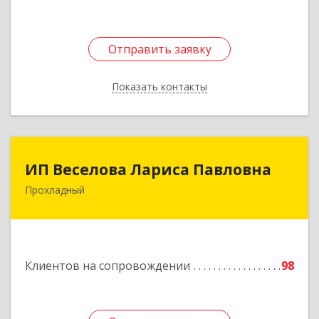
Отправить заявку
Отправить заявку
Показать контакты
Назад
ИП Веселова Лариса Павловна
ИП Веселова Лариса Павловна
Прохладный
361045, Кабардино-Балкарская Респ,
Прохладный г, Добровольская ул, дом № 31
Подробнее
Клиентов на сопровождении
98