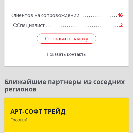
Подробнее
Клиентов на сопровождении
46
1С:Специалист
2
Отправить заявку
Отправить заявку
Показать контакты
Назад
Ближайшие партнеры из соседних
регионов
АРТ-СОФТ ТРЕЙД
АРТ-СОФТ ТРЕЙД
Грозный
364013, Чеченская Респ, Грозный г, Полярников
ул, дом № 36А