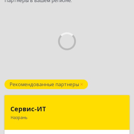
Партнеры в вашем регионе:
Рекомендованные партнеры
Сервис-ИТ
Сервис-ИТ
Назрань
386102, Ингушетия Респ, Назрань г,
Центральный округ тер, Московская ул, дом №
7, этаж 2, офис 1