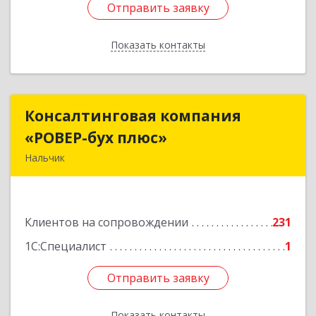
Отправить заявку
Отправить заявку
Показать контакты
Назад
Консалтинговая компания
Консалтинговая компания
«РОВЕР-бух плюс»
«РОВЕР-бух плюс»
Нальчик
360004, Кабардино-Балкарская Респ, Нальчик г,
Кирова ул, дом № 233
Клиентов на сопровождении
231
Подробнее
1С:Специалист
1
Отправить заявку
Отправить заявку
Показать контакты
Назад