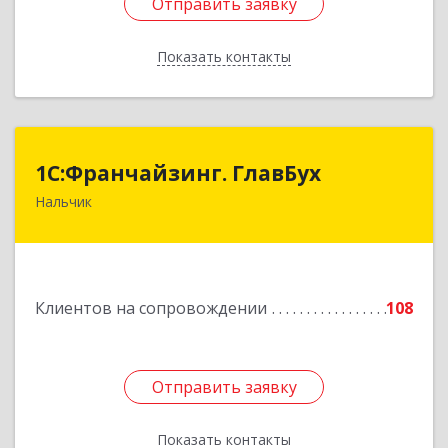
Отправить заявку
Отправить заявку
Показать контакты
Назад
1С:Франчайзинг. ГлавБух
1С:Франчайзинг. ГлавБух
Нальчик
360000, Кабардино-Балкарская Респ, Нальчик г,
Пачева ул, дом № 13, ТОД Европа, этаж 3, оф.2
Подробнее
Клиентов на сопровождении
108
Отправить заявку
Отправить заявку
Показать контакты
Назад