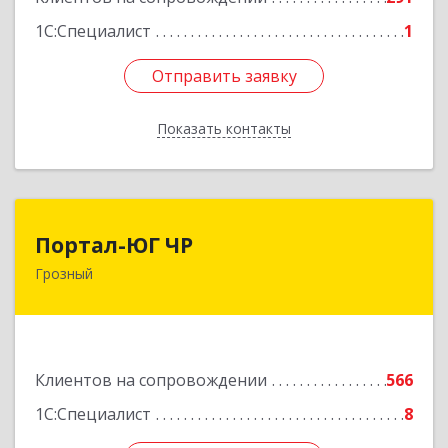
1С:Специалист
1
Отправить заявку
Отправить заявку
Показать контакты
Назад
Портал-ЮГ ЧР
Портал-ЮГ ЧР
Грозный
364906, Чеченская Респ, Грозный г, Путина пр-
кт, дом № 30
Подробнее
Клиентов на сопровождении
566
1С:Специалист
8