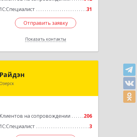
1С:Специалист
31
Отправить заявку
Отправить заявку
Показать контакты
Назад
Райдэн
Райдэн
Озерск
456783, Челябинская обл, Озерск г,
Ленина пр-кт, дом № 90
Подробнее
Клиентов на сопровождении
206
1С:Специалист
3