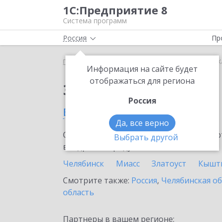
1С:Предприятие 8
Система программ
Россия
Пр
Главная
Сервисы ИТС
1С:ЕГИСЗ
1С:ЕГИСЗ в К
Информация на сайте будет
отображаться для региона
Заказать 1С:ЕГИСЗ
Россия
в Каслях
Да, все верно
Ознакомьтесь с информационными карт
Выбрать другой
внедрение продукта.
Челябинск
Миасс
Златоуст
Кышт
Смотрите также:
Россия
,
Челябинская о
область
Партнеры в вашем регионе: