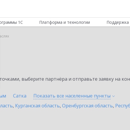
ограммы 1С
Платформа и технологии
Поддержка 
аслях
очками, выберите партнёра и отправьте заявку на ко
ым
Сатка
Показать все населенные
пункты
бласть
,
Курганская область
,
Оренбургская область
,
Респу