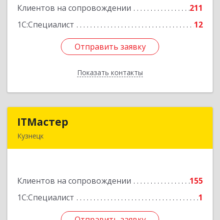
Клиентов на сопровождении
211
Подробнее
1С:Специалист
12
Отправить заявку
Отправить заявку
Показать контакты
Назад
ITМастер
ITМастер
Кузнецк
442537, Пензенская обл, Кузнецк г, Белинского
ул, дом № 82, ДЦ"Сфера", оф.15
Клиентов на сопровождении
155
Подробнее
1С:Специалист
1
Отправить заявку
Отправить заявку