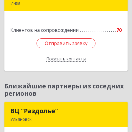
Инза
433030, Ульяновская обл, Инзенский р-н, Инза
г, Красных Бойцов ул, дом № 18, кв.4
Клиентов на сопровождении
70
Подробнее
Отправить заявку
Отправить заявку
Показать контакты
Назад
Ближайшие партнеры из соседних
регионов
ВЦ "Раздолье"
ВЦ "Раздолье"
Ульяновск
432001, Ульяновская обл, Ульяновск г, Марата