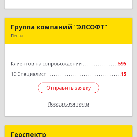
Группа компаний "ЭЛСОФТ"
Группа компаний "ЭЛСОФТ"
Пенза
440020, Пензенская обл, Пенза г, Суворова ул,
дом № 145, корпус а, оф.41
Клиентов на сопровождении
595
Подробнее
1С:Специалист
15
Отправить заявку
Отправить заявку
Показать контакты
Назад
Геоспектр
Геоспектр