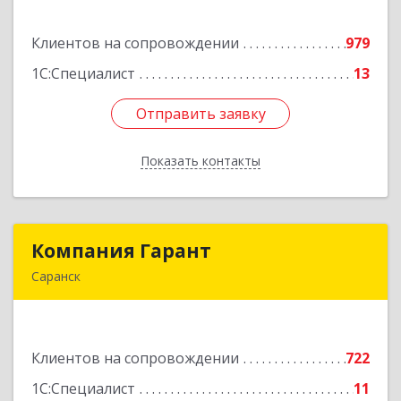
ул, дом № 13, оф.1
Клиентов на сопровождении
979
Подробнее
1С:Специалист
13
Отправить заявку
Отправить заявку
Показать контакты
Назад
Компания Гарант
Компания Гарант
Саранск
430005, Мордовия Респ, Саранск г,
Большевистская ул, дом № 60, этаж 4 оф.7
Клиентов на сопровождении
722
Подробнее
1С:Специалист
11