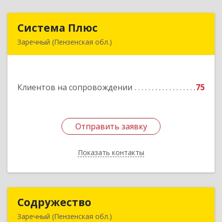
Система Плюс
Система Плюс
Заречный (Пензенская обл.)
442960, Пензенская обл, Заречный г,
Комсомольская ул, дом № 1-205
Клиентов на сопровождении
75
Подробнее
Отправить заявку
Отправить заявку
Показать контакты
Назад
Содружество
Содружество
Заречный (Пензенская обл.)