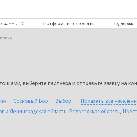
ограммы 1С
Платформа и технологии
Поддержка 
Гатчине
очками, выберите партнёра и отправьте заявку на ко
ин
Сосновый Бор
Выборг
Показать все населен
г и Ленинградская область
,
Вологодская область
,
Новго