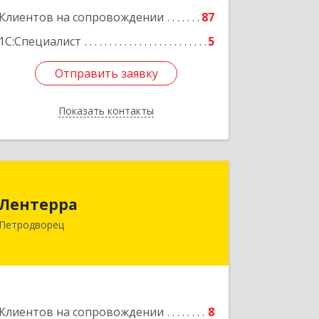
Клиентов на сопровождении
87
1С:Специалист
5
Отправить заявку
Отправить заявку
Показать контакты
Назад
Лентерра
Лентерра
198517, Санкт-Петербург, Петергоф г,
Петродворец
Ропшинское шоссе, дом № 3, корпус 2,
кв.99
Подробнее
Клиентов на сопровождении
8