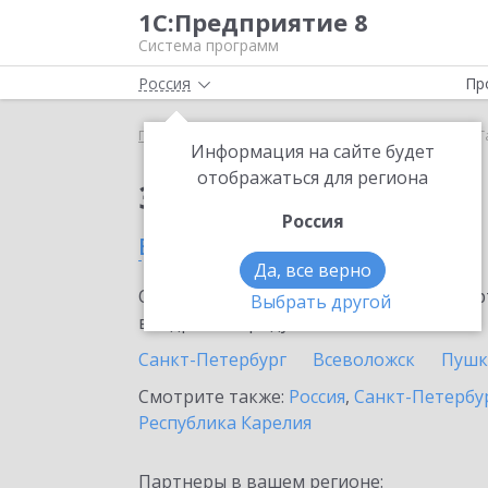
1С:Предприятие 8
Система программ
Россия
Пр
Главная
Сервисы ИТС
1С:ЕГИСЗ
1С:ЕГИСЗ в 
Информация на сайте будет
отображаться для региона
Заказать 1С:ЕГИСЗ
Россия
в Гатчине
Да, все верно
Ознакомьтесь с информационными карт
Выбрать другой
внедрение продукта.
Санкт-Петербург
Всеволожск
Пушк
Смотрите также:
Россия
,
Санкт-Петербур
Республика Карелия
Партнеры в вашем регионе: