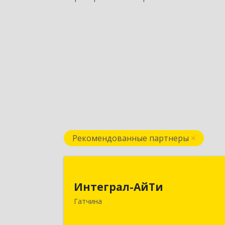
Рекомендованные партнеры
Интеграл-АйТ
Интеграл-АйТи
188300, Ленинградская обл
Гатчина
Гатчинский р-н, Гатчина г, 25 Октябр
пр-кт, дом № 42, литера А, оф.41