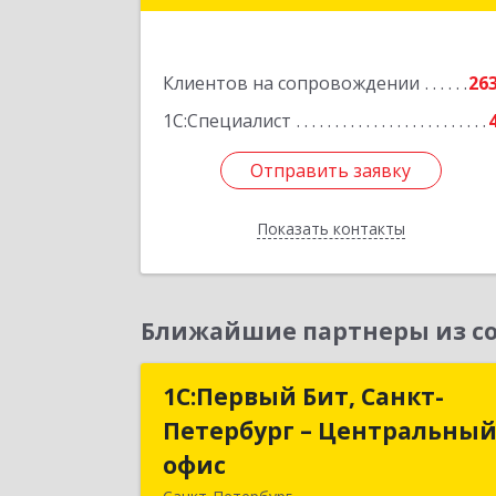
Подробне
Клиентов на сопровождении
26
1С:Специалист
Отправить заявку
Отправить заявку
Показать контакты
Назад
Ближайшие партнеры из со
1С:Первый Бит, Санкт-
1С:Первый Бит, Санкт
Петербург – Центральны
Петербург – Центральны
офис
офи