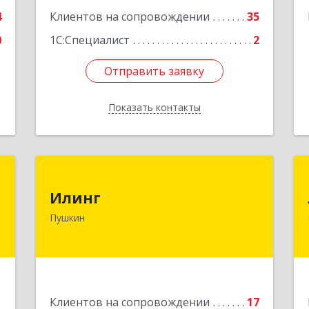
Подробнее
4
Клиентов на сопровождении
35
0
1С:Специалист
2
Отправить заявку
Отправить заявку
Показать контакты
Назад
"
Илинг
Илинг
,
196601, Санкт-Петербург г, Пушкин г,
Пушкин
я
Удаловская ул, дом № 19, корпус 2,
1
лит. А, пом.43,47
е
Подробнее
1
Клиентов на сопровождении
17