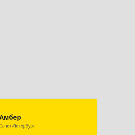
Амбер
Амбер
191119, Санкт-Петербург г, Правды
Санкт-Петербург
ул, дом № 16