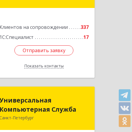
Подробнее
Клиентов на сопровождении
337
1С:Специалист
17
Отправить заявку
Отправить заявку
Показать контакты
Назад
Универсальная
Универсальная
Компьютерная Служба
Компьютерная Служба
Санкт-Петербург
192007, Санкт-Петербург г,
Тамбовская ул, дом № 12, корпус В,