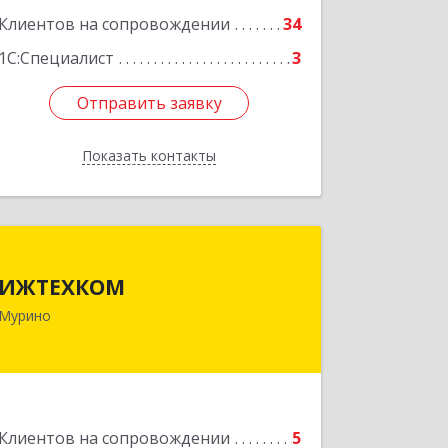
Клиентов на сопровождении
34
1С:Специалист
3
Отправить заявку
Отправить заявку
Показать контакты
Назад
ИЖТЕХКОМ
ИЖТЕХКОМ
188677, Ленинградская обл,
Мурино
Всеволожский р-н, Мурино г,
Воронцовский б-р, дом № 17, кв.339
Подробнее
Клиентов на сопровождении
5