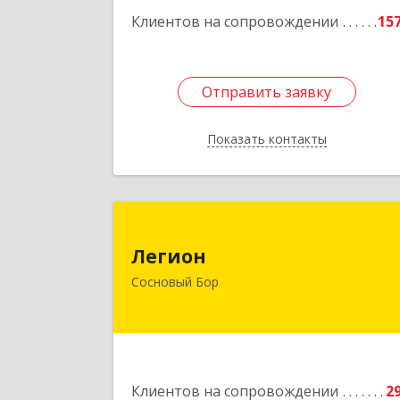
Клиентов на сопровождении
15
Отправить заявку
Отправить заявку
Показать контакты
Назад
Легио
Легион
188544, Ленинградская обл, Сосновы
Сосновый Бор
Бор г, Парковая ул, дом № 
Подробне
Клиентов на сопровождении
2