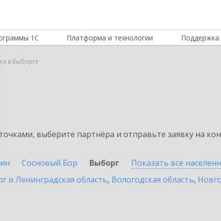
ограммы 1С
Платформа и технологии
Поддержка 
ка в Выборге
а
очками, выберите партнёра и отправьте заявку на ко
ин
Сосновый Бор
Выборг
Показать все населен
г и Ленинградская область
,
Вологодская область
,
Новго