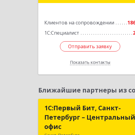
Подробне
Клиентов на сопровождении
18
1С:Специалист
Отправить заявку
Отправить заявку
Показать контакты
Назад
Ближайшие партнеры из со
1С:Первый Бит, Санкт-
1С:Первый Бит, Санкт
Петербург – Центральны
Петербург – Центральны
офис
офи