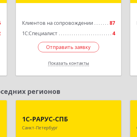
"ВЫБОРГ", пом. 19
е
Подробнее
6
Клиентов на сопровождении
87
2
1С:Специалист
4
Отправить заявку
Отправить заявку
Показать контакты
Назад
седних регионов
-
1С-РАРУС-СПБ
й
й
1С-РАРУС-СПБ
197022, Санкт-Петербург г, вн.тер.г.
с
Санкт-Петербург
муниципальный округ Аптекарский