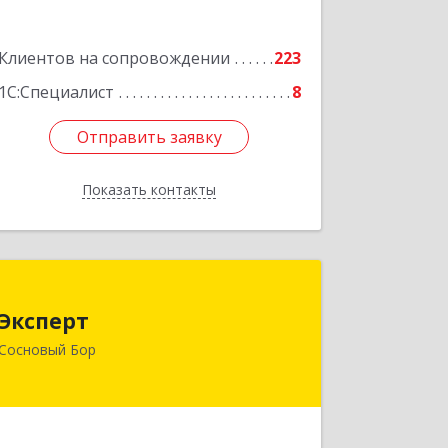
Клиентов на сопровождении
223
1С:Специалист
8
Отправить заявку
Отправить заявку
Показать контакты
Назад
Эксперт
Эксперт
188544, Ленинградская обл, Сосновый
Сосновый Бор
Бор г, 50 лет Октября ул, дом № 1
Подробнее