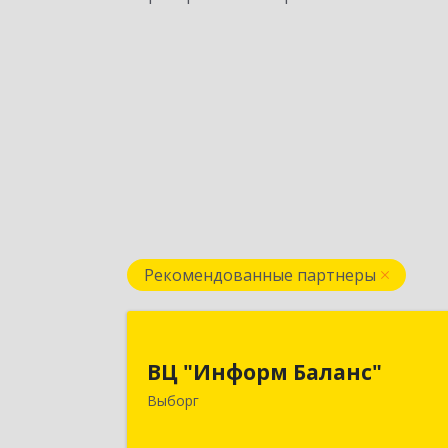
Рекомендованные партнеры
ВЦ "Информ Баланс
ВЦ "Информ Баланс"
188800, Ленинградская обл
Выборг
Выборгский р-н, Выборг г, Каменны
пер, дом № 2