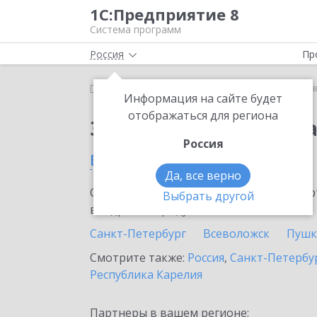
1С:Предприятие 8
Система программ
Россия
Пр
Главная
Сервисы ИТС
1С:Доставка
1С:Достав
Информация на сайте будет
отображаться для региона
Заказать 1С:Доставк
Россия
в Выборге
Да, все верно
Ознакомьтесь с информационными карт
Выбрать другой
внедрение продукта.
Санкт-Петербург
Всеволожск
Пушк
Смотрите также:
Россия
,
Санкт-Петербур
Республика Карелия
Партнеры в вашем регионе: