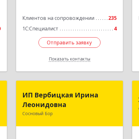
5
Подробнее
е
1
Клиентов на сопровождении
235
0
1С:Специалист
4
Отправить заявку
Отправить заявку
Показать контакты
Назад
и
ИП Вербицкая Ирина
ИП Вербицкая Ирина
Леонидовна
Леонидовна
,
,
Сосновый Бор
189540, Сосновый Бор г, Героев пр-кт,
1
дом № 55
е
Подробнее