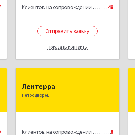
7
Клиентов на сопровождении
48
Отправить заявку
Отправить заявку
Показать контакты
Назад
н
Лентерра
Лентерра
й
198517, Санкт-Петербург, Петергоф г,
Петродворец
9
Ропшинское шоссе, дом № 3, корпус 2,
кв.99
е
Подробнее
9
Клиентов на сопровождении
8