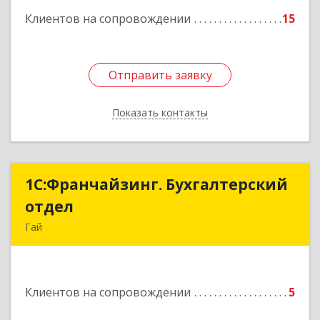
Клиентов на сопровождении
15
Отправить заявку
Отправить заявку
Показать контакты
Назад
1С:Франчайзинг. Бухгалтерский
1С:Франчайзинг. Бухгалтерский
отдел
отдел
Гай
462635, Оренбургская обл, Гай г, Победы пр-кт,
дом № 1, кв.12
Клиентов на сопровождении
5
Подробнее