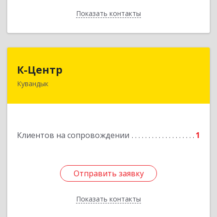
Показать контакты
Назад
К-Центр
К-Центр
Кувандык
462243, Оренбургская обл, Кувандыкский р-н,
Кувандык г, Ленина ул, дом № 20
Подробнее
Клиентов на сопровождении
1
Отправить заявку
Отправить заявку
Показать контакты
Назад