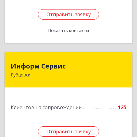
Отправить заявку
Отправить заявку
Показать контакты
Назад
Информ Сервис
Информ Сервис
Рубцовск
658204, Алтайский край, Рубцовск г, Алтайская
ул, дом № 7
Подробнее
Клиентов на сопровождении
125
Отправить заявку
Отправить заявку