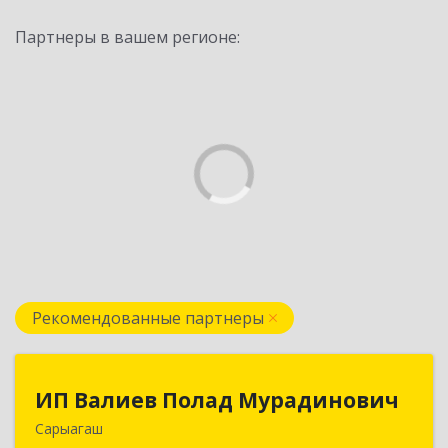
Партнеры в вашем регионе:
Рекомендованные партнеры
ИП Валиев Полад Мурадинович
ИП Валиев Полад Мурадинович
Сарыагаш
160900, Республика Казахстан, Туркестанская