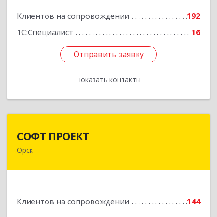
Подробнее
Клиентов на сопровождении
192
1С:Специалист
16
Отправить заявку
Отправить заявку
Показать контакты
Назад
СОФТ ПРОЕКТ
СОФТ ПРОЕКТ
Орск
462430, Оренбургская обл, Орск г,
Добровольского ул, дом № 23, кв.11
Подробнее
Клиентов на сопровождении
144