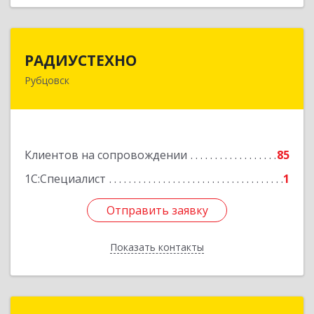
РАДИУСТЕХНО
РАДИУСТЕХНО
Рубцовск
658225, Алтайский край, Рубцовск г, Ленина пр-
кт, дом № 206, оф.427
Подробнее
Клиентов на сопровождении
85
1С:Специалист
1
Отправить заявку
Отправить заявку
Показать контакты
Назад