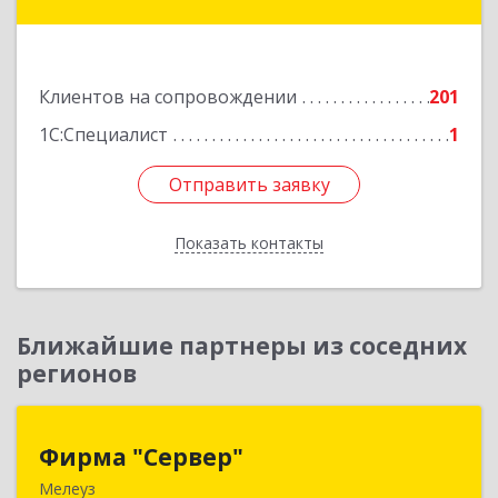
область, Сарыагашский район, г. Сарыагаш, ул.
Исмайлова, дом № 37 В
Подробнее
Клиентов на сопровождении
201
1С:Специалист
1
Отправить заявку
Отправить заявку
Показать контакты
Назад
Ближайшие партнеры из соседних
регионов
Фирма "Сервер"
Фирма "Сервер"
Мелеуз
453852, Башкортостан Респ, Мелеузовский р-н,