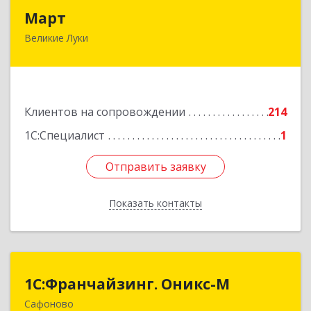
Март
Март
Великие Луки
182113, Псковская обл, Великие Луки г,
Ботвина ул, дом № 17 А, пом.1003
Подробнее
Клиентов на сопровождении
214
1С:Специалист
1
Отправить заявку
Отправить заявку
Показать контакты
Назад
1С:Франчайзинг. Оникс-М
1С:Франчайзинг. Оникс-М
Сафоново
215500, Смоленская обл, Сафоновский р-н,