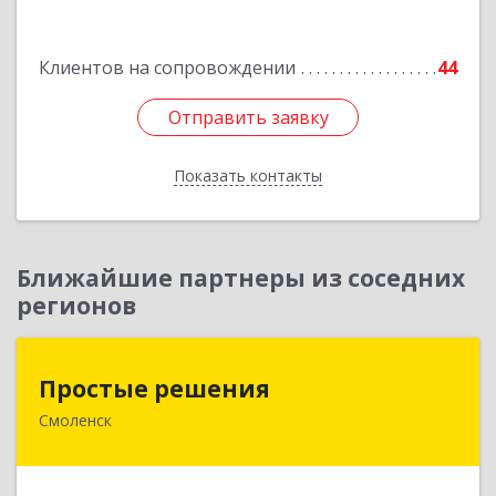
Подробнее
Клиентов на сопровождении
44
Отправить заявку
Отправить заявку
Показать контакты
Назад
Ближайшие партнеры из соседних
регионов
Простые решения
Простые решения
Смоленск
214015, Смоленская обл, Смоленск г, Большая
Краснофлотская ул, дом № 17