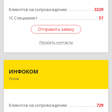
Подробнее
Клиентов на сопровождении
3229
1С:Специалист
57
Отправить заявку
Отправить заявку
Показать контакты
Назад
ИНФОКОМ
ИНФОКОМ
Псков
180000, Псковская обл, Псков г, Советская ул,
дом № 42г
Подробнее
Клиентов на сопровождении
729