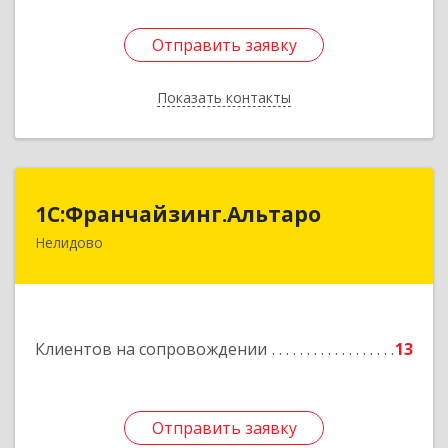
Отправить заявку
Отправить заявку
Показать контакты
Назад
1С:Франчайзинг.Альтаро
1С:Франчайзинг.Альтаро
Нелидово
172527, Тверская обл, Нелидово г, Матросова
ул, дом № 22, оф.1
Подробнее
Клиентов на сопровождении
13
Отправить заявку
Отправить заявку