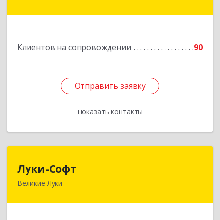
Сафоново г, Революционная ул, дом № 9а
Подробнее
Клиентов на сопровождении
90
Отправить заявку
Отправить заявку
Показать контакты
Назад
Луки-Софт
Луки-Софт
Великие Луки
182113, Псковская обл, Великие Луки г,
Октябрьский пр-кт, дом № 56А, оф.2