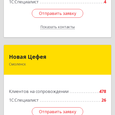
1С:Специалист
4
Отправить заявку
Отправить заявку
Показать контакты
Назад
Новая Цефея
Новая Цефея
Смоленск
214018, Смоленская обл, Смоленск г, Раевского
ул, дом № 10
Подробнее
Клиентов на сопровождении
478
1С:Специалист
26
Отправить заявку
Отправить заявку