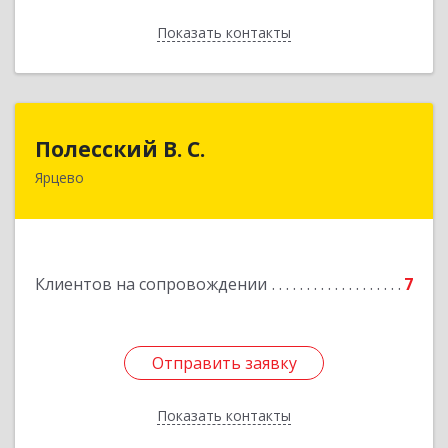
Показать контакты
Назад
Полесский В. С.
Полесский В. С.
Ярцево
215800,Смоленская обл. г. Ярцево,
ул.Краснофлотская д.30
Подробнее
Клиентов на сопровождении
7
Отправить заявку
Отправить заявку
Показать контакты
Назад