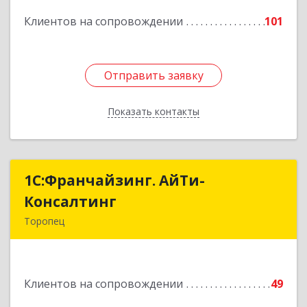
Подробнее
Клиентов на сопровождении
101
Отправить заявку
Отправить заявку
Показать контакты
Назад
1С:Франчайзинг. АйТи-
1С:Франчайзинг. АйТи-
Консалтинг
Консалтинг
Торопец
172840, Тверская обл, Торопец г, Гоголя ул,
дом № 13
Клиентов на сопровождении
49
Подробнее