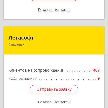
Показать контакты
Назад
Легасофт
Легасофт
Смоленск
214018, Смоленская обл, Смоленск г, Ново-
Рославльская ул, дом № 13
Подробнее
Клиентов на сопровождении
407
1С:Специалист
9
Отправить заявку
Отправить заявку
Показать контакты
Назад