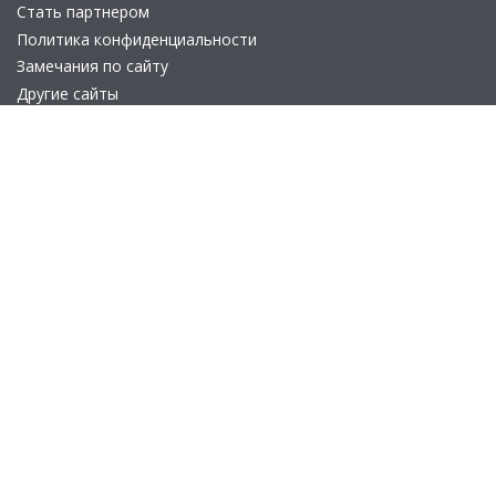
Стать партнером
Политика конфиденциальности
Замечания по сайту
Другие сайты
Телефон:
+7 (495) 737-92-57
Email:
site_v8@1c.ru
Отдел продаж:
г. Москва
,
улица Селезнёвская, дом 21
© 2026 АО «Группа 1С» (правопреемник «1С»). Все права на сайт
защищены
© 2011- 2026 ООО «1С-Софт» (
о компании
).
Исключительное право на технологическую платформу
«1С:Предприятие 8» и типовые конфигурации программных
продуктов системы «1С:Предприятие 8», представленные на
этом сайте, принадлежит ООО «1С-Софт» - 100% дочерней