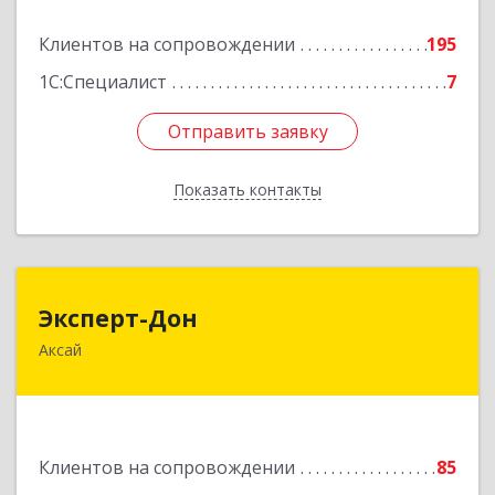
Подробнее
Клиентов на сопровождении
195
1С:Специалист
7
Отправить заявку
Отправить заявку
Показать контакты
Назад
Эксперт-Дон
Эксперт-Дон
Аксай
346720, Ростовская обл, Аксай г, Буденного ул,
дом № 136, оф.16-17
Подробнее
Клиентов на сопровождении
85