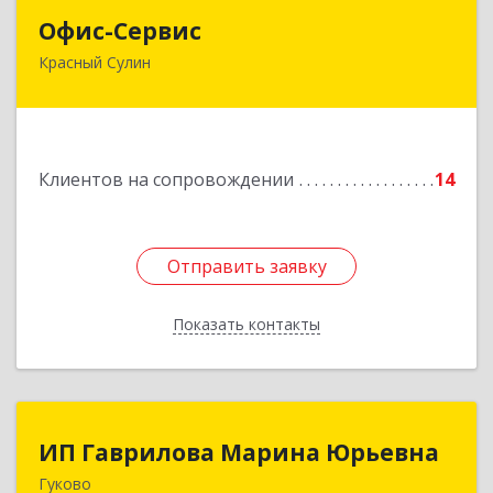
Офис-Сервис
Офис-Сервис
Красный Сулин
346350, Ростовская обл, р-н Красносулинский,
Красный Сулин г, Заводская ул, дом № 1
Подробнее
Клиентов на сопровождении
14
Отправить заявку
Отправить заявку
Показать контакты
Назад
ИП Гаврилова Марина Юрьевна
ИП Гаврилова Марина Юрьевна
Гуково