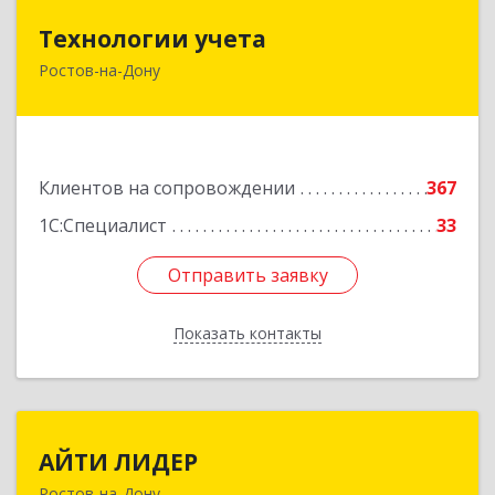
Технологии учета
Технологии учета
Ростов-на-Дону
344064, Ростовская обл, Ростов-на-Дону г,
Вавилова ул, дом № 68, оф.309
Подробнее
Клиентов на сопровождении
367
1С:Специалист
33
Отправить заявку
Отправить заявку
Показать контакты
Назад
АЙТИ ЛИДЕР
АЙТИ ЛИДЕР
Ростов-на-Дону