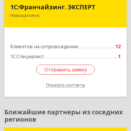
1С:Франчайзинг. ЭКСПЕРТ
1С:Франчайзинг. ЭКСПЕРТ
Новошахтинск
346901, Ростовская обл, Новошахтинск г,
Куйбышева ул, дом № 6, кв.2
Подробнее
Клиентов на сопровождении
12
1С:Специалист
1
Отправить заявку
Отправить заявку
Показать контакты
Назад
Ближайшие партнеры из соседних
регионов