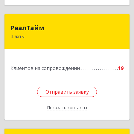
РеалТайм
РеалТайм
Шахты
346504, Ростовская обл, Шахты г,
Чернышевского ул, дом № 42
Подробнее
Клиентов на сопровождении
19
Отправить заявку
Отправить заявку
Показать контакты
Назад