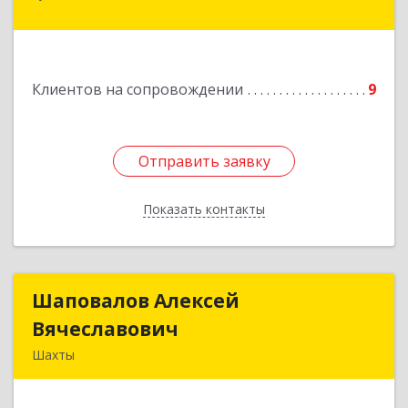
Подробнее
Клиентов на сопровождении
9
Отправить заявку
Отправить заявку
Показать контакты
Назад
Шаповалов Алексей
Шаповалов Алексей
Вячеславович
Вячеславович
Шахты
346510, Шахты г, Ленина ул, дом № 142