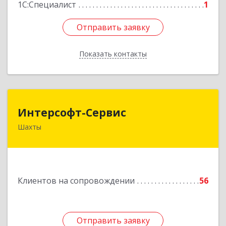
1С:Специалист
1
Отправить заявку
Отправить заявку
Показать контакты
Назад
Интерсофт-Сервис
Интерсофт-Сервис
Шахты
346480, Ростовская обл, Шахты г, Советская ул,
дом № 279/10
Подробнее
Клиентов на сопровождении
56
Отправить заявку
Отправить заявку