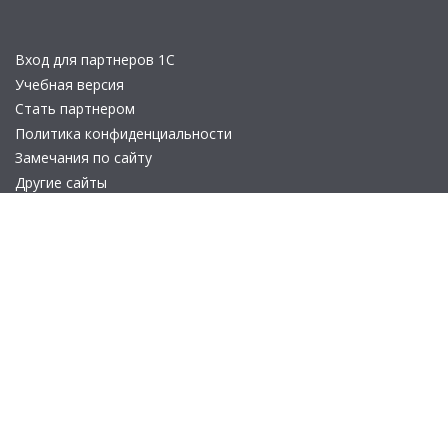
Вход для партнеров 1С
Учебная версия
Стать партнером
Политика конфиденциальности
Замечания по сайту
Другие сайты
Телефон:
+7 (495) 737-92-57
Email:
site_v8@1c.ru
Отдел продаж:
г. Москва
,
улица Селезнёвская, дом 21
© 2026 АО «Группа 1С» (правопреемник «1С»). Все права на сайт
защищены