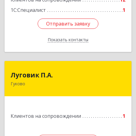
1С:Специалист
1
Отправить заявку
Отправить заявку
Показать контакты
Назад
Луговик П.А.
Луговик П.А.
Гуково
Подробнее
Клиентов на сопровождении
1