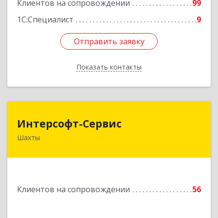
Клиентов на сопровождении
99
1С:Специалист
9
Отправить заявку
Отправить заявку
Показать контакты
Назад
Интерсофт-Сервис
Интерсофт-Сервис
Шахты
346480, Ростовская обл, Шахты г, Советская ул,
дом № 279/10
Подробнее
Клиентов на сопровождении
56