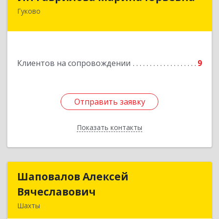
Гуково
Подробнее
Клиентов на сопровождении
9
Отправить заявку
Отправить заявку
Показать контакты
Назад
Шаповалов Алексей
Шаповалов Алексей
Вячеславович
Вячеславович
Шахты
346510, Шахты г, Ленина ул, дом № 142