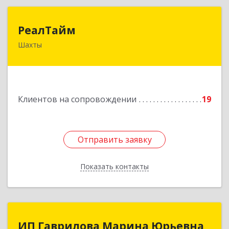
РеалТайм
РеалТайм
Шахты
346504, Ростовская обл, Шахты г,
Чернышевского ул, дом № 42
Подробнее
Клиентов на сопровождении
19
Отправить заявку
Отправить заявку
Показать контакты
Назад
ИП Гаврилова Марина Юрьевна
ИП Гаврилова Марина Юрьевна