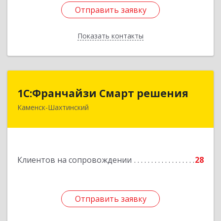
Отправить заявку
Отправить заявку
Показать контакты
Назад
1С:Франчайзи Смарт решения
1С:Франчайзи Смарт решения
Каменск-Шахтинский
347800, Ростовская обл, Каменск-Шахтинский г,
Ворошилова ул, дом № 152
Подробнее
Клиентов на сопровождении
28
Отправить заявку
Отправить заявку