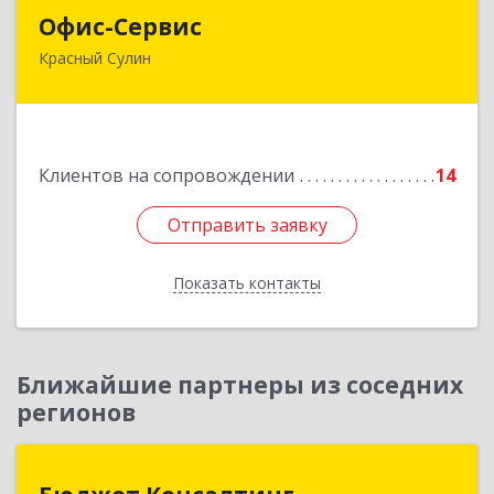
Офис-Сервис
Офис-Сервис
Красный Сулин
346350, Ростовская обл, р-н Красносулинский,
Красный Сулин г, Заводская ул, дом № 1
Подробнее
Клиентов на сопровождении
14
Отправить заявку
Отправить заявку
Показать контакты
Назад
Ближайшие партнеры из соседних
регионов
Бюджет Консалтинг