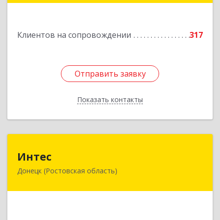
оф.217
Подробнее
Клиентов на сопровождении
317
Отправить заявку
Отправить заявку
Показать контакты
Назад
Интес
Интес
Донецк (Ростовская область)
346330, Ростовская обл, Донецк г, 60-й кв-л,
дом № 6 ( пристройка)
Подробнее