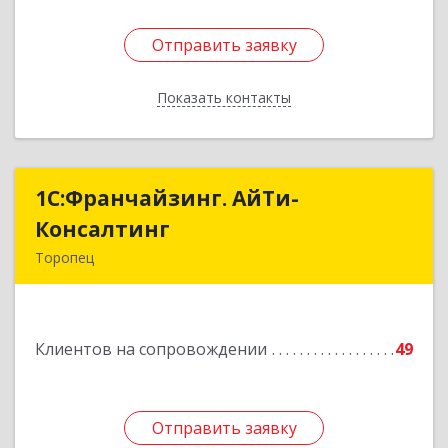
Отправить заявку
Отправить заявку
Показать контакты
Назад
1С:Франчайзинг. АйТи-
1С:Франчайзинг. АйТи-
Консалтинг
Консалтинг
Торопец
172840, Тверская обл, Торопец г, Гоголя ул,
дом № 13
Клиентов на сопровождении
49
Подробнее
Отправить заявку
Отправить заявку