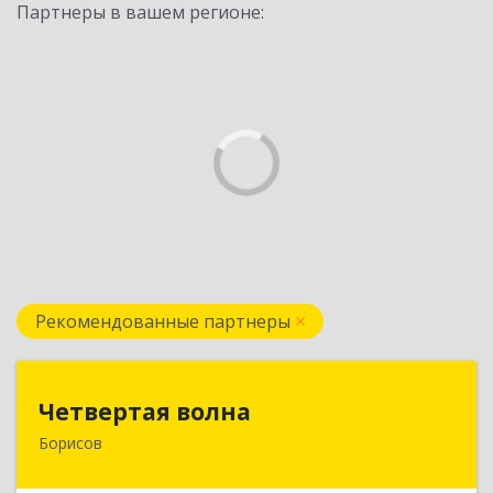
Партнеры в вашем регионе:
Рекомендованные партнеры
Четвертая волна
Четвертая волна
Борисов
222520, Республика Беларусь, Минская область,
г.Борисов, ул. Чапаева, д.1, комната 208а, а/я