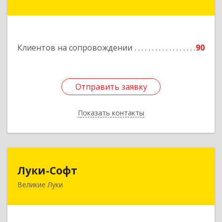
Сафоново г, Революционная ул, дом № 9а
Подробнее
Клиентов на сопровождении
90
Отправить заявку
Отправить заявку
Показать контакты
Назад
Луки-Софт
Луки-Софт
Великие Луки
182113, Псковская обл, Великие Луки г,
Октябрьский пр-кт, дом № 56А, оф.2