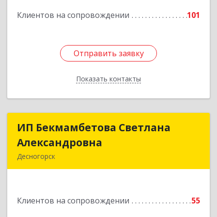
Подробнее
Клиентов на сопровождении
101
Отправить заявку
Отправить заявку
Показать контакты
Назад
ИП Бекмамбетова Светлана
ИП Бекмамбетова Светлана
Александровна
Александровна
Десногорск
216400, Смоленская обл, Десногорск г, 4-й мкр,
дом № 7, кв.11
Клиентов на сопровождении
55
Подробнее