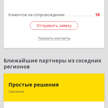
962
Подробнее
Клиентов на сопровождении
18
Отправить заявку
Отправить заявку
Показать контакты
Назад
Ближайшие партнеры из соседних
регионов
Простые решения
Простые решения
Смоленск
214015, Смоленская обл, Смоленск г, Большая
Краснофлотская ул, дом № 17