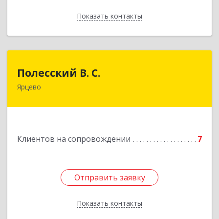
Показать контакты
Назад
Полесский В. С.
Полесский В. С.
Ярцево
215800,Смоленская обл. г. Ярцево,
ул.Краснофлотская д.30
Подробнее
Клиентов на сопровождении
7
Отправить заявку
Отправить заявку
Показать контакты
Назад