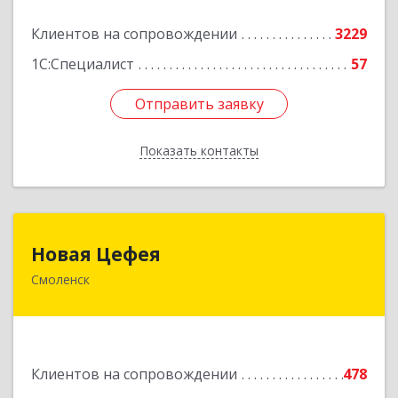
Подробнее
Клиентов на сопровождении
3229
1С:Специалист
57
Отправить заявку
Отправить заявку
Показать контакты
Назад
Новая Цефея
Новая Цефея
Смоленск
214018, Смоленская обл, Смоленск г, Раевского
ул, дом № 10
Подробнее
Клиентов на сопровождении
478