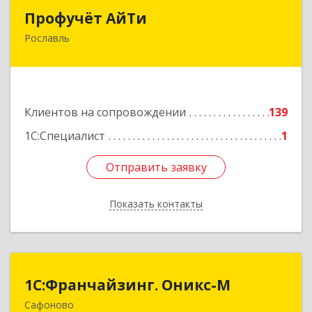
Профучёт АйТи
Профучёт АйТи
Рославль
216500, Смоленская обл, Рославльский р-н,
Рославль г, Урицкого ул, дом № 13, кв.4
Подробнее
Клиентов на сопровождении
139
1С:Специалист
1
Отправить заявку
Отправить заявку
Показать контакты
Назад
1С:Франчайзинг. Оникс-М
1С:Франчайзинг. Оникс-М
Сафоново
215500, Смоленская обл, Сафоновский р-н,