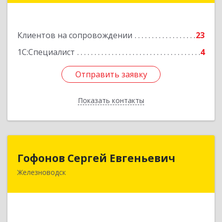
Подробнее
Клиентов на сопровождении
23
1С:Специалист
4
Отправить заявку
Отправить заявку
Показать контакты
Назад
Гофонов Сергей Евгеньевич
Гофонов Сергей Евгеньевич
Железноводск
Подробнее