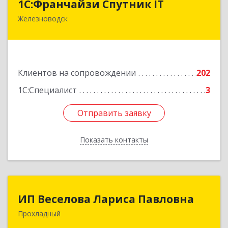
1С:Франчайзи Спутник IT
Железноводск
357430, Ставропольский край, город-курорт
Железноводск, Иноземцево п, Свободы ул, дом
№ 136
Подробнее
Клиентов на сопровождении
202
1С:Специалист
3
Отправить заявку
Отправить заявку
Показать контакты
Назад
ИП Веселова Лариса Павловна
ИП Веселова Лариса Павловна
Прохладный
361045, Кабардино-Балкарская Респ,
Прохладный г, Добровольская ул, дом № 31