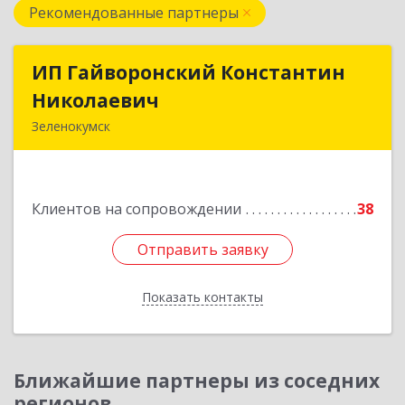
Рекомендованные партнеры
ИП Гайворонский Константин
ИП Гайворонский Константин
Николаевич
Николаевич
Зеленокумск
357910, Ставропольский край, Советский р-н,
Зеленокумск г, Ленина пл, дом № 6, оф.4
Клиентов на сопровождении
38
Подробнее
Отправить заявку
Отправить заявку
Показать контакты
Назад
Ближайшие партнеры из соседних
регионов