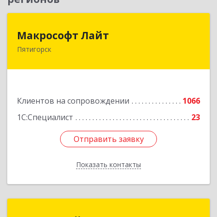
Макрософт Лайт
Макрософт Лайт
Пятигорск
357501, Ставропольский край, Пятигорск г,
Коста Хетагурова ул, дом № 4
Подробнее
Клиентов на сопровождении
1066
1С:Специалист
23
Отправить заявку
Отправить заявку
Показать контакты
Назад
1С:Франчайзи Спутник IT