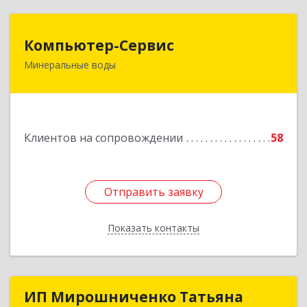
Компьютер-Сервис
Компьютер-Сервис
Минеральные воды
357202, Ставропольский край, Минеральные
Воды г, Гагарина ул, дом № 48
Подробнее
Клиентов на сопровождении
58
Отправить заявку
Отправить заявку
Показать контакты
Назад
ИП Мирошниченко Татьяна
ИП Мирошниченко Татьяна