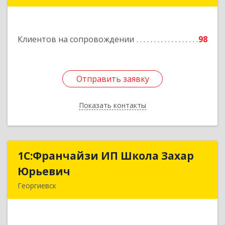
Подробнее
Клиентов на сопровождении
98
Отправить заявку
Отправить заявку
Показать контакты
Назад
1С:Франчайзи ИП Школа Захар
1С:Франчайзи ИП Школа Захар
Юрьевич
Юрьевич
Георгиевск
357840, Ставропольский край, Георгиевский р-
н, Александрийская ст-ца, Курдюмовский пер,
дом № 10