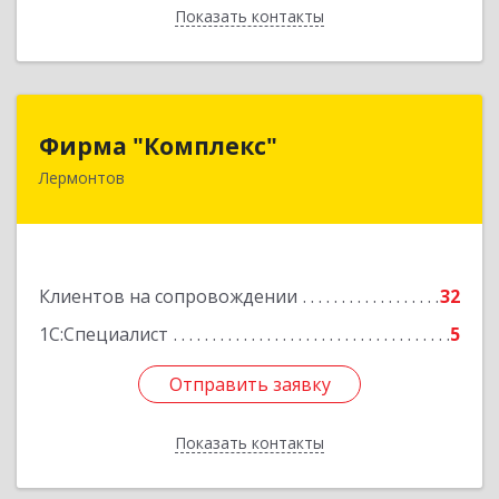
Показать контакты
Назад
Фирма "Комплекс"
Фирма "Комплекс"
Лермонтов
357348, Ставропольский край, Лермонтов г,
Острогорка с, Степная ул, дом № 46, а
Подробнее
Клиентов на сопровождении
32
1С:Специалист
5
Отправить заявку
Отправить заявку
Показать контакты
Назад