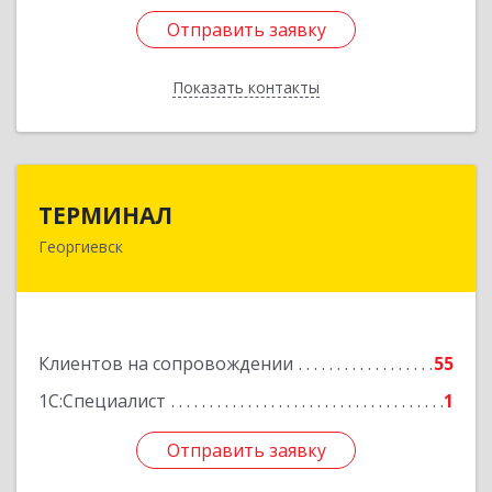
Отправить заявку
Отправить заявку
Показать контакты
Назад
ТЕРМИНАЛ
ТЕРМИНАЛ
Георгиевск
357820, Ставропольский край, Георгиевск г,
Калинина ул, дом № 109
Подробнее
Клиентов на сопровождении
55
1С:Специалист
1
Отправить заявку
Отправить заявку