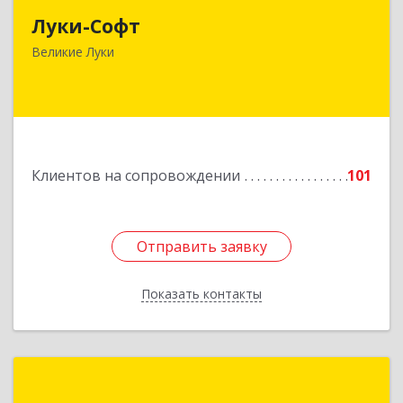
Луки-Софт
182113, Псковская обл, Великие Луки г,
Октябрьский пр-кт, дом № 56А, оф.2
Великие Луки
Подробнее
Клиентов на сопровождении
101
Отправить заявку
Отправить заявку
Показать контакты
Назад
1С:Франчайзинг. АйТи-