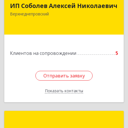
ИП Соболев Алексей Николаевич
Подробнее
Верхнеднепровский
Клиентов на сопровождении
5
Отправить заявку
Отправить заявку
Показать контакты
Назад
Полесский В. С.