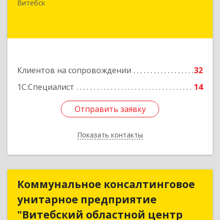
Замковая, д. 4-3, каб. 304
Витебск
Подробнее
Клиентов на сопровождении
32
1С:Специалист
14
Отправить заявку
Отправить заявку
Показать контакты
Назад
Коммунальное консалтинговое
Коммунальное консалтинговое
унитарное предприятие
унитарное предприятие
"Витебский областной центр
"Витебский областной центр