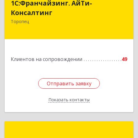
1С:Франчайзинг. АйТи-
Консалтинг
Консалтинг
172840, Тверская обл, Торопец г, Гоголя ул,
Торопец
дом № 13
Подробнее
Клиентов на сопровождении
49
Отправить заявку
Отправить заявку
Показать контакты
Назад
1С:Франчайзинг.Альтаро