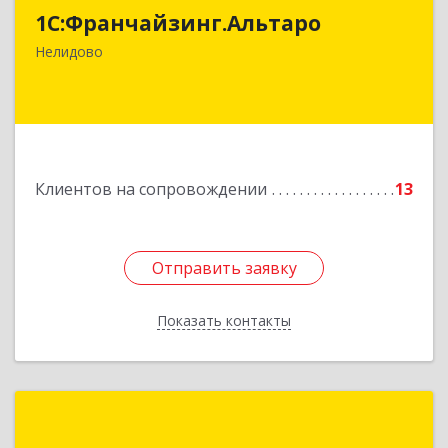
1С:Франчайзинг.Альтаро
172527, Тверская обл, Нелидово г, Матросова
ул, дом № 22, оф.1
Нелидово
Подробнее
Клиентов на сопровождении
13
Отправить заявку
Отправить заявку
Показать контакты
Назад
ИП Соболев Алексей Николаевич