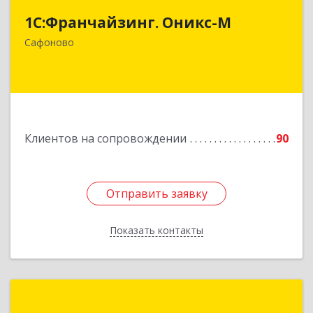
1С:Франчайзинг. Оникс-М
215500, Смоленская обл, Сафоновский р-н,
Сафоново г, Революционная ул, дом № 9а
Сафоново
Подробнее
Клиентов на сопровождении
90
Отправить заявку
Отправить заявку
Показать контакты
Назад
Луки-Софт