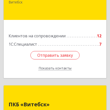
д.31, кв.77
Витебск
Подробнее
Клиентов на сопровождении
12
1С:Специалист
7
Отправить заявку
Отправить заявку
Показать контакты
Назад
ПКБ «Витебск»
ПКБ «Витебск»
Республика Беларусь, 210026, г. Витебск, ул.