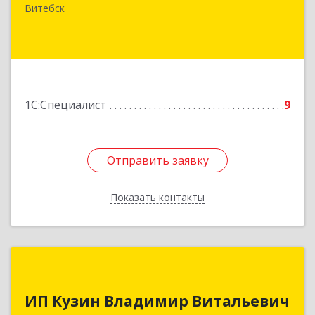
Старобабиновический, д.17, комн.7
Витебск
Подробнее
1С:Специалист
9
Отправить заявку
Отправить заявку
Показать контакты
Назад
ИП Кузин Владимир Витальевич
ИП Кузин Владимир Витальевич
Беларусь, 210001, г.Витебск, ул. Ильинского,