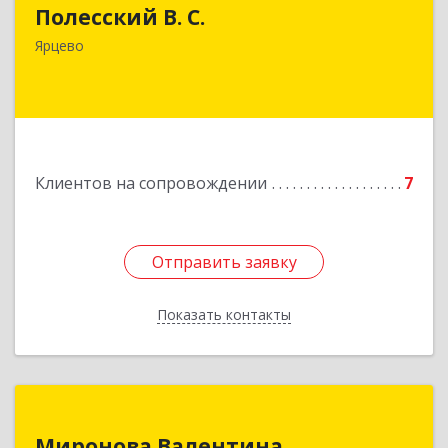
Полесский В. С.
215800,Смоленская обл. г. Ярцево,
ул.Краснофлотская д.30
Ярцево
Подробнее
Клиентов на сопровождении
7
Отправить заявку
Отправить заявку
Показать контакты
Назад
Миронова Валентина
Миронова Валентина
Николаевна