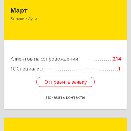
Март
182113, Псковская обл, Великие Луки г,
Ботвина ул, дом № 17 А, пом.1003
Великие Луки
Подробнее
Клиентов на сопровождении
214
1С:Специалист
1
Отправить заявку
Отправить заявку
Показать контакты
Назад
1С:Франчайзинг. Оникс-М