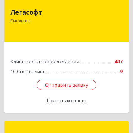
Легасофт
214018, Смоленская обл, Смоленск г, Ново-
Рославльская ул, дом № 13
Смоленск
Подробнее
Клиентов на сопровождении
407
1С:Специалист
9
Отправить заявку
Отправить заявку
Показать контакты
Назад
Автоматизация