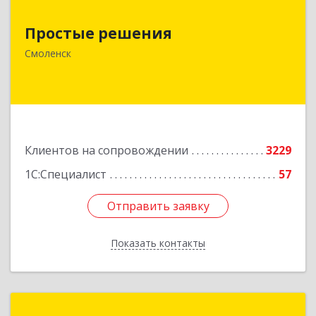
Простые решения
Простые решения
214015, Смоленская обл, Смоленск г, Большая
Краснофлотская ул, дом № 17
Смоленск
Подробнее
Клиентов на сопровождении
3229
1С:Специалист
57
Отправить заявку
Отправить заявку
Показать контакты
Назад
Новая Цефея