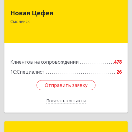
Новая Цефея
214018, Смоленская обл, Смоленск г, Раевского
ул, дом № 10
Смоленск
Подробнее
Клиентов на сопровождении
478
1С:Специалист
26
Отправить заявку
Отправить заявку
Показать контакты
Назад
Легасофт