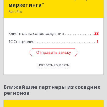
маркетинга"
маркетинга"
Витебск
Республика Беларусь, 210015, Витебская
область, г. Витебск, пр-д Гоголя, д. 5
Клиентов на сопровождении
33
Подробнее
1С:Специалист
1
Отправить заявку
Отправить заявку
Показать контакты
Назад
Ближайшие партнеры из соседних
регионов