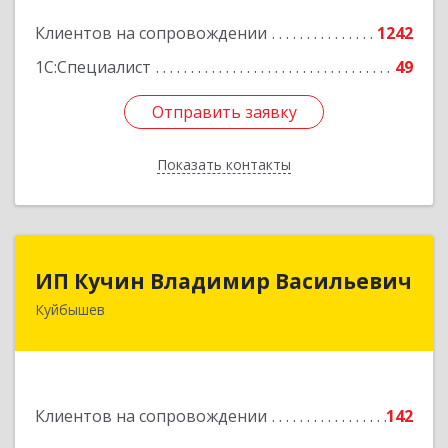
Подробнее
Клиентов на сопровождении
1242
1С:Специалист
49
Отправить заявку
Отправить заявку
Показать контакты
Назад
ИП Кучин Владимир Васильевич
ИП Кучин Владимир Васильевич
Куйбышев
632387, Новосибирская обл, Куйбышев г,
Тургенева ул, дом № 4
Подробнее
Клиентов на сопровождении
142