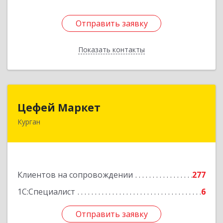
Отправить заявку
Отправить заявку
Показать контакты
Назад
Цефей Маркет
Цефей Маркет
Курган
640002, Курганская обл, Курган г, М.Горького
ул, дом № 35/1
Подробнее
Клиентов на сопровождении
277
1С:Специалист
6
Отправить заявку
Отправить заявку