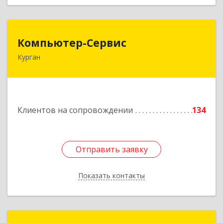
Компьютер-Сервис
Компьютер-Сервис
Курган
640022, Курганская обл, Курган г, Василия
Блюхера ул, дом № 30, пом.1
Подробнее
Клиентов на сопровождении
134
Отправить заявку
Отправить заявку
Показать контакты
Назад