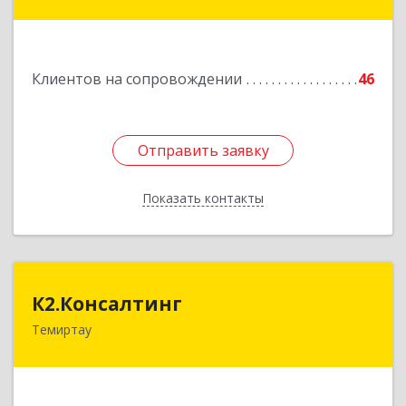
пр.Мира, д.118/1
Подробнее
Клиентов на сопровождении
46
Отправить заявку
Отправить заявку
Показать контакты
Назад
К2.Консалтинг
К2.Консалтинг
Темиртау
Республика Казахстан, г.Темиртау, 7мкр, дом 9,
офис 61
Подробнее