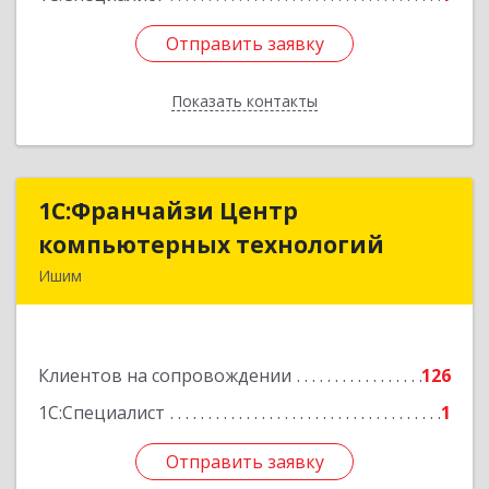
Отправить заявку
Отправить заявку
Показать контакты
Назад
1С:Франчайзи Центр
1С:Франчайзи Центр
компьютерных технологий
компьютерных технологий
Ишим
627750, Тюменская обл, Ишим г, 30 лет ВЛКСМ
ул, дом № 28/2
Клиентов на сопровождении
126
Подробнее
1С:Специалист
1
Отправить заявку
Отправить заявку