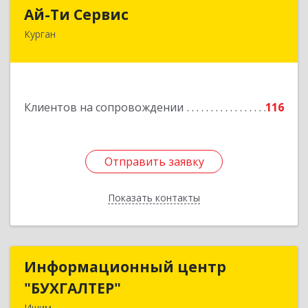
Ай-Ти Сервис
Ай-Ти Сервис
Курган
640032, Курганская обл, г.о. Город Курган,
Курган г, Бажова ул, дом № 49, оф.304
Подробнее
Клиентов на сопровождении
116
Отправить заявку
Отправить заявку
Показать контакты
Назад
Информационный центр
Информационный центр
"БУХГАЛТЕР"
"БУХГАЛТЕР"
Ишим