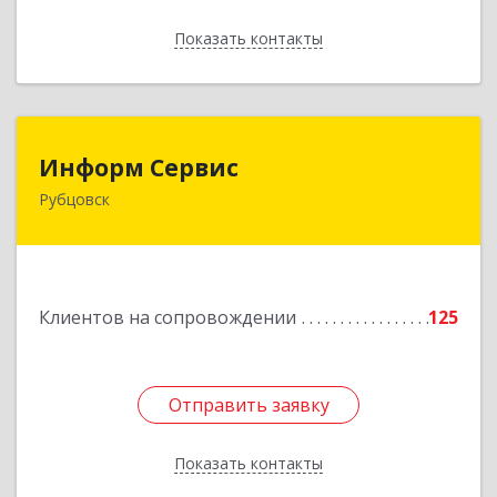
Показать контакты
Назад
Информ Сервис
Информ Сервис
Рубцовск
658204, Алтайский край, Рубцовск г, Алтайская
ул, дом № 7
Подробнее
Клиентов на сопровождении
125
Отправить заявку
Отправить заявку
Показать контакты
Назад