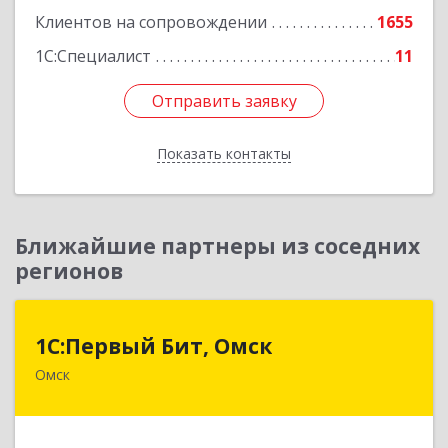
Клиентов на сопровождении
1655
1С:Специалист
11
Отправить заявку
Отправить заявку
Показать контакты
Назад
Ближайшие партнеры из соседних
регионов
1С:Первый Бит, Омск
1С:Первый Бит, Омск
Омск
644099, Омская обл, Омск г, Гагарина ул, дом №
14, оф.208