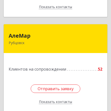
Показать контакты
Назад
АлеМар
АлеМар
Рубцовск
658210, Алтайский край, Рубцовск г,
Комсомольская ул, дом № 80
Подробнее
Клиентов на сопровождении
52
Отправить заявку
Отправить заявку
Показать контакты
Назад