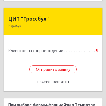
ЦИТ "Гроссбух"
ЦИТ "Гроссбух"
Карасук
632861, Новосибирская обл, Карасукский р-н,
Карасук г, Сорокина ул, дом № 9, оф.3
Подробнее
Клиентов на сопровождении
5
Отправить заявку
Отправить заявку
Показать контакты
Назад
При выборе фирмы-франчайзи в Темиртау,