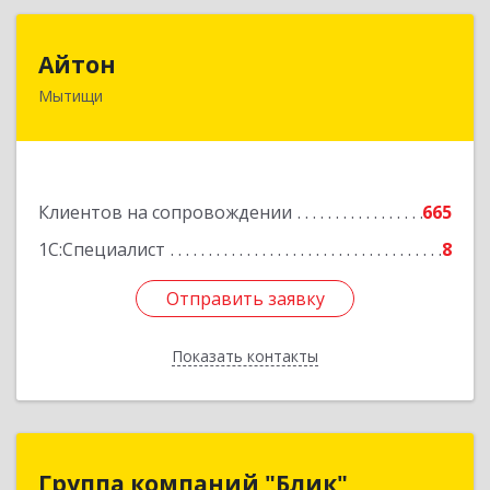
Айтон
Айтон
Мытищи
141006, Московская обл, Мытищи г,
Олимпийский пр-кт, строение 10, пом.1А,8
Подробнее
Клиентов на сопровождении
665
1С:Специалист
8
Отправить заявку
Отправить заявку
Показать контакты
Назад
Группа компаний "Блик"
Группа компаний "Блик"