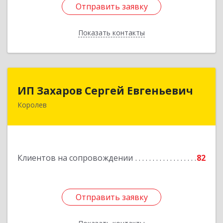
Отправить заявку
Отправить заявку
Показать контакты
Назад
ИП Захаров Сергей Евгеньевич
ИП Захаров Сергей Евгеньевич
Королев
141092, Московская обл, Королев г,
Юбилейный мкр, Пушкинская ул, дом № 13,
кв.115
Подробнее
Клиентов на сопровождении
82
Отправить заявку
Отправить заявку