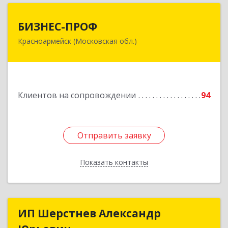
БИЗНЕС-ПРОФ
БИЗНЕС-ПРОФ
Красноармейск (Московская обл.)
141290, Московская обл, Красноармейск г,
Чкалова ул, дом № 8, оф.7
Подробнее
Клиентов на сопровождении
94
Отправить заявку
Отправить заявку
Показать контакты
Назад
ИП Шерстнев Александр
ИП Шерстнев Александр