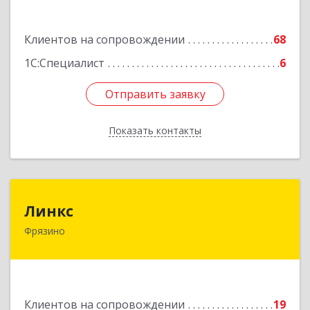
Подробнее
Клиентов на сопровождении
68
1С:Специалист
6
Отправить заявку
Отправить заявку
Показать контакты
Назад
Линкс
Линкс
Фрязино
141190, Московская обл, Фрязино г, Заводской
проезд, дом № 3, кв.133
Подробнее
Клиентов на сопровождении
19