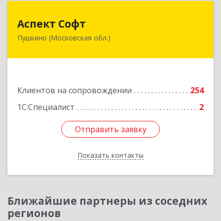
Аспект Софт
Аспект Софт
Пушкино (Московская обл.)
141205, Московская обл, Пушкинский р-н,
Пушкино г, Московский пр-кт, дом № 44, пом.4
Подробнее
Клиентов на сопровождении
254
1С:Специалист
2
Отправить заявку
Отправить заявку
Показать контакты
Назад
Ближайшие партнеры из соседних
регионов