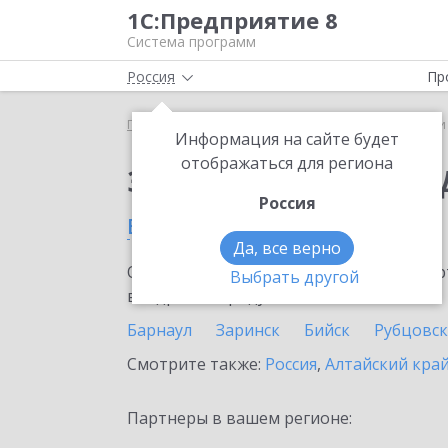
1С:Предприятие 8
Система программ
Россия
Пр
Главная
Сервисы ИТС
1С-Чеки ОФД
1С-Чеки
Информация на сайте будет
отображаться для региона
Заказать 1С-Чеки ОФ
Россия
в Новоалтайске
Да, все верно
Ознакомьтесь с информационными карт
Выбрать другой
внедрение продукта.
Барнаул
Заринск
Бийск
Рубцовск
Смотрите также:
Россия
,
Алтайский кра
Партнеры в вашем регионе: