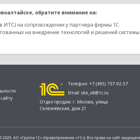
воалтайске, обратите внимание на:
в ИТС) на сопровождении у партнера фирмы 1С.
стованных на внедрение технологий и решений системы
Телефон:
+7 (495) 737-92-57
льности
Email:
site_v8@1c.ru
 сайту
Отдел продаж:
г. Москва
,
улица
Селезнёвская, дом 21
© 2026 АО «Группа 1С» (правопреемник «1С»). Все права на сайт защищен