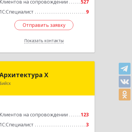
Клиентов на сопровождении
527
1С:Специалист
9
Отправить заявку
Отправить заявку
Показать контакты
Назад
Архитектура Х
Архитектура Х
Бийск
659300, Алтайский край, Бийск г,
Турусова ул, дом № 3
Подробнее
Клиентов на сопровождении
123
1С:Специалист
3