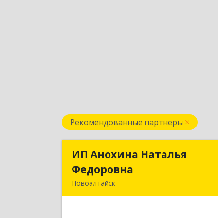
Рекомендованные партнеры
ИП Анохина Наталья
ИП Анохина Наталь
Федоровна
Федоровн
Новоалтайск
658041, Алтайский край, Новоалтайс
г, Белоярская ул, дом № 13