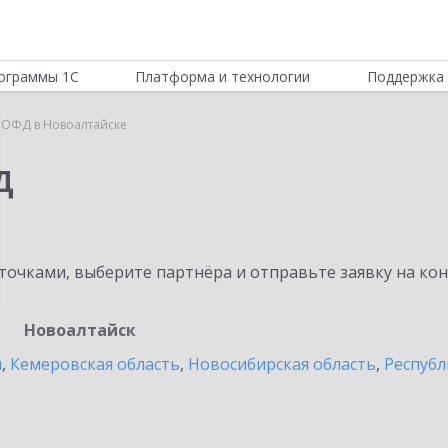
ограммы 1С
Платформа и технологии
Поддержка 
 ОФД в Новоалтайске
Д
очками, выберите партнёра и отправьте заявку на ко
Новоалтайск
й
,
Кемеровская область
,
Новосибирская область
,
Республ