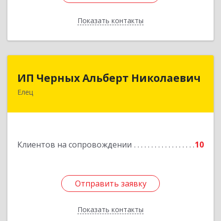
Показать контакты
Назад
ИП Черных Альберт Николаевич
ИП Черных Альберт Николаевич
Елец
399771, Липецкая обл, Елец г, Н.Гусевой ул, 56А
Подробнее
Клиентов на сопровождении
10
Отправить заявку
Отправить заявку
Показать контакты
Назад