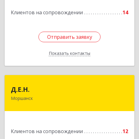
Подробнее
Клиентов на сопровождении
14
Отправить заявку
Отправить заявку
Показать контакты
Назад
Д.Е.Н.
Д.Е.Н.
Моршанск
393950, Тамбовская обл, Моршанск г,
Дзержинского ул, дом № 4б, кв.157
Подробнее
Клиентов на сопровождении
12