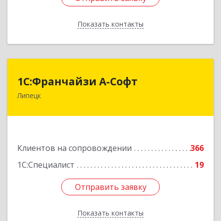
Показать контакты
Назад
1С:Франчайзи А-Софт
1С:Франчайзи А-Софт
Липецк
398059, Липецкая обл, Липецк г, Фрунзе ул,
дом № 27
Подробнее
Клиентов на сопровождении
366
1С:Специалист
19
Отправить заявку
Отправить заявку
Показать контакты
Назад