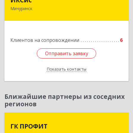
Мичуринск
393761, Тамбовская обл, Мичуринск г,
Набережная ул, дом № 275
Подробнее
Клиентов на сопровождении
6
Отправить заявку
Отправить заявку
Показать контакты
Назад
Ближайшие партнеры из соседних
регионов
ГК ПРОФИТ
ГК ПРОФИТ