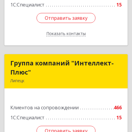
1С:Специалист
15
Отправить заявку
Отправить заявку
Показать контакты
Назад
Группа компаний "Интеллект-
Группа компаний "Интеллект-
Плюс"
Плюс"
Липецк
398024, Липецкая обл, Липецк г, Победы пл,
дом № 8, 306
Клиентов на сопровождении
466
Подробнее
1С:Специалист
15
Отправить заявку
Отправить заявку