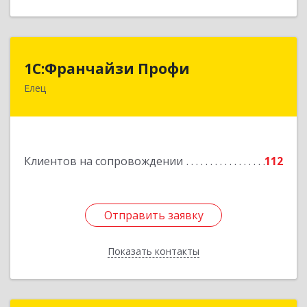
1С:Франчайзи Профи
1С:Франчайзи Профи
Елец
399784, Липецкая обл, Елец г, Гагарина ул,
Здание № 3а
Подробнее
Клиентов на сопровождении
112
Отправить заявку
Отправить заявку
Показать контакты
Назад