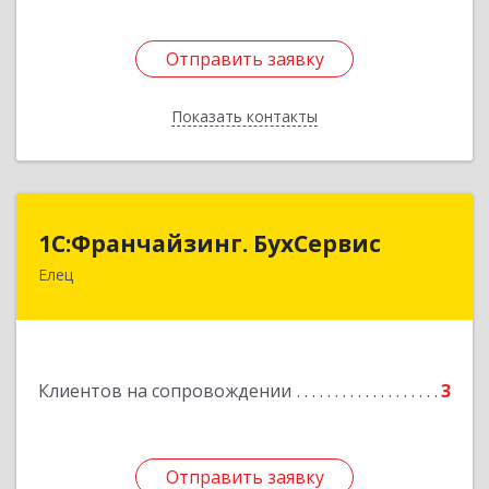
Отправить заявку
Отправить заявку
Показать контакты
Назад
1С:Франчайзинг. БухСервис
1С:Франчайзинг. БухСервис
Елец
399780, Липецкая обл, Елецкий р-н, Елец г,
Новоселов ул, дом № 12
Подробнее
Клиентов на сопровождении
3
Отправить заявку
Отправить заявку