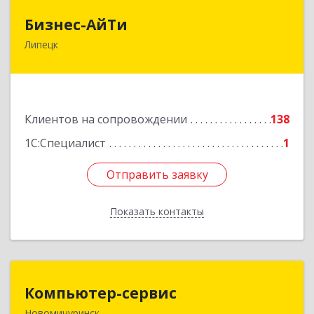
Бизнес-АйТи
Бизнес-АйТи
Липецк
398008, Липецкая обл, Липецк г, 50 лет НЛМК
ул, дом № 11, пом.18
Подробнее
Клиентов на сопровождении
138
1С:Специалист
1
Отправить заявку
Отправить заявку
Показать контакты
Назад
Компьютер-сервис
Компьютер-сервис
Новомичуринск