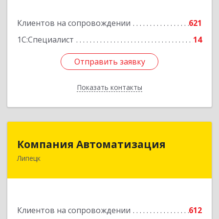
Подробнее
Клиентов на сопровождении
621
1С:Специалист
14
Отправить заявку
Отправить заявку
Показать контакты
Назад
Компания Автоматизация
Компания Автоматизация
Липецк
398001, Липецкая обл, Липецк г, Победы пл,
дом № 8
Подробнее
Клиентов на сопровождении
612