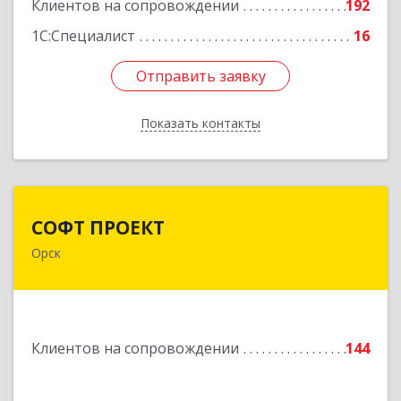
Подробнее
Клиентов на сопровождении
192
1С:Специалист
16
Отправить заявку
Отправить заявку
Показать контакты
Назад
СОФТ ПРОЕКТ
СОФТ ПРОЕКТ
Орск
462430, Оренбургская обл, Орск г,
Добровольского ул, дом № 23, кв.11
Подробнее
Клиентов на сопровождении
144