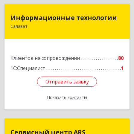
Информационные технологии
Информационные технологии
Салават
453259, Башкортостан Респ, Салават г,
Северная ул, дом № 15, оф.108
Подробнее
Клиентов на сопровождении
80
1С:Специалист
1
Отправить заявку
Отправить заявку
Показать контакты
Назад
Сервисный центр ARS
Сервисный центр ARS