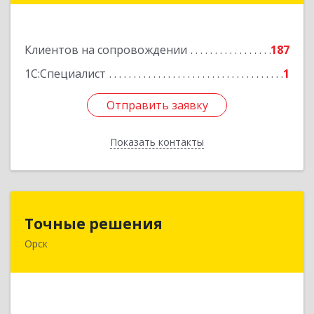
Подробнее
Клиентов на сопровождении
187
1С:Специалист
1
Отправить заявку
Отправить заявку
Показать контакты
Назад
Точные решения
Точные решения
Орск
462403, Оренбургская обл, Орск г,
Краматорская ул, дом № 2Б, пом.3, этаж 1, офис
2