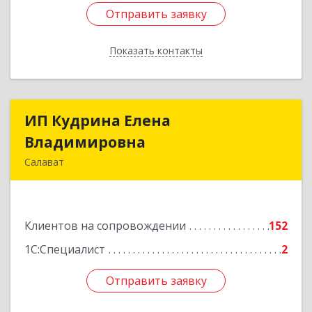
Отправить заявку
Отправить заявку
Показать контакты
Назад
ИП Кудрина Елена
ИП Кудрина Елена
Владимировна
Владимировна
Салават
453265, Башкортостан Респ, Салават г,
Бекетова ул, дом № 10, кв.87
Клиентов на сопровождении
152
Подробнее
1С:Специалист
2
Отправить заявку
Отправить заявку