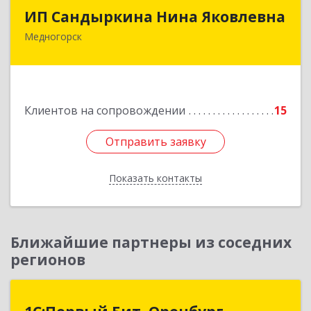
ИП Сандыркина Нина Яковлевна
ИП Сандыркина Нина Яковлевна
Медногорск
462270, Оренбургская обл, Медногорск г,
Металлургов ул, дом № 19, кв.22
Подробнее
Клиентов на сопровождении
15
Отправить заявку
Отправить заявку
Показать контакты
Назад
Ближайшие партнеры из соседних
регионов
1С:Первый Бит, Оренбург