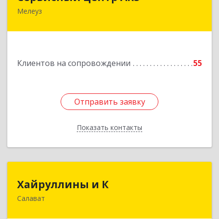
Мелеуз
Подробнее
Клиентов на сопровождении
55
Отправить заявку
Отправить заявку
Показать контакты
Назад
Хайруллины и К
Хайруллины и К
Салават
453251, Башкортостан Респ, Салават г,
Островского ул, дом № 61