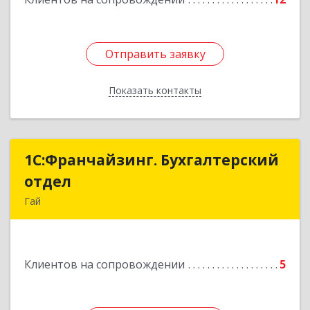
Отправить заявку
Отправить заявку
Показать контакты
Назад
1С:Франчайзинг. Бухгалтерский
1С:Франчайзинг. Бухгалтерский
отдел
отдел
Гай
462635, Оренбургская обл, Гай г, Победы пр-кт,
дом № 1, кв.12
Клиентов на сопровождении
5
Подробнее