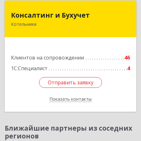
Консалтинг и Бухучет
Консалтинг и Бухучет
Котельники
140054, Московская обл, Котельники г,
Карьерная ул, дом № 13, пом.1
Подробнее
Клиентов на сопровождении
46
1С:Специалист
4
Отправить заявку
Отправить заявку
Показать контакты
Назад
Ближайшие партнеры из соседних
регионов