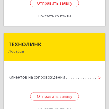
Отправить заявку
Отправить заявку
Показать контакты
Назад
ТЕХНОЛИНК
ТЕХНОЛИНК
Люберцы
140014, г.Люберцы, Октябрьский просп., д.373
Подробнее
Клиентов на сопровождении
5
Отправить заявку
Отправить заявку