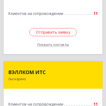
Подробнее
Клиентов на сопровождении
11
Отправить заявку
Отправить заявку
Показать контакты
Назад
ВЭЛЛКОМ ИТС
ВЭЛЛКОМ ИТС
Лыткарино
140081, Московская обл, Лыткарино г.о.,
Лыткарино г, Первомайская ул, дом № 3/5,
пом.1
Подробнее
Клиентов на сопровождении
11