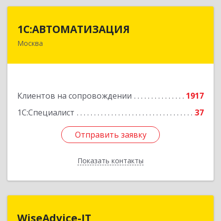
1С:АВТОМАТИЗАЦИЯ
1С:АВТОМАТИЗАЦИЯ
Москва
111024, Москва г, Энтузиастов 1-я ул, дом №
12А
Подробнее
Клиентов на сопровождении
1917
1С:Специалист
37
Отправить заявку
Отправить заявку
Показать контакты
Назад
WiseAdvice-IT
WiseAdvice-IT