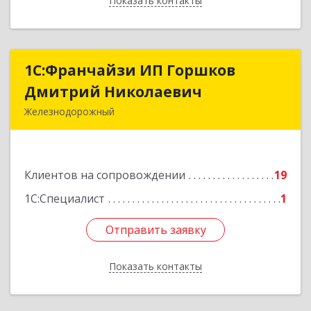
Показать контакты
Назад
1С:Франчайзи ИП Горшков
1С:Франчайзи ИП Горшков
Дмитрий Николаевич
Дмитрий Николаевич
Железнодорожный
143980, Московская обл, Железнодорожный г,
Пролетарская ул, дом № 10, кв.25
Клиентов на сопровождении
19
Подробнее
1С:Специалист
1
Отправить заявку
Отправить заявку
Показать контакты
Назад