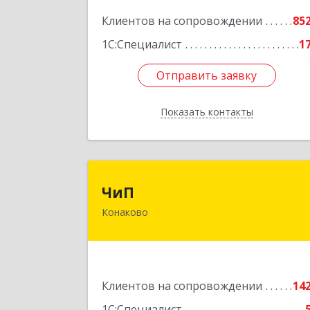
Подробне
Клиентов на сопровождении
85
1С:Специалист
1
Отправить заявку
Отправить заявку
Показать контакты
Назад
Чи
ЧиП
Конаково
171255, Тверская обл, Конаковский р
н, Конаково г, Энергетиков ул, дом 
29, кв.
Подробне
Клиентов на сопровождении
14
1С:Специалист