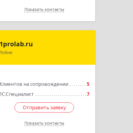
Показать контакты
Назад
1prolab.ru
1prolab.ru
Лобня
141865, Московская обл,
Дмитровский р-н, Некрасовский рп,
Школьная ул, дом № 1-65
Подробнее
Клиентов на сопровождении
5
1С:Специалист
7
Отправить заявку
Отправить заявку
Показать контакты
Назад