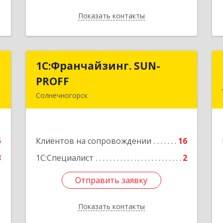
Показать контакты
Назад
р
1С:Франчайзинг. SUN-
1С:Франчайзинг. SUN-
PROFF
PROFF
,
Солнечногорск
,
141503, Московская обл,
,
Солнечногорский р-н, Солнечногорск
0
г, Тамойкина ул, дом № 2, оф.26
5
Клиентов на сопровождении
16
е
Подробнее
3
1С:Специалист
2
Отправить заявку
Отправить заявку
Показать контакты
Назад