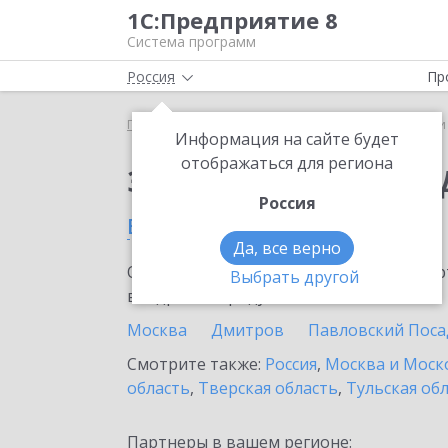
1С:Предприятие 8
Система программ
Россия
Пр
Главная
Сервисы ИТС
1С-Чеки ОФД
1С-Чеки
Информация на сайте будет
отображаться для региона
Заказать 1С-Чеки ОФ
Россия
в Клину
Да, все верно
Ознакомьтесь с информационными карт
Выбрать другой
внедрение продукта.
Москва
Дмитров
Павловский Поса
Смотрите также:
Россия
,
Москва и Моск
область
,
Тверская область
,
Тульская об
Партнеры в вашем регионе: