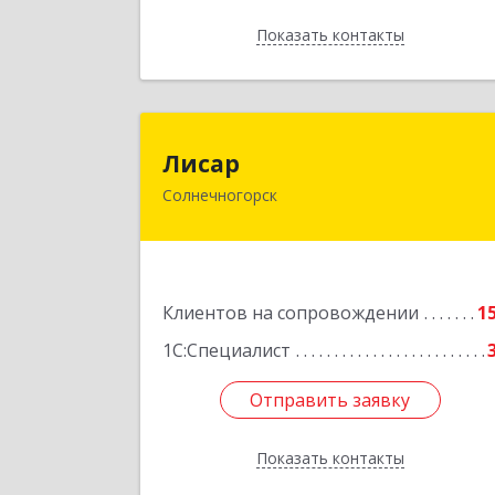
Показать контакты
Назад
Лиса
Лисар
Солнечногорск
141551, Московская обл
Солнечногорский р-н, Андреевка рп
Жилинская ул, дом № 27, корпус 3
кв.12
Клиентов на сопровождении
1
Подробне
1С:Специалист
Отправить заявку
Отправить заявку
Показать контакты
Назад