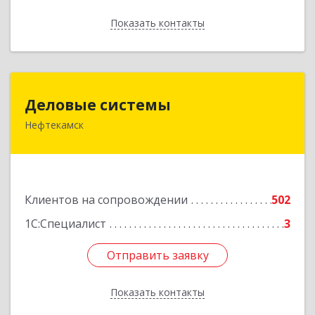
Показать контакты
Назад
Деловые системы
Деловые системы
Нефтекамск
452689, Башкортостан Респ, Нефтекамск г,
Ленина ул, дом № 47В, пом.3
Подробнее
Клиентов на сопровождении
502
1С:Специалист
3
Отправить заявку
Отправить заявку
Показать контакты
Назад