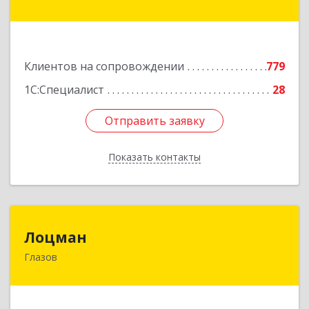
Коммунаров ул, дом № 234
Подробнее
Клиентов на сопровождении
779
1С:Специалист
28
Отправить заявку
Отправить заявку
Показать контакты
Назад
Лоцман
Лоцман
Глазов
427620, Удмуртская Респ, Глазов г, Сибирская
ул, дом № 20