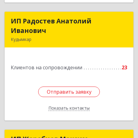
ИП Радостев Анатолий
ИП Радостев Анатолий
Иванович
Иванович
Кудымкар
619000, Пермский край, Кудымкар г, Герцена
ул, дом № 52
Клиентов на сопровождении
23
Подробнее
Отправить заявку
Отправить заявку
Показать контакты
Назад