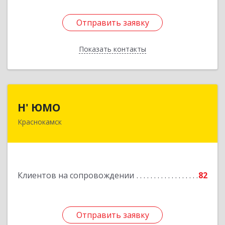
Отправить заявку
Отправить заявку
Показать контакты
Назад
Н' ЮМО
Н' ЮМО
Краснокамск
617060, Пермский край, Краснокамский р-н,
Краснокамск г, Большевистская ул, дом № 38,
оф.3
Подробнее
Клиентов на сопровождении
82
Отправить заявку
Отправить заявку