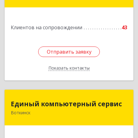
Верещагино г, Октябрьская ул, дом № 68, оф.1
Подробнее
Клиентов на сопровождении
43
Отправить заявку
Отправить заявку
Показать контакты
Назад
Единый компьютерный сервис
Единый компьютерный сервис
Воткинск
Подробнее