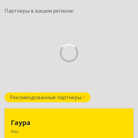
Партнеры в вашем регионе:
Рекомендованные партнеры
Гаура
Гаура
Кез
427580, Удмуртская Респ, Кезский р-н, Кез п,