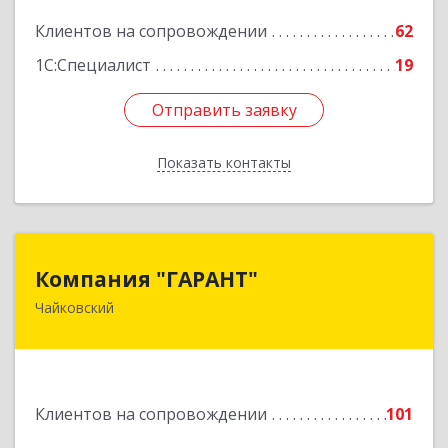
Подробнее
Клиентов на сопровождении
62
1С:Специалист
19
Отправить заявку
Отправить заявку
Показать контакты
Назад
Компания "ГАРАНТ"
Компания "ГАРАНТ"
Чайковский
617760, Пермский край, Чайковский г, Карла
Маркса ул, дом № 31, оф.3
Подробнее
Клиентов на сопровождении
101