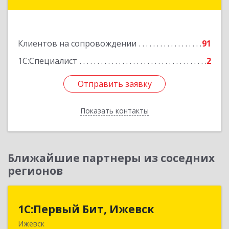
Кооперативная ул, дом № 12
Подробнее
Клиентов на сопровождении
91
1С:Специалист
2
Отправить заявку
Отправить заявку
Показать контакты
Назад
Ближайшие партнеры из соседних
регионов
1С:Первый Бит, Ижевск
1С:Первый Бит, Ижевск
Ижевск
426008, Удмуртская Респ, Ижевск г,