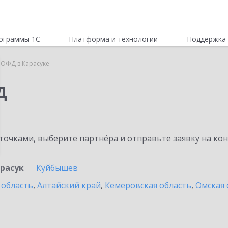
ограммы 1С
Платформа и технологии
Поддержка 
 ОФД в Карасуке
Д
очками, выберите партнёра и отправьте заявку на ко
расук
Куйбышев
 область
,
Алтайский край
,
Кемеровская область
,
Омская 