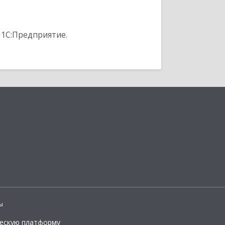
 1С:Предприятие.
ы
ческую платформу