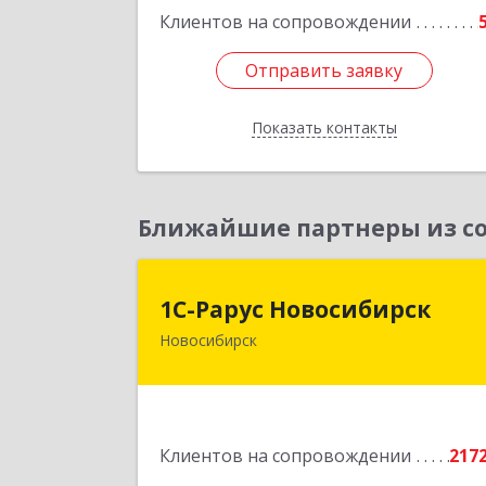
Подробне
Клиентов на сопровождении
Отправить заявку
Отправить заявку
Показать контакты
Назад
Ближайшие партнеры из со
1С-Рарус Новосибирс
1С-Рарус Новосибирск
Новосибирск
630015, Новосибирская обл
Новосибирск г, Планетная ул, дом 
30,производственный корпус 2Б
пом.5
Клиентов на сопровождении
217
Подробне