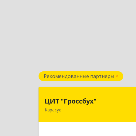
Рекомендованные партнеры
ЦИТ "Гроссбух
ЦИТ "Гроссбух"
Карасук
632861, Новосибирская обл
Карасукский р-н, Карасук г, Сорокин
ул, дом № 9, оф.