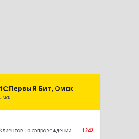
1С:Первый Бит, Омск
1С:Первый Бит, Омск
Омск
644099, Омская обл, Омск г, Гагарина
ул, дом № 14, оф.208
Подробнее
Клиентов на сопровождении
1242