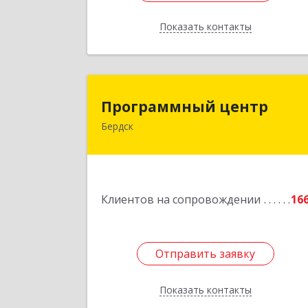
Показать контакты
Назад
Программный цент
Программный центр
Бердск
633004, Новосибирская обл, Бердск г
Химзаводская ул, дом № 9/
Подробне
Клиентов на сопровождении
16
Отправить заявку
Отправить заявку
Показать контакты
Назад