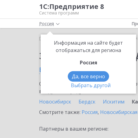
1С:Предприятие 8
Система программ
Россия
Пр
Главная
Сервисы ИТС
1С-Чеки ОФД
1С-Чеки
Информация на сайте будет
отображаться для региона
Заказать 1С-Чеки ОФ
Россия
в Карасуке
Да, все верно
Ознакомьтесь с информационными карт
Выбрать другой
внедрение продукта.
Новосибирск
Бердск
Искитим
Ка
Смотрите также:
Россия
,
Новосибирская
Партнеры в вашем регионе: