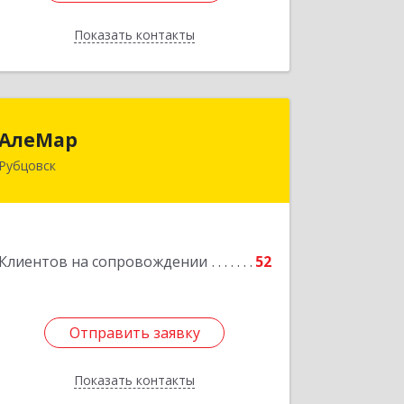
Показать контакты
Назад
АлеМар
АлеМар
Рубцовск
658210, Алтайский край, Рубцовск г,
Комсомольская ул, дом № 80
Подробнее
Клиентов на сопровождении
52
Отправить заявку
Отправить заявку
Показать контакты
Назад