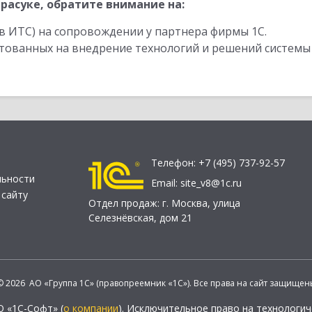
расуке, обратите внимание на:
в ИТС) на сопровождении у партнера фирмы 1С.
стованных на внедрение технологий и решений системы
Телефон:
+7 (495) 737-92-57
льности
Email:
site_v8@1c.ru
 сайту
Отдел продаж:
г. Москва
,
улица
Селезнёвская, дом 21
© 2026 АО «Группа 1С» (правопреемник «1С»). Все права на сайт защищен
О «1С-Софт» (
о компании
). Исключительное право на технологи